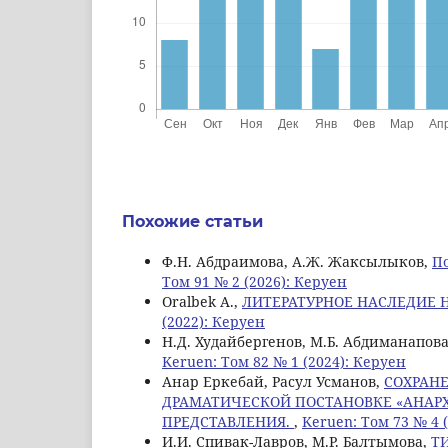
Похожие статьи
Ф.Н. Абдраимова, А.Ж. Жаксылыков,
По
Том 91 № 2 (2026): Керуен
Oralbek А.,
ЛИТЕРАТУРНОЕ НАСЛЕДИЕ 
(2022): Керуен
Н.Д. Худайбергенов, М.Б. Абдиманапова
Keruen: Том 82 № 1 (2024): Керуен
Анар Еркебай, Расул Усманов,
СОХРАН
ДРАМАТИЧЕСКОЙ ПОСТАНОВКЕ «АНАР
ПРЕДСТАВЛЕНИЯ.
,
Keruen: Том 73 № 4 
И.И. Спивак-Лавров, М.Р. Балтымова,
Т