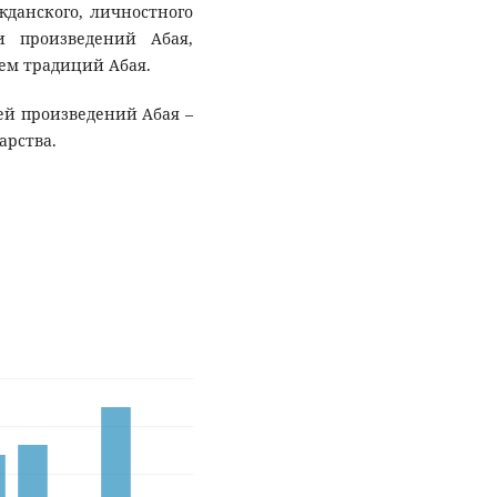
жданского, личностного
 произведений Абая,
ем традиций Абая.
ей произведений Абая –
арства.