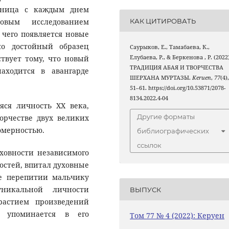
ищница с каждым днем
овым исследованием
КАК ЦИТИРОВАТЬ
 чего появляется новые
о достойный образец
Саурыков, Е., Тамабаева, К.,
ствует тому, что новый
Елубаева, Р., & Беркенова , Р. (2022)
ТРАДИЦИЯ АБАЯ И ТВОРЧЕСТВА
аходится в авангарде
ШЕРХАНА МУРТАЗЫ.
Keruen
,
77
(4)
51–61. https://doi.org/10.53871/2078-
8134.2022.4-04
 личность ХХ века,
Другие форматы
орчестве двух великих
омерностью.
библиографических
ссылок
вности независимого
остей, впитал духовные
е перепитии мальчику
никальной личности
ВЫПУСК
трастием произведений
о упоминается в его
Том 77 № 4 (2022): Керуен