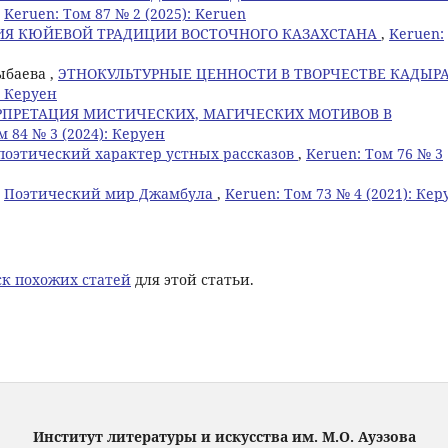
,
Keruen: Том 87 № 2 (2025): Keruen
ИЯ КЮЙЕВОЙ ТРАДИЦИИ ВОСТОЧНОГО КАЗАХСТАНА
,
Keruen:
ыбаева ,
ЭТНОКУЛЬТУРНЫЕ ЦЕННОСТИ В ТВОРЧЕСТВЕ КАДЫР
: Керуен
РПРЕТАЦИЯ МИСТИЧЕСКИХ, МАГИЧЕСКИХ МОТИВОВ В
м 84 № 3 (2024): Керуен
поэтический характер устных рассказов
,
Keruen: Том 76 № 3
,
Поэтический мир Джамбула
,
Keruen: Том 73 № 4 (2021): Кер
к похожих статей
для этой статьи.
Институт литературы и искусства им. М.О. Ауэзова