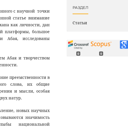
РАЗДЕЛ
нного с научной точки
данной статье внимание
Статьи
ана как личности, дан
ой платформы, большое
и Абая, исследованы
0
0
м Абая и творчеством
енности.
ание преемственности в
ного слова, их общие
рения и мысли, особая
вух натур.
ление, новых научных
сновываются значимость
глыбы национальной