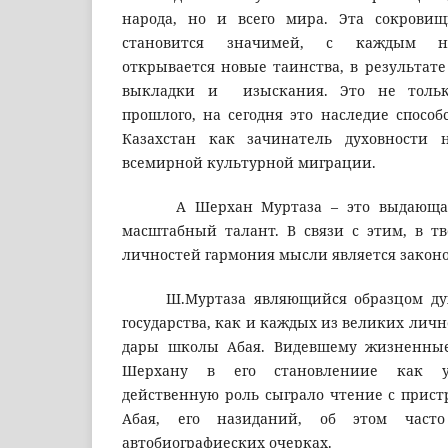
народа, но и всего мира. Эта сокров
становится значимей, с каждым н
открывается новые таинства, в результате
выкладки и изыскания. Это не тольк
прошлого, на сегодня это наследие способ
Казахстан как зачинатель духовности н
всемирной культурной миграции.
А Шерхан Муртаза – это выдающаяся
масштабный талант. В связи с этим, в тв
личностей гармония мысли является закон
Ш.Муртаза являющийся образцом духо
государства, как и каждых из великих личн
дары школы Абая. Видевшему жизненны
Шерхану в его становлениие как у
действенную роль сыграло чтение с прис
Абая, его назиданий, об этом част
автобиографиеских очерках.