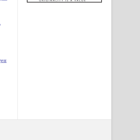
А
уен