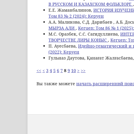
В РУССКОМ И КАЗАХСКОМ ФОЛЬКЛОРЕ
Е.Е. Жаманбалинов,
ИСТОРИЯ ИЗУЧЕН
Том 83 № 2 (2024): Керуен
A.A. Маликова, С.Д. Дарибаев , А.Б. Дос
МЫРЗА АЛИ
,
Keruen: Том 86 № 1 (2025)
М.С. Оразбек, С.C. Сагидуллиева,
ИНТЕ
ТВОРЧЕСТВЕ ЛИРЫ КОНЫС
,
Keruen: То
П. Ауесбаева,
Идейно-тематический и 
(2022): Керуен
Гульназ Даутова, Қанағат Жалғасбаева
<<
<
3
4
5
6
7
8
9
10
>
>>
Вы также можете
начать расширеннвй поис