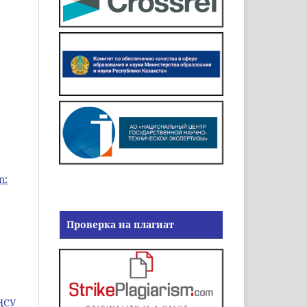
n:
Проверка на плагиат
ҢСУ