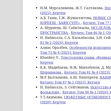
Н.М. Мурсалимова, Ж.Т. Салтакова,
Про
(2025): Керуен
A.Б. Tани, Г.Ж. Жумасеитова,
НОВЫЕ С
КОРПЕШ - БАЯН СУЛУ»
,
Keruen: Том 77 
А. Шуриева, Ш. Сабиткызы,
ИССЛЕДОВ
ПРОСТРАНСТВА
,
Keruen: Том 86 № 1 (2
Н. Набиолла, C.А. Каскабасова, З.Н. С
83 № 2 (2024): Керуен
Алмас Оралбек,
Особеноости исполнен
Том 73 № 4 (2021): Керуен
Khankey Y.,
Текстология главы «Возвра
Керуен
К.К. Мадибаева, Н.Ж. Мағазбеков, Д. М
Шорманова
,
Keruen: Том 81 № 4 (2023)
М.Р. Балтымова, А.Ш. Пангереев,
НАЦИ
Keruen: Том 87 № 2 (2025): Keruen
Н. Набиолла, З. Сейтжанов,
Искусство 
фольклоре
,
Keruen: Том 90 № 1 (2026):
Т.Т.Акимова,
СЮЖЕТНЫЕ ОСОБЕННОСТИ
(2020): Керуен