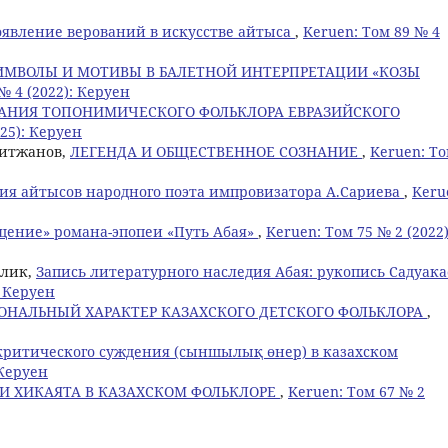
явление верований в искусстве айтыса
,
Keruen: Том 89 № 4
ИМВОЛЫ И МОТИВЫ В БАЛЕТНОЙ ИНТЕРПРЕТАЦИИ «КОЗЫ
№ 4 (2022): Керуен
АНИЯ ТОПОНИМИЧЕСКОГО ФОЛЬКЛОРА ЕВРАЗИЙСКОГО
025): Керуен
ейитжанов,
ЛЕГЕНДА И ОБЩЕСТВЕННОЕ СОЗНАНИЕ
,
Keruen: Т
ия айтысов народного поэта импровизатора А.Сариева
,
Keru
щение» романа-эпопеи «Путь Абая»
,
Keruen: Том 75 № 2 (2022)
улик,
Запись литературного наследия Абая: рукопись Садуака
: Керуен
ОНАЛЬНЫЙ ХАРАКТЕР КАЗАХСКОГО ДЕТСКОГО ФОЛЬКЛОРА
,
критического суждения (сыншылық өнер) в казахском
 Керуен
 ХИКАЯТА В КАЗАХСКОМ ФОЛЬКЛОРЕ
,
Keruen: Том 67 № 2