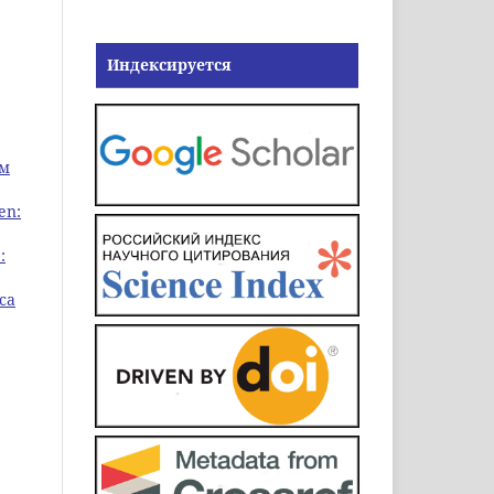
Индексируется
ом
en:
:
са