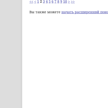
<<
<
1
2
3
4
5
6
7
8
9
10
>
>>
Вы также можете
начать расширеннвй поис