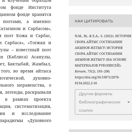
х и изучении образцов
ном фонде Института
 данном фонде хранятся
КАК ЦИТИРОВАТЬ
 поэтами, а именно:
атаганом и Сарбасом»,
 поэт Кожа и Сарбас,
N.M., M., & E.A., S. (2022). ИСТОРИЯ
 Сарбаса», «Тогжан и
СБОРА АЙТЫС СОСТЯЗАНИИ
АКЫНОВ ЖЕТЫСУ: ИСТОРИЯ
тулы – известный поэт
СБОРА АЙТЫС СОСТЯЗАНИИ
н (Каблиса) Асанулы,
АКЫНОВ ЖЕТЫСУ (НА ОСНОВЕ
ет, Бактыбай, Жамбыл,
МАТЕРИАЛОВ РУКОПИСЕЙ).
того, во время айтыса
Keruen
,
75
(2), 193–200.
отической, духовно-
https://doi.org/10.53871/2078-
8134.2022.2-16
ьного неравенства, о
я, легенды, раскрывали
Другие форматы
на в рамках проекта
библиографических
ация, систематизация,
ссылок
ация и исследование
парадигмы «Духовного