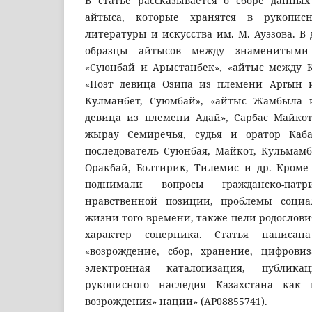
В статье рассказывается о сборе данны
айтыса, которые хранятся в рукопис
литературы и искусства им. М. Ауэзова. В
образцы айтысов между знаменитыми
«Суюнбай и Арыстанбек», «айтыс между К
«Поэт девица Озипа из племени Аргын и
Кулманбет, Суюмбай», «айтыс Жамбыла и
девица из племени Адай», Сарбас Майко
жырау Семиречья, судья и оратор Каба
последователь Суюнбая, Майкот, Кульмамб
Оракбай, Болтирик, Тилемис и др. Кроме 
поднимали вопросы гражданско-патри
нравственной позиции, проблемы социал
жизни того времени, также пели родослови
характер соперника. Статья написа
«возрождение, сбор, хранение, цифровиз
электронная каталогизация, публик
рукописного наследия Казахстана как 
возрождения» нации» (АP08855741).