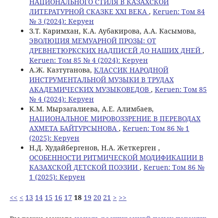
НАЦИОНАЛЬНОГО СТИЛЯ В КАЗАХСКОЙ
ЛИТЕРАТУРНОЙ СКАЗКЕ XXI ВЕКА
,
Keruen: Том 84
№ 3 (2024): Керуен
З.Т. Каримхан, К.А. Аубакирова, А.А. Касымова,
ЭВОЛЮЦИЯ МЕМУАРНОЙ ПРОЗЫ: ОТ
ДРЕВНЕТЮРКСКИХ НАДПИСЕЙ ДО НАШИХ ДНЕЙ
,
Keruen: Том 85 № 4 (2024): Керуен
А.Ж. Казтуганова,
КЛАССИК НАРОДНОЙ
ИНСТРУМЕНТАЛЬНОЙ МУЗЫКИ В ТРУДАХ
АКАДЕМИЧЕСКИХ МУЗЫКОВЕДОВ
,
Keruen: Том 85
№ 4 (2024): Керуен
K.M. Мырзагалиева, А.Е. Алимбаев,
НАЦИОНАЛЬНОЕ МИРОВОЗЗРЕНИЕ В ПЕРЕВОДАХ
АХМЕТА БАЙТУРСЫНОВА
,
Keruen: Том 86 № 1
(2025): Керуен
Н.Д. Худайбергенов, Н.А. Жеткерген ,
ОСОБЕННОСТИ РИТМИЧЕСКОЙ МОДИФИКАЦИИ В
КАЗАХСКОЙ ДЕТСКОЙ ПОЭЗИИ
,
Keruen: Том 86 №
1 (2025): Керуен
<<
<
13
14
15
16
17
18
19
20
21
>
>>