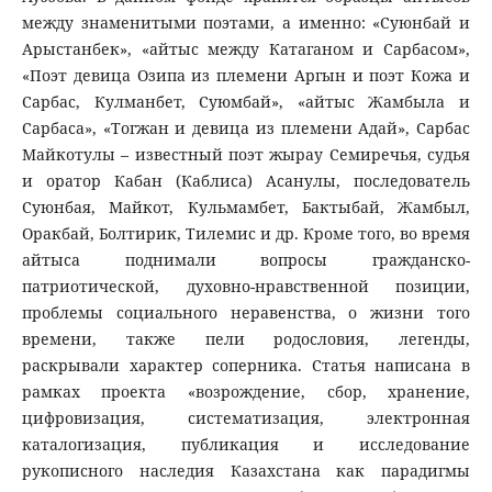
между знаменитыми поэтами, а именно: «Суюнбай и
Арыстанбек», «айтыс между Катаганом и Сарбасом»,
«Поэт девица Озипа из племени Аргын и поэт Кожа и
Сарбас, Кулманбет, Суюмбай», «айтыс Жамбыла и
Сарбаса», «Тогжан и девица из племени Адай», Сарбас
Майкотулы – известный поэт жырау Семиречья, судья
и оратор Кабан (Каблиса) Асанулы, последователь
Суюнбая, Майкот, Кульмамбет, Бактыбай, Жамбыл,
Оракбай, Болтирик, Тилемис и др. Кроме того, во время
айтыса поднимали вопросы гражданско-
патриотической, духовно-нравственной позиции,
проблемы социального неравенства, о жизни того
времени, также пели родословия, легенды,
раскрывали характер соперника. Статья написана в
рамках проекта «возрождение, сбор, хранение,
цифровизация, систематизация, электронная
каталогизация, публикация и исследование
рукописного наследия Казахстана как парадигмы