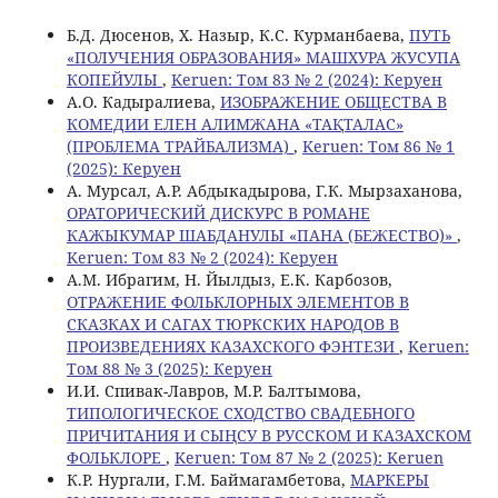
Б.Д. Дюсенов, Х. Назыр, К.С. Курманбаева,
ПУТЬ
«ПОЛУЧЕНИЯ ОБРАЗОВАНИЯ» МАШХУРА ЖУСУПА
КОПЕЙУЛЫ
,
Keruen: Том 83 № 2 (2024): Керуен
А.О. Кадыралиева,
ИЗОБРАЖЕНИЕ ОБЩЕСТВА В
КОМЕДИИ ЕЛЕН АЛИМЖАНА «ТАҚТАЛАС»
(ПРОБЛЕМА ТРАЙБАЛИЗМА)
,
Keruen: Том 86 № 1
(2025): Керуен
А. Мурсал, А.Р. Абдыкадырова, Г.К. Мырзаханова,
ОРАТОРИЧЕСКИЙ ДИСКУРС В РОМАНЕ
КАЖЫКУМАР ШАБДАНУЛЫ «ПАНА (БЕЖЕСТВО)»
,
Keruen: Том 83 № 2 (2024): Керуен
A.М. Ибрагим, Н. Йылдыз, Е.К. Карбозов,
ОТРАЖЕНИЕ ФОЛЬКЛОРНЫХ ЭЛЕМЕНТОВ В
СКАЗКАХ И САГАХ ТЮРКСКИХ НАРОДОВ В
ПРОИЗВЕДЕНИЯХ КАЗАХСКОГО ФЭНТЕЗИ
,
Keruen:
Том 88 № 3 (2025): Керуен
И.И. Спивак-Лавров, М.Р. Балтымова,
ТИПОЛОГИЧЕСКОЕ СХОДСТВО СВАДЕБНОГО
ПРИЧИТАНИЯ И СЫҢСУ В РУССКОМ И КАЗАХСКОМ
ФОЛЬКЛОРЕ
,
Keruen: Том 87 № 2 (2025): Keruen
К.Р. Нургали, Г.М. Баймагамбетова,
МАРКЕРЫ