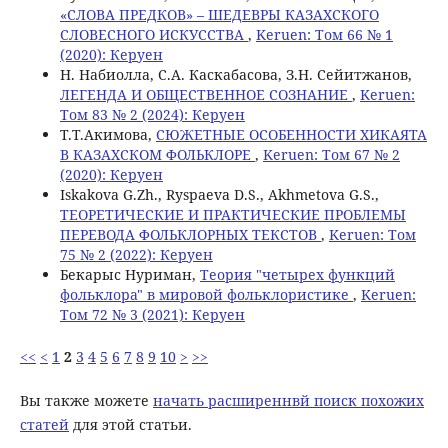
«СЛОВА ПРЕДКОВ» – ШЕДЕВРЫ КАЗАХСКОГО
СЛОВЕСНОГО ИСКУССТВА
,
Keruen: Том 66 № 1
(2020): Керуен
Н. Набиолла, C.А. Каскабасова, З.Н. Сейитжанов,
ЛЕГЕНДА И ОБЩЕСТВЕННОЕ СОЗНАНИЕ
,
Keruen:
Том 83 № 2 (2024): Керуен
Т.Т.Акимова,
СЮЖЕТНЫЕ ОСОБЕННОСТИ ХИКАЯТА
В КАЗАХСКОМ ФОЛЬКЛОРЕ
,
Keruen: Том 67 № 2
(2020): Керуен
Iskakova G.Zh., Ryspaeva D.S., Akhmetova G.S.,
ТЕОРЕТИЧЕСКИЕ И ПРАКТИЧЕСКИЕ ПРОБЛЕМЫ
ПЕРЕВОДА ФОЛЬКЛОРНЫХ ТЕКСТОВ
,
Keruen: Том
75 № 2 (2022): Керуен
Бекарыс Нуриман,
Теория "четырех функций
фольклора" в мировой фольклористике
,
Keruen:
Том 72 № 3 (2021): Керуен
<<
<
1
2
3
4
5
6
7
8
9
10
>
>>
Вы также можете
начать расширеннвй поиск похожих
статей
для этой статьи.