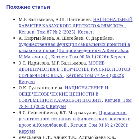
Похожие статьи
М.Р. Балтымова, А.Ш. Пангереев,
НАЦИОНАЛЬНЫЙ
ХАРАКТЕР КАЗАХСКОГО ДЕТСКОГО ФОЛЬКЛОРА
,
Keruen: Том 87 № 2 (2025): Keruen
А. Кыргызбаева, А. Шегебаев, С. Дарибаев,
Художественная функция сакральных понятий в
казахской прозе (По произведениям А.Кекилбая,
М.Магауина)
,
Keruen: Том 90 № 1 (2026): Керуен
Э.Т. Идрисова, М.Р. Балтымова,
МОТИВ
ДВОЙНИЧЕСТВА В ТВОРЧЕСТВЕ РУССКИХ ПОЭТОВ
СЕРЕБРЯНОГО ВЕКА
,
Keruen: Том 77 № 4 (2022):
Керуен
О.К. Султангалиева,
НАЦИОНАЛЬНЫЕ И
ОБЩЕЧЕЛОВЕЧЕСКИЕ ЦЕННОСТИ В
СОВРЕМЕННОЙ КАЗАХСКОЙ ПОЭЗИИ
,
Keruen: Том
78 № 1 (2023): Керуен
Э.С. Сейсенбиева, Б.Т. Мырзакулов,
Проявление
религиозного сознания и философских поисков в
прозе А.Кемелбаевой
,
Keruen: Том 91 № 2 (2026):
Керуен
Әуесбаева П.Т., Албек Т.К., Алпысбаева Қ.Б.,