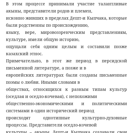
В этом процессе принимали участие талантливые
акыны, представители родов и племен,
исконно живших в пределах Дешт-и Кыпчака, которые
были родственны по происхождению,
языку, вере, мировоззренческим представлениям,
культуре, имели общую историю,
ощущали себя одним целым и составили позже
казахский этнос.
Примечательно, в этот же период в персидской
письменной литературе, а позже и в
европейских литературах были созданы письменные
поэмы о любви. Иными словами в
обществах, относящихся к разным типам культур
(оседлая и оседло-кочевая), с непохожими
общественно-экономическими и политическими
системами в один исторический период
происходят однотипные культурно-духовные
процессы. Представители оседло-кочевой
культуры – акыны Дешт-и Кыпчака создавали свои