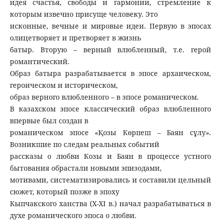
идея счастья, свободы и гармонии, стремление к
которым извечно присуще человеку. Это
исконные, вечные и мировые идеи. Первую в эпосах
олицетворяет и претворяет в жизнь
батыр. Вторую – верный влюбленный, т.е. герой
романтический.
Образ батыра разрабатывается в эпосе архаическом,
героическом и историческом,
образ верного влюбленного – в эпосе романическом.
В казахском эпосе классический образ влюбленного
впервые был создан в
романическом эпосе «Қозы Көрпеш – Баян сұлу».
Возникшие по следам реальных событий
рассказы о любви Козы и Баян в процессе устного
бытования обрастали новыми эпизодами,
мотивами, систематизировались и составили цельный
сюжет, который позже в эпоху
Кыпчакского ханства (Х-ХІ в.) начал разрабатываться в
духе романического эпоса о любви.