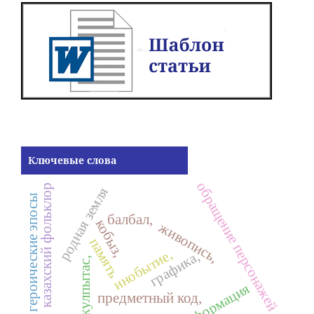
Ключевые слова
обращение персонажей
казахский фольклор
родная земля
героические эпосы
балбал,
кобыз,
живопись,
память
инобытие,
графика,
кулпытас,
трансформация
предметный код,