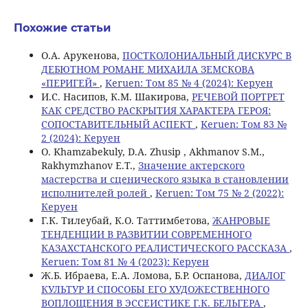
Похожие статьи
О.А. Арукенова,
ПОСТКОЛОНИАЛЬНЫЙ ДИСКУРС В
ДЕБЮТНОМ РОМАНЕ МИХАИЛА ЗЕМСКОВА
«ПЕРИГЕЙ»
,
Keruen: Том 85 № 4 (2024): Керуен
И.С. Насипов, К.М. Шакирова,
РЕЧЕВОЙ ПОРТРЕТ
КАК СРЕДСТВО РАСКРЫТИЯ ХАРАКТЕРА ГЕРОЯ:
СОПОСТАВИТЕЛЬНЫЙ АСПЕКТ
,
Keruen: Том 83 №
2 (2024): Керуен
О. Khamzabekuly, D.A. Zhusip , Akhmanov S.M.,
Rakhymzhanov E.T.,
Значение актерского
мастерства и сценического языка в становлении
исполнителей ролей
,
Keruen: Том 75 № 2 (2022):
Керуен
Г.К. Тилеубай, К.О. Таттимбетова,
ЖАНРОВЫЕ
ТЕНДЕНЦИИ В РАЗВИТИИ СОВРЕМЕННОГО
КАЗАХСТАНСКОГО РЕАЛИСТИЧЕСКОГО РАССКАЗА
,
Keruen: Том 81 № 4 (2023): Керуен
Ж.Б. Ибраева, Е.А. Ломова, Б.Р. Оспанова,
ДИАЛОГ
КУЛЬТУР И СПОСОБЫ ЕГО ХУДОЖЕСТВЕННОГО
ВОПЛОЩЕНИЯ В ЭССЕИСТИКЕ Г.К. БЕЛЬГЕРА
,