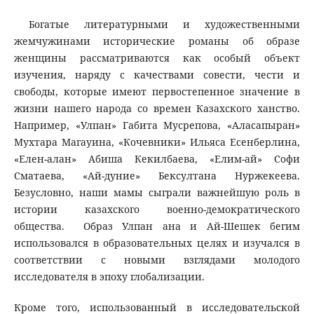
Богатые литературными и художественными
жемчужинами исторические романы об образе
женщины рассматриваются как особый объект
изучения, наряду с качествами совести, чести и
свободы, которые имеют первостепенное значение в
жизни нашего народа со времен Казахского ханство.
Например, «Улпан» Габита Мусрепова, «Аласапыран»
Мухтара Магауина, «Кочевники» Ильяса Есенберлина,
«Елен-алан» Абиша Кекилбаева, «Елим-ай» Софи
Сматаева, «Ай-дуние» Бексултана Нуржекеева.
Безусловно, наши мамы сыграли важнейшую роль в
истории казахского военно-демократического
общества. Образ Улпан ана и Ай-Шешек бегим
использовался в образовательных целях и изучался в
соответствии с новыми взглядами молодого
исследователя в эпоху глобализации.
Кроме того, использованный в исследовательской