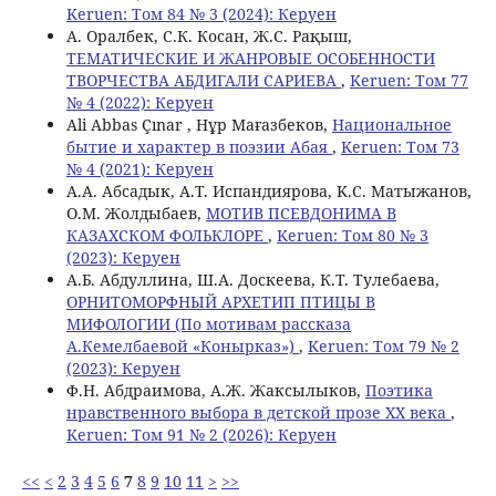
Keruen: Том 84 № 3 (2024): Керуен
А. Оралбек, С.К. Косан, Ж.С. Рақыш,
ТЕМАТИЧЕСКИЕ И ЖАНРОВЫЕ ОСОБЕННОСТИ
ТВОРЧЕСТВА АБДИГАЛИ САРИЕВА
,
Keruen: Том 77
№ 4 (2022): Керуен
Ali Abbas Çınar , Нұр Мағазбеков,
Национальное
бытие и характер в поэзии Абая
,
Keruen: Том 73
№ 4 (2021): Керуен
A.А. Абсадык, A.T. Испандиярова, K.С. Матыжанов,
О.М. Жолдыбаев,
МОТИВ ПСЕВДОНИМА В
КАЗАХСКОМ ФОЛЬКЛОРЕ
,
Keruen: Том 80 № 3
(2023): Керуен
А.Б. Абдуллина, Ш.А. Доскеева, К.Т. Тулебаева,
ОРНИТОМОРФНЫЙ АРХЕТИП ПТИЦЫ В
МИФОЛОГИИ (По мотивам рассказа
А.Кемелбаевой «Конырказ»)
,
Keruen: Том 79 № 2
(2023): Керуен
Ф.Н. Абдраимова, А.Ж. Жаксылыков,
Поэтика
нравственного выбора в детской прозе ХХ века
,
Keruen: Том 91 № 2 (2026): Керуен
<<
<
2
3
4
5
6
7
8
9
10
11
>
>>