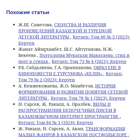
Похожие статьи
Ж.Ш. Саметова,
СХОДСТВА И РАЗЛИЧИЯ
ПРОИЗВЕДЕНИЙ КАЗАХСКОЙ И ТУРЕЦКОЙ
ДЕТСКОЙ ЛИТЕРАТУРЫ
,
Keruen: Том 80 № 3 (2023):
Керуен
Жанат Аймұхамбет, Ш.С. Айтуганова, Н.Ж.
Бекеева ,
Поэтология Мукагали Макатаева: стих и
поэт в стихах
,
Keruen: Том 73 № 4 (2021): Керуен
Р.Б. Сабдалиева, Г.А. Орынханова,
ОБРАЗ ЕНЕ В
КИНОПОВЕСТИ Е.ТУРСУНОВА «КЕЛІН»
,
Keruen:
Том 79 № 2 (2023): Керуен
А. Кенжекожаева, Ж.О. Мамбетов,
ИСТОРИЯ
ФОРМИРОВАНИЯ И РАЗВИТИЯ ПОНЯТИЯ СЕТЕВОЙ
ЛИТЕРАТУРЫ
,
Keruen: Том 78 № 1 (2023): Керуен
Н. Сарсек, Ж. Ракыш, А. Оралбек,
ВИДЫ И
РАСПРОСТРАНЕНИЯ ЦЕПОЧЕЧНЫХ ПИСЕМ В
КАЗАХОЯЗЫЧНОМ ИНТЕРНЕТ-ПРОСТРАНСТВЕ
,
Keruen: Том 84 № 3 (2024): Керуен
Ж. Ракыш, Н. Сарсек, А. Акан,
ТРАНСФОРМАЦИЯ
МАЛЫХ ЖАНРОВ В КАЗАХСКОМ ПОСТФОЛЬКЛОРЕ
,