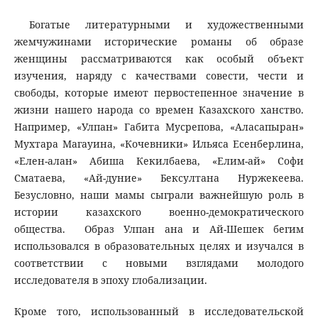
Богатые литературными и художественными
жемчужинами исторические романы об образе
женщины рассматриваются как особый объект
изучения, наряду с качествами совести, чести и
свободы, которые имеют первостепенное значение в
жизни нашего народа со времен Казахского ханство.
Например, «Улпан» Габита Мусрепова, «Аласапыран»
Мухтара Магауина, «Кочевники» Ильяса Есенберлина,
«Елен-алан» Абиша Кекилбаева, «Елим-ай» Софи
Сматаева, «Ай-дуние» Бексултана Нуржекеева.
Безусловно, наши мамы сыграли важнейшую роль в
истории казахского военно-демократического
общества. Образ Улпан ана и Ай-Шешек бегим
использовался в образовательных целях и изучался в
соответствии с новыми взглядами молодого
исследователя в эпоху глобализации.
Кроме того, использованный в исследовательской