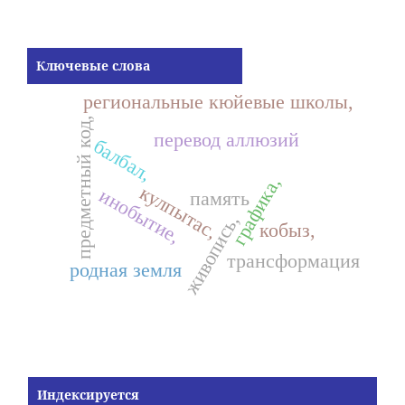
Ключевые слова
региональные кюйевые школы,
предметный код,
перевод аллюзий
балбал,
графика,
кулпытас,
инобытие,
память
живопись,
кобыз,
трансформация
родная земля
Индексируется