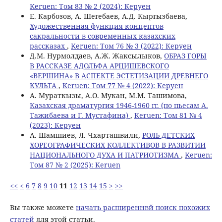
Keruen: Том 83 № 2 (2024): Керуен
Е. Карбозов, А. Шегебаев, А.Д. Кыргызбаева,
Художественная функция концептов
сакральности в современных казахских
рассказах
,
Keruen: Том 76 № 3 (2022): Керуен
Д.М. Нурмолдаев, А.Ж. Жаксылыков,
ОБРАЗ ГОРЫ
В РАССКАЗЕ АДОЛЬФА АРЦИШЕВСКОГО
«ВЕРШИНА» В АСПЕКТЕ ЭСТЕТИЗАЦИИ ДРЕВНЕГО
КУЛЬТА
,
Keruen: Том 77 № 4 (2022): Керуен
А. Мураткызы, A.O. Мукан, M.M. Ташимова,
Казахская драматургия 1946-1960 гг. (по пьесам А.
Тажибаева и Г. Мустафина)
,
Keruen: Том 81 № 4
(2023): Керуен
А. Шамшиев, Л. Чхарташвили,
РОЛЬ ДЕТСКИХ
ХОРЕОГРАФИЧЕСКИХ КОЛЛЕКТИВОВ В РАЗВИТИИ
НАЦИОНАЛЬНОГО ДУХА И ПАТРИОТИЗМА
,
Keruen:
Том 87 № 2 (2025): Keruen
<<
<
6
7
8
9
10
11
12
13
14
15
>
>>
Вы также можете
начать расширеннвй поиск похожих
статей
для этой статьи.