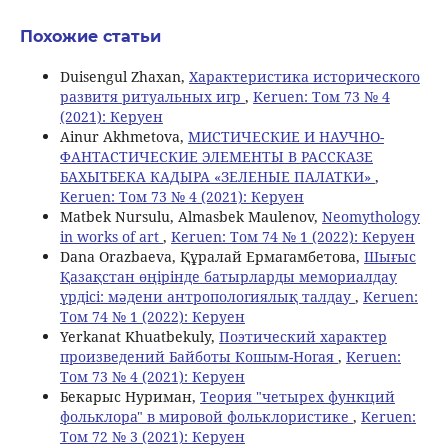
Похожие статьи
Duisengul Zhaxan,
Характеристика исторического
развитя ритуальных игр
,
Keruen: Том 73 № 4
(2021): Керуен
Ainur Akhmetova,
МИСТИЧЕСКИЕ И НАУЧНО-
ФАНТАСТИЧЕСКИЕ ЭЛЕМЕНТЫ В РАССКАЗЕ
БАХЫТБЕКА КАДЫРА «ЗЕЛЕНЫЕ ПАЛАТКИ»
,
Keruen: Том 73 № 4 (2021): Керуен
Matbek Nursulu, Almasbek Maulenov,
Neomythology
in works of art
,
Keruen: Том 74 № 1 (2022): Керуен
Dana Orazbaeva, Құралай Ермагамбетова,
Шығыс
Қазақстан өңірінде батырларды мемориалдау
үрдісі: мәдени антропологиялық талдау
,
Keruen:
Том 74 № 1 (2022): Керуен
Yerkanat Khuatbekuly,
Поэтический характер
произведений Байботы Кошым-Ногая
,
Keruen:
Том 73 № 4 (2021): Керуен
Бекарыс Нуриман,
Теория "четырех функций
фольклора" в мировой фольклористике
,
Keruen:
Том 72 № 3 (2021): Керуен