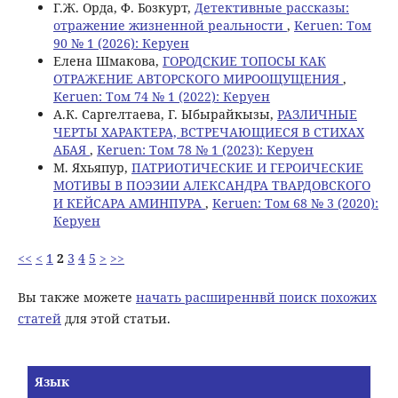
Г.Ж. Орда, Ф. Бозкурт,
Детективные рассказы:
отражение жизненной реальности
,
Keruen: Том
90 № 1 (2026): Керуен
Елена Шмакова,
ГОРОДСКИЕ ТОПОСЫ КАК
ОТРАЖЕНИЕ АВТОРСКОГО МИРООЩУЩЕНИЯ
,
Keruen: Том 74 № 1 (2022): Керуен
А.К. Саргелтаева, Г. Ыбырайкызы,
РАЗЛИЧНЫЕ
ЧЕРТЫ ХАРАКТЕРА, ВСТРЕЧАЮЩИЕСЯ В СТИХАХ
АБАЯ
,
Keruen: Том 78 № 1 (2023): Керуен
М. Яхьяпур,
ПАТРИОТИЧЕСКИЕ И ГЕРОИЧЕСКИЕ
МОТИВЫ В ПОЭЗИИ АЛЕКСАНДРА ТВАРДОВСКОГО
И КЕЙСАРА АМИНПУРА
,
Keruen: Том 68 № 3 (2020):
Керуен
<<
<
1
2
3
4
5
>
>>
Вы также можете
начать расширеннвй поиск похожих
статей
для этой статьи.
Язык