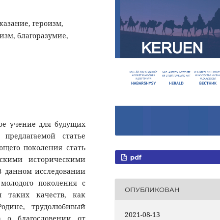
казание, героизм,
изм, благоразумие,
ое учение для будущих
 предлагаемой статье
ющего поколения стать
pdf
рскими историческими
В данном исследовании
молодого поколения с
ОПУБЛИКОВАН
ы таких качеств, как
Родине, трудолюбивый
2021-08-13
а о благословении от