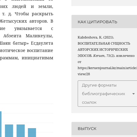
воих людей и земли,
 т. д. Чтобы раскрыть
Жетысуских авторов. В
КАК ЦИТИРОВАТЬ
ание увязывается с
 Абзеита Маликеулы,
Kabdeshova, K. (2021).
Шаян батыр» Есдаулета
ВОСПИТАТЕЛЬНАЯ СУЩНОСТЬ
риотическое воспитание
АВТОРСКИХ ИСТОРИЧЕСКИХ
ЭПОСОВ.
Keruen
,
71
(2). извлечено
ограммам, инициативам
от
https://keruenjournal.kz/main/article
view/28
Другие форматы
библиографических
ссылок
ВЫПУСК