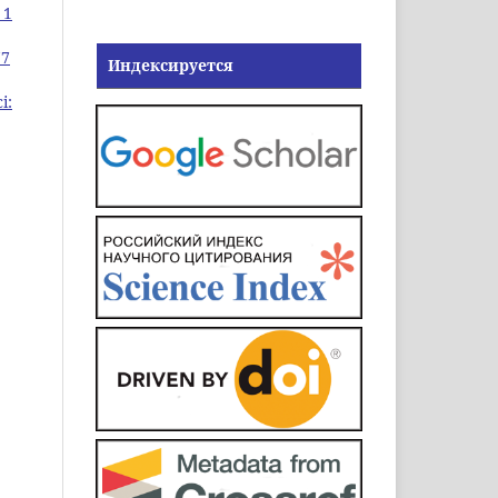
 1
77
Индексируется
і: