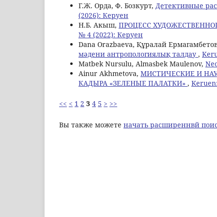
Г.Ж. Орда, Ф. Бозкурт,
Детективные ра
(2026): Керуен
Н.Б. Aкыш,
ПРОЦЕСС ХУДОЖЕСТВЕННОГ
№ 4 (2022): Керуен
Dana Orazbaeva, Құралай Ермагамбето
мәдени антропологиялық талдау
,
Keru
Matbek Nursulu, Almasbek Maulenov,
Neo
Ainur Akhmetova,
МИСТИЧЕСКИЕ И НАУ
КАДЫРА «ЗЕЛЕНЫЕ ПАЛАТКИ»
,
Keruen:
<<
<
1
2
3
4
5
>
>>
Вы также можете
начать расширеннвй поис