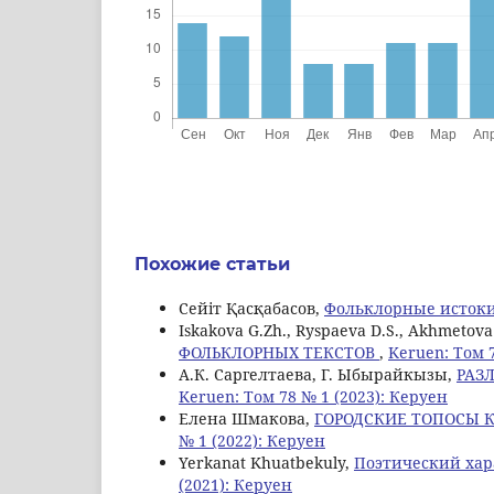
Похожие статьи
Сейіт Қасқабасов,
Фольклорные истоки
Iskakova G.Zh., Ryspaeva D.S., Akhmetova
ФОЛЬКЛОРНЫХ ТЕКСТОВ
,
Keruen: Том 
А.К. Саргелтаева, Г. Ыбырайкызы,
РАЗ
Keruen: Том 78 № 1 (2023): Керуен
Елена Шмакова,
ГОРОДСКИЕ ТОПОСЫ 
№ 1 (2022): Керуен
Yerkanat Khuatbekuly,
Поэтический ха
(2021): Керуен