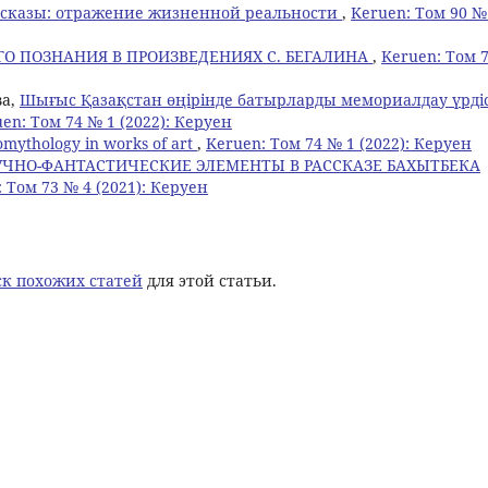
ссказы: отражение жизненной реальности
,
Keruen: Том 90 №
О ПОЗНАНИЯ В ПРОИЗВЕДЕНИЯХ С. БЕГАЛИНА
,
Keruen: Том 
ва,
Шығыс Қазақстан өңірінде батырларды мемориалдау үрдіс
en: Том 74 № 1 (2022): Керуен
mythology in works of art
,
Keruen: Том 74 № 1 (2022): Керуен
ЧНО-ФАНТАСТИЧЕСКИЕ ЭЛЕМЕНТЫ В РАССКАЗЕ БАХЫТБЕКА
 Том 73 № 4 (2021): Керуен
к похожих статей
для этой статьи.