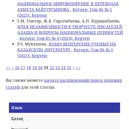
НАЦИОНАЛЬНОЕ МИРОВОЗЗРЕНИЕ В ПЕРЕВОДАХ
АХМЕТА БАЙТУРСЫНОВА
,
Keruen: Том 86 № 1
(2025): Керуен
Г.М. Токтар, Ж.Б. Сарсенбаева, А.П. Курманбаева,
ИДЕЯ НЕЗАВИСИМОСТИ В ТВОРЧЕСТЕ ПИСАТЕЛЕЙ
АЛАША И ВОПРОСЫ НАЦИОНАЛЬНЫХ ЦЕННОСТЕЙ
,
Keruen: Том 85 № 4 (2024): Керуен
Р.З. Мукушева,
ВЗЛЯД ВЕНГЕРСКИХ УЧЕНЫХ НА
КАЗАХСКУЮ ЛИТЕРАТУРУ
,
Keruen: Том 86 № 1
(2025): Керуен
<<
<
16
17
18
19
20
21
22
23
24
25
>
>>
Вы также можете
начать расширеннвй поиск похожих
статей
для этой статьи.
Язык
Қазақ