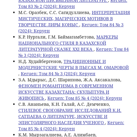
КАЗАХСКОЙ ПИСЬМЕННОЙ ЛИТЕРАТУРЕ
,
Keruen:
Том 83 № 2 (2024): Керуен
М.С. Оразбек, С.C. Сагидуллиева,
ИНТЕРПРЕТАЦИЯ
МИСТИЧЕСКИХ, МАГИЧЕСКИХ МОТИВОВ В
ТВОРЧЕСТВЕ ЛИРЫ КОНЫС
,
Keruen: Том 84 № 3
(2024): Керуен
К.Р. Нургали, Г.М. Баймагамбетова,
МАРКЕРЫ
НАЦИОНАЛЬНОГО СТИЛЯ В КАЗАХСКОЙ
ЛИТЕРАТУРНОЙ СКАЗКЕ XXI ВЕКА
,
Keruen: Том 84
№ 3 (2024): Керуен
Н.Д. Худайбергенов,
ТРАДИЦИОННЫЕ И
МОДЕРНИСТСКИЕ ЧЕРТЫ В ПЬЕСАХ М. ОМАРОВОЙ
,
Keruen: Том 84 № 3 (2024): Керуен
З.А. Ыдырыс, Д.С. Шарипова, Ж.А. Аксакалова,
ФЕНОМЕН РОМАНТИЗМА В СОВРЕМЕННОМ
ИСКУССТВЕ КАЗАХСТАНА: СКУЛЬПТУРА И
ЖИВОПИСЬ
,
Keruen: Том 85 № 4 (2024): Керуен
С.В. Ананьева, К.Н. Галай, А.С. Демченко,
СТИЛЕВОЕ СВОЕОБРАЗИЕ ИССЛЕДОВАНИЙ К.И.
САТПАЕВА О ЛИТЕРАТУРЕ, ИСКУССТВЕ И
ЭПИСТОЛЯРНОГО НАСЛЕДИЯ УЧЕНОГО
,
Keruen:
Том 85 № 4 (2024): Керуен
K.M. Мырзагалиева, А.Е. Алимбаев,