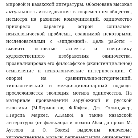
мировой и казахской литературы. Обоснована высокая
актуальность исследования: в современном обществе,
несмотря на развитие коммуникаций, одиночество
приобрело характер острой социально-
психологической проблемы, сравнимой некоторыми
исследователями с «эпидемией». Цель работы –
выявить основные аспекты и специфику
художественного изображения одиночества,
проанализировав его философское (экзистенциальное)
осмысление и психологические интерпретации. С
опорой на сравнительно-исторический,
типологический и междисциплинарный подходы
прослеживается эволюция мотива одиночества. На
материале произведений зарубежной и русской
классики (М.Лермонтов, Ф.Кафка, Дж. Сэлинджер,
Г.Гарсиа Маркес, А.Камю), а также казахской
литературы (от фольклора и поэзии Абая до прозы М.
Ауэзова и О. Бокея) выделены ключевые
художественные модели репрезентации одиночества: