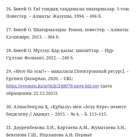
26. Бөкей О. Екі томдық таңдамалы шығармалар. 1-том.
Повестер. – Алматы: Жазушы, 1994. – 496 б.
27. Бөкей О. Шығармалары. Роман, повестер. – Алматы:
Ел-шежіре, 2013. – 384 б.
28. Бөкей О. Мұзтау. Қар қызы: хикаяттар. – Нұр-
Сұлтан: Фолиант, 2022. – 240 б.
29. «Неге біз осы?» – мақаласы [Электронный ресурс]. –
Egemen Qazaqstan, 2020. – URL:
https://egemen.kz/article/248078-nege-biz-osy
(дата
обращения: 22.12.2025).
30. Алмасбекұлы Қ. «Құбылу» мен «Атау Кере» немесе
бөгделену // Ақиқат. – 2015. – № 4. – Б. 113–115.
31. Дауренбекова Л.Н., Картаева А.М., Жуматаева З.Н.,
Бекенова Г.Ш., Нурланова А.Н. Первые