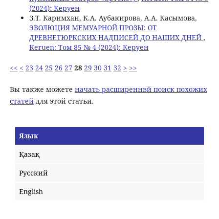
(2024): Керуен
З.Т. Каримхан, К.А. Аубакирова, А.А. Касымова,
ЭВОЛЮЦИЯ МЕМУАРНОЙ ПРОЗЫ: ОТ
ДРЕВНЕТЮРКСКИХ НАДПИСЕЙ ДО НАШИХ ДНЕЙ
,
Keruen: Том 85 № 4 (2024): Керуен
<<
<
23
24
25
26
27
28
29
30
31
32
>
>>
Вы также можете
начать расширеннвй поиск похожих
статей
для этой статьи.
Язык
Қазақ
Русский
English