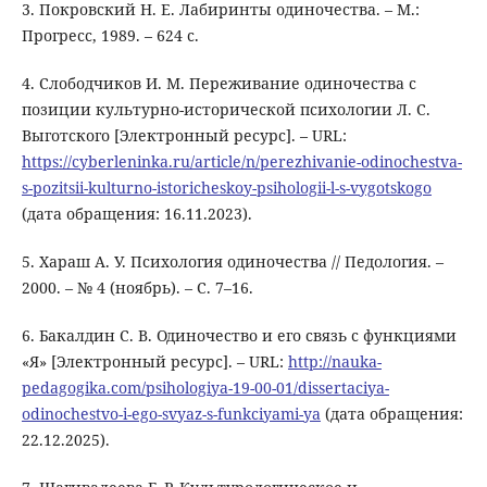
3. Покровский Н. Е. Лабиринты одиночества. – М.:
Прогресс, 1989. – 624 с.
4. Слободчиков И. М. Переживание одиночества с
позиции культурно-исторической психологии Л. С.
Выготского [Электронный ресурс]. – URL:
https://cyberleninka.ru/article/n/perezhivanie-odinochestva-
s-pozitsii-kulturno-istoricheskoy-psihologii-l-s-vygotskogo
(дата обращения: 16.11.2023).
5. Хараш А. У. Психология одиночества // Педология. –
2000. – № 4 (ноябрь). – С. 7–16.
6. Бакалдин С. В. Одиночество и его связь с функциями
«Я» [Электронный ресурс]. – URL:
http://nauka-
pedagogika.com/psihologiya-19-00-01/dissertaciya-
odinochestvo-i-ego-svyaz-s-funkciyami-ya
(дата обращения:
22.12.2025).