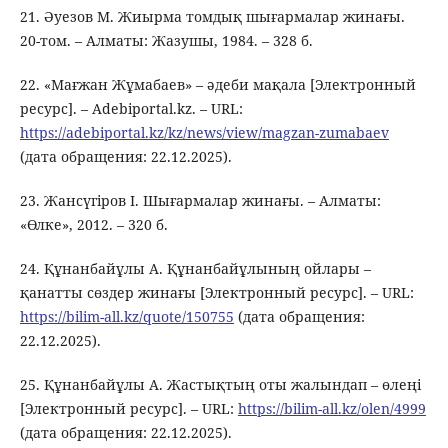
21. Әуезов М. Жиырма томдық шығармалар жинағы.
20-том. – Алматы: Жазушы, 1984. – 328 б.
22. «Мағжан Жұмабаев» – әдеби мақала [Электронный
ресурс]. – Adebiportal.kz. – URL:
https://adebiportal.kz/kz/news/view/magzan-zumabaev
(дата обращения: 22.12.2025).
23. Жансүгіров І. Шығармалар жинағы. – Алматы:
«Өлке», 2012. – 320 б.
24. Құнанбайұлы А. Құнанбайұлының ойлары –
қанатты сөздер жинағы [Электронный ресурс]. – URL:
https://bilim-all.kz/quote/150755
(дата обращения:
22.12.2025).
25. Құнанбайұлы А. Жастықтың оты жалындап – өлеңі
[Электронный ресурс]. – URL:
https://bilim-all.kz/olen/4999
(дата обращения: 22.12.2025).