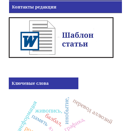
Контакты редакции
Ключевые слова
перевод аллюзий
инобытие,
трансформация
живопись,
балбал,
память
графика,