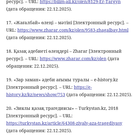
ресурс]. – URL:
https://bilim-all.kz/olen/8129-Er-Targyn
(дата обращения: 22.12.2025).
17. «Жағалбай» өлеңі – мәтіні [Электронный ресурс]. –
URL:
https://www.zharar.com/kz/olen/9583-zhagalbay.html
(дата обращения: 22.12.2025).
18. Қазақ әдебиеті өлеңдері – Zharar [Электронный
ресурс]. – URL:
https://www.zharar.com/kz/olen
(дата
обращения: 22.12.2025).
19. «Зар заман» әдеби ағымы туралы – e-history.kz
[Электронный ресурс]. – URL:
https://e-
history.kz/kz/news/show/753
(дата обращения: 22.12.2025).
20. «Зиялы қазақ трагедиясы» – Turkystan.kz, 2018
[Электронный ресурс]. – URL:
https://turkystan.kz/article/64308-ziyaly-aza-tragediyasy
(дата обращения: 22.12.2025).