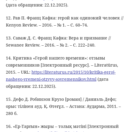
(дата обращения: 22.12.2025).
12. Рав П. Франц Кафка: герой как одинокий человек //
Kenyon Review. – 2016. – № 1. – С. 60–74.
13. Саваж Д. С. Франц Кафка: Вера и призвание //
Sewanee Review. – 2016. – № 2. – С. 222–240.
14. Критика «Герой нашего времени»: отзывы
современников [Электронный ресурс]. – Literatūrus,
2015. – URL:
https://literaturus.ru/2015/10/kritika-geroj-
nashego-vremeni-otzyvy-sovremennikov.html
(дата
обращения: 22.12.2025).
15. Дефо Д. Робинзон Крузо [роман] / Даниэль Дефо;
орыс тілінен ауд. Қ. Өтеғұл. – Астана: Аударма, 2011. –
280 б.
16. «Ер-Тарғын» жыры – толық мәтіні [Электронный