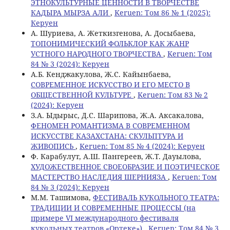
ЭТНОКУЛЬТУРНЫЕ ЦЕННОСТИ В ТВОРЧЕСТВЕ
КАДЫРА МЫРЗА АЛИ
,
Keruen: Том 86 № 1 (2025):
Керуен
А. Шуриева, А. Жеткизгенова, А. Досыбаева,
ТОПОНИМИЧЕСКИЙ ФОЛЬКЛОР КАК ЖАНР
УСТНОГО НАРОДНОГО ТВОРЧЕСТВА
,
Keruen: Том
84 № 3 (2024): Керуен
А.Б. Кенджакулова, Ж.С. Кайынбаева,
СОВРЕМЕННОЕ ИСКУССТВО И ЕГО МЕСТО В
ОБЩЕСТВЕННОЙ КУЛЬТУРЕ
,
Keruen: Том 83 № 2
(2024): Керуен
З.А. Ыдырыс, Д.С. Шарипова, Ж.А. Аксакалова,
ФЕНОМЕН РОМАНТИЗМА В СОВРЕМЕННОМ
ИСКУССТВЕ КАЗАХСТАНА: СКУЛЬПТУРА И
ЖИВОПИСЬ
,
Keruen: Том 85 № 4 (2024): Керуен
Ф. Карабулут, А.Ш. Пангереев, Ж.Т. Дауылова,
ХУДОЖЕСТВЕННОЕ СВОЕОБРАЗИЕ И ПОЭТИЧЕСКОЕ
МАСТЕРСТВО НАСЛЕДИЯ ШЕРНИЯЗА
,
Keruen: Том
84 № 3 (2024): Керуен
М.М. Ташимова,
ФЕСТИВАЛЬ КУКОЛЬНОГО ТЕАТРА:
ТРАДИЦИИ И СОВРЕМЕННЫЕ ПРОЦЕССЫ (на
примере VI международного фестиваля
кукольных театров «Ортеке»)
,
Keruen: Том 84 № 3