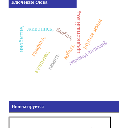
Ключевые слова
предметный код,
родная земля
живопись,
инобытие,
балбал,
графика,
перевод аллюзий
кобыз,
кулпытас,
память
Индексируется