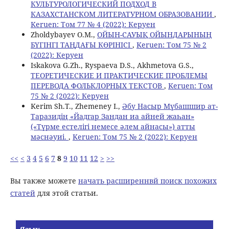
КУЛЬТУРОЛОГИЧЕСКИЙ ПОДХОД В
КАЗАХСТАНСКОМ ЛИТЕРАТУРНОМ ОБРАЗОВАНИИ
,
Keruen: Том 77 № 4 (2022): Керуен
Zholdybayev O.M.,
ОЙЫН-САУЫҚ ОЙЫНДАРЫНЫҢ
БҮГІНГІ ТАҢДАҒЫ КӨРІНІСІ
,
Keruen: Том 75 № 2
(2022): Керуен
Iskakova G.Zh., Ryspaeva D.S., Akhmetova G.S.,
ТЕОРЕТИЧЕСКИЕ И ПРАКТИЧЕСКИЕ ПРОБЛЕМЫ
ПЕРЕВОДА ФОЛЬКЛОРНЫХ ТЕКСТОВ
,
Keruen: Том
75 № 2 (2022): Керуен
Kerim Sh.T., Zhemeney I.,
Әбу Насыр Мүбашшир ат-
Таразидің «Йадгар Зандан иа aйней жаһан»
(«Түрме естелігі немесе әлем айнасы») атты
мәснәуиі.
,
Keruen: Том 75 № 2 (2022): Керуен
<<
<
3
4
5
6
7
8
9
10
11
12
>
>>
Вы также можете
начать расширеннвй поиск похожих
статей
для этой статьи.