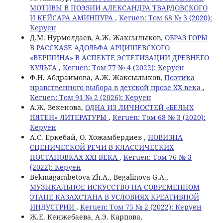
МОТИВЫ В ПОЭЗИИ АЛЕКСАНДРА ТВАРДОВСКОГО
И КЕЙСАРА АМИНПУРА
,
Keruen: Том 68 № 3 (2020):
Керуен
Д.М. Нурмолдаев, А.Ж. Жаксылыков,
ОБРАЗ ГОРЫ
В РАССКАЗЕ АДОЛЬФА АРЦИШЕВСКОГО
«ВЕРШИНА» В АСПЕКТЕ ЭСТЕТИЗАЦИИ ДРЕВНЕГО
КУЛЬТА
,
Keruen: Том 77 № 4 (2022): Керуен
Ф.Н. Абдраимова, А.Ж. Жаксылыков,
Поэтика
нравственного выбора в детской прозе ХХ века
,
Keruen: Том 91 № 2 (2026): Керуен
А.Ж. Зекенова,
ОДНА ИЗ ЛИЧНОСТЕЙ «БЕЛЫХ
ПЯТЕН» ЛИТЕРАТУРЫ
,
Keruen: Том 68 № 3 (2020):
Керуен
А.С. Еркебай, О. Хожамбердиев ,
НОВИЗНА
СЦЕНИЧЕСКОЙ РЕЧИ В КЛАССИЧЕСКИХ
ПОСТАНОВКАХ XXI ВЕКА
,
Keruen: Том 76 № 3
(2022): Керуен
Bekmagambetova Zh.A., Begalinova G.A.,
МУЗЫКАЛЬНОЕ ИСКУССТВО НА СОВРЕМЕННОМ
ЭТАПЕ КАЗАХСТАНА В УСЛОВИЯХ КРЕАТИВНОЙ
ИНДУСТРИИ
,
Keruen: Том 75 № 2 (2022): Керуен
Ж.Е. Кенжебаева, А.Э. Карпова,