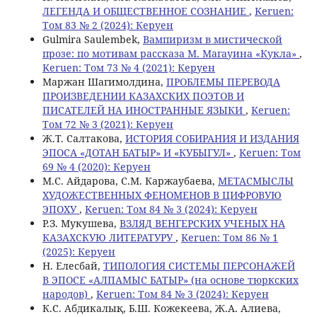
ЛЕГЕНДА И ОБЩЕСТВЕННОЕ СОЗНАНИЕ
,
Keruen:
Том 83 № 2 (2024): Керуен
Gulmira Saulembek,
Вампиризм в мистической
прозе: по мотивам рассказа М. Магауина «Кукла»
,
Keruen: Том 73 № 4 (2021): Керуен
Маржан Шагимолдина,
ПРОБЛЕМЫ ПЕРЕВОДА
ПРОИЗВЕДЕНИИ КАЗАХСКИХ ПОЭТОВ И
ПИСАТЕЛЕЙ НА ИНОСТРАННЫЕ ЯЗЫКИ
,
Keruen:
Том 72 № 3 (2021): Керуен
Ж.Т. Салтакова,
ИСТОРИЯ СОБИРАНИЯ И ИЗДАНИЯ
ЭПОСА «ДОТАН БАТЫР» И «КУБЫГУЛ»
,
Keruen: Том
69 № 4 (2020): Керуен
М.С. Айдарова, С.М. Каржаубаева,
МЕТАСМЫСЛЫ
ХУДОЖЕСТВЕННЫХ ФЕНОМЕНОВ В ЦИФРОВУЮ
ЭПОХУ
,
Keruen: Том 84 № 3 (2024): Керуен
Р.З. Мукушева,
ВЗЛЯД ВЕНГЕРСКИХ УЧЕНЫХ НА
КАЗАХСКУЮ ЛИТЕРАТУРУ
,
Keruen: Том 86 № 1
(2025): Керуен
Н. Елесбай,
ТИПОЛОГИЯ СИСТЕМЫ ПЕРСОНАЖЕЙ
В ЭПОСЕ «АЛПАМЫС БАТЫР» (на основе тюркских
народов)
,
Keruen: Том 84 № 3 (2024): Керуен
К.С. Aбдикалық, Б.Ш. Кожекеева, Ж.А. Алиева,