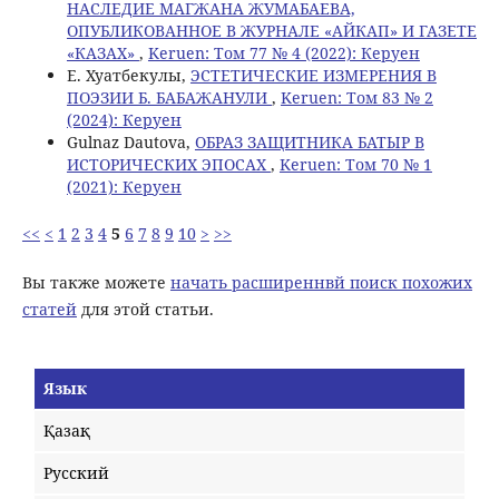
НАСЛЕДИЕ МАГЖАНА ЖУМАБАЕВА,
ОПУБЛИКОВАННОЕ В ЖУРНАЛЕ «АЙКАП» И ГАЗЕТЕ
«КАЗАХ»
,
Keruen: Том 77 № 4 (2022): Керуен
Е. Хуатбекулы,
ЭСТЕТИЧЕСКИЕ ИЗМЕРЕНИЯ В
ПОЭЗИИ Б. БАБАЖАНУЛИ
,
Keruen: Том 83 № 2
(2024): Керуен
Gulnaz Dautova,
ОБРАЗ ЗАЩИТНИКА БАТЫР В
ИСТОРИЧЕСКИХ ЭПОСАХ
,
Keruen: Том 70 № 1
(2021): Керуен
<<
<
1
2
3
4
5
6
7
8
9
10
>
>>
Вы также можете
начать расширеннвй поиск похожих
статей
для этой статьи.
Язык
Қазақ
Русский