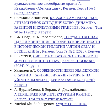
художественное своеобразие драмы А.
Кекилбаева «Абылай хан»
,
Keruen: Том 81 № 4
(2023): Керуен
Светлана Ананьева,
KАЗАХСКО-АМЕРИКАНСКОЕ
ЛИТЕРАТУРНОЕ СОТРУДНИЧЕСТВО: ДИНАМИКА
РАЗВИТИЯ И КУЛЬТУРНЫЙ ТРАНСФЕР
,
Keruen: Том
70 № 1 (2021): Керуен
Г.Ж. Орда, Ж.Б. Сарсенбаева,
ГОСУДАРСТВЕННАЯ
ИДЕЯ И КОНЦЕПЦИЯ ИСТОРИЧЕСКОЙ ЛИЧНОСТИ
В ИСТОРИЧЕСКОЙ ТРИЛОГИИ "АЛТЫН ОРДА" И.
ЕСЕНБЕРЛИНА
,
Keruen: Том 79 № 2 (2023): Керуен
Е. Ханкей,
СИСТЕМА ОБРАЗОВ СКАЗКИ-ПОВЕСТИ
«ПУТЕШЕСТВИЕ ПО НЕБУ»
,
Keruen: Том 82 № 1
(2024): Керуен
Хамраев А.Т,
ОСОБЕННОСТИ ПЕРЕВОДА ДЕТСКОЙ
СКАЗКИ А. КАРЛЮКЕВИЧА «ШУБУРШУН» НА
УЙГУРСКОМ ЯЗЫКЕ
,
Keruen: Том 68 № 3 (2020):
Керуен
A. Нурлыбаева, Р. Бораш, А. Джумабекова,
А.КЕКИЛБАЕВ КАК ЛИТЕРАТУРНЫЙ КРИТИК
,
Keruen: Том 79 № 2 (2023): Керуен
Nurbol Khudaibergenov,
ХУДОЖЕСТВЕННО-