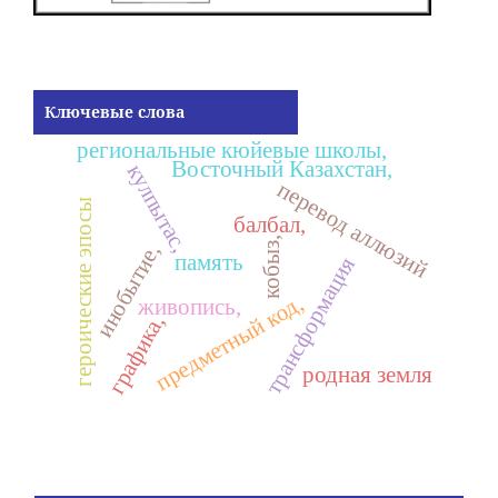
Ключевые слова
региональные кюйевые школы,
Восточный Казахстан,
кулпытас,
перевод аллюзий
героические эпосы
балбал,
кобыз,
инобытие,
память
трансформация
предметный код,
живопись,
графика,
родная земля