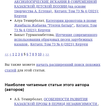
АКСИОЛОГИЧЕСКИЕ ИСКАНИЯ В СОВРЕМЕННОЙ
КАЗАХСКОЙ ДЕТСКОЙ ПОЭЗИИ (на основе
творчества А. Естена)
,
Keruen: Том 73 № 4 (2021):
Керуен
Алуа Темирболат,
Категория хронотопа в поэме
Жамбыла Жабаева “Утеген батыр”
,
Keruen: Том
73 № 4 (2021): Керуен
Бакыт Турмагамбетова,
Изучение современного
использования обрядовых песен зарубежных
казахов
,
Keruen: Том 73 № 4 (2021): Керуен
<<
<
1
2
3
4
5
6
7
8
9
10
>
>>
Вы также можете
начать расширеннвй поиск похожих
статей
для этой статьи.
Наиболее читаемые статьи этого автора
(авторов)
А.Б. Темирболат,
ОСОБЕННОСТИ РАЗВИТИЯ
КАЗАХСКОЙ ПРОЗЫ В ПЕРИОД НЕЗАВИСИМОСТИ
,