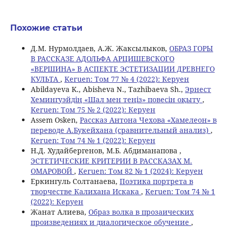
Похожие статьи
Д.М. Нурмолдаев, А.Ж. Жаксылыков,
ОБРАЗ ГОРЫ
В РАССКАЗЕ АДОЛЬФА АРЦИШЕВСКОГО
«ВЕРШИНА» В АСПЕКТЕ ЭСТЕТИЗАЦИИ ДРЕВНЕГО
КУЛЬТА
,
Keruen: Том 77 № 4 (2022): Керуен
Abildayeva K., Abisheva N., Tazhibaeva Sh.,
Эрнест
Хемингуэйдің «Шал мен теңіз» повесін оқыту
,
Keruen: Том 75 № 2 (2022): Керуен
Assem Osken,
Рассказ Антона Чехова «Хамелеон» в
переводе А.Букейхана (сравнительный анализ)
,
Keruen: Том 74 № 1 (2022): Керуен
Н.Д. Худайбергенов, М.Б. Абдиманапова ,
ЭСТЕТИЧЕСКИЕ КРИТЕРИИ В РАССКАЗАХ М.
ОМАРОВОЙ
,
Keruen: Том 82 № 1 (2024): Керуен
Еркингуль Солтанаева,
Поэтика портрета в
творчестве Калихана Искака
,
Keruen: Том 74 № 1
(2022): Керуен
Жанат Алиева,
Образ волка в прозаических
произведениях и диалогическое обучение
,