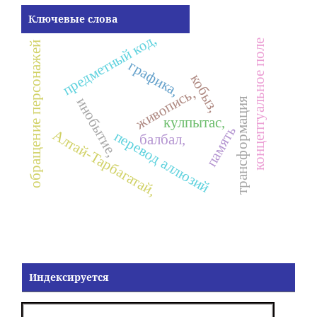
Ключевые слова
предметный код,
концептуальное поле
обращение персонажей
графика,
кобыз,
живопись,
инобытие,
трансформация
кулпытас,
память
Алтай-Тарбагатай,
перевод аллюзий
балбал,
Индексируется