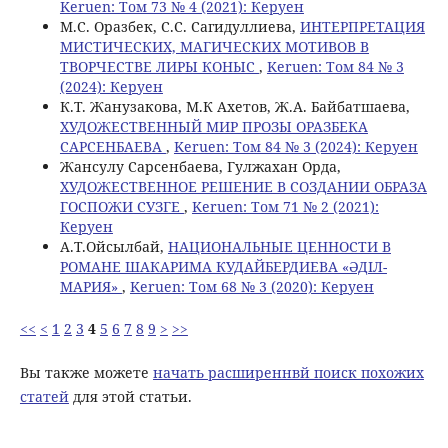
Keruen: Том 73 № 4 (2021): Керуен
М.С. Оразбек, С.C. Сагидуллиева,
ИНТЕРПРЕТАЦИЯ
МИСТИЧЕСКИХ, МАГИЧЕСКИХ МОТИВОВ В
ТВОРЧЕСТВЕ ЛИРЫ КОНЫС
,
Keruen: Том 84 № 3
(2024): Керуен
К.Т. Жанузакова, М.К Ахетов, Ж.А. Байбатшаева,
ХУДОЖЕСТВЕННЫЙ МИР ПРОЗЫ ОРАЗБЕКА
САРСЕНБАЕВА
,
Keruen: Том 84 № 3 (2024): Керуен
Жансулу Сарсенбаева, Гулжахан Орда,
ХУДОЖЕСТВЕННОЕ РЕШЕНИЕ В СОЗДАНИИ ОБРАЗА
ГОСПОЖИ СУЗГЕ
,
Keruen: Том 71 № 2 (2021):
Керуен
А.Т.Ойсылбай,
НАЦИОНАЛЬНЫЕ ЦЕННОСТИ В
РОМАНЕ ШАКАРИМА КУДАЙБЕРДИЕВА «ӘДІЛ-
МАРИЯ»
,
Keruen: Том 68 № 3 (2020): Керуен
<<
<
1
2
3
4
5
6
7
8
9
>
>>
Вы также можете
начать расширеннвй поиск похожих
статей
для этой статьи.