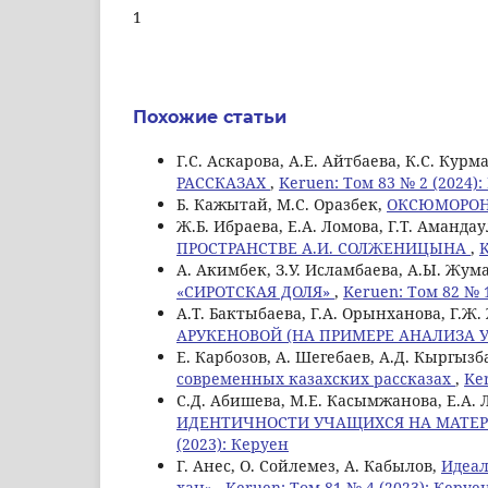
1
Похожие статьи
Г.С. Аскарова, A.E. Айтбаева, К.С. Кур
РАССКАЗАХ
,
Keruen: Том 83 № 2 (2024)
Б. Кажытай, M.C. Оразбек,
ОКСЮМОРОН
Ж.Б. Ибраева, E.A. Ломова, Г.Т. Амандa
ПРОСТРАНСТВЕ А.И. СОЛЖЕНИЦЫНА
,
K
А. Акимбек, З.У. Исламбаева, А.Ы. Жум
«СИРОТСКАЯ ДОЛЯ»
,
Keruen: Том 82 № 
А.Т. Бактыбаева, Г.А. Орынханова, Г.Ж
АРУКЕНОВОЙ (НА ПРИМЕРЕ АНАЛИЗА У
Е. Карбозов, А. Шегебаев, А.Д. Кыргызб
современных казахских рассказах
,
Ke
С.Д. Абишева, М.Е. Касымжанова, Е.А. 
ИДЕНТИЧНОСТИ УЧАЩИХСЯ НА МАТЕР
(2023): Керуен
Г. Анес, О. Сойлемез, А. Кабылов,
Идеал
хан»
,
Keruen: Том 81 № 4 (2023): Керуе