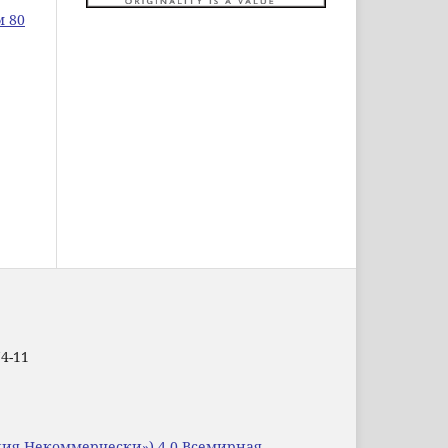
м 80
74-11
уция-Некоммерчески») 4.0 Всемирная
.