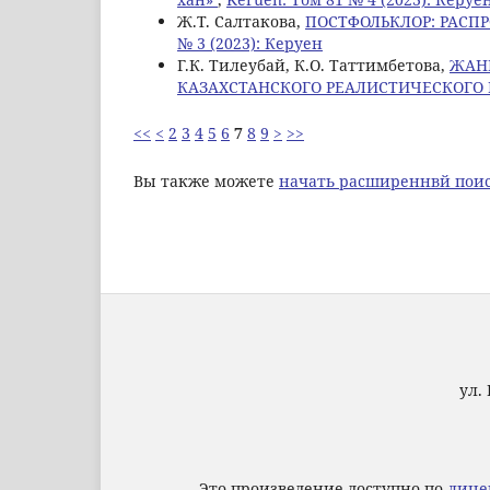
Ж.Т. Салтакова,
ПОСТФОЛЬКЛОР: РАСП
№ 3 (2023): Керуен
Г.К. Тилеубай, К.О. Таттимбетова,
ЖАН
КАЗАХСТАНСКОГО РЕАЛИСТИЧЕСКОГО
<<
<
2
3
4
5
6
7
8
9
>
>>
Вы также можете
начать расширеннвй поис
ул. 
Это произведение доступно по
лице