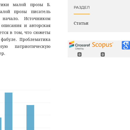
этики малой прозы Б.
РАЗДЕЛ
малой прозы писатель
 начало. Источником
Статьи
 описания и авторская
ется в том, что сюжеты
фабуле. Проблематика
ную патриотическую
ер.
0
0