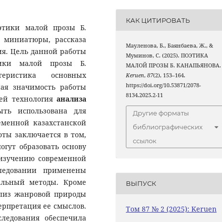
КАК ЦИТИРОВАТЬ
этики малой прозы Б.
 миниатюры, рассказа
Мауленова, Б., Баянбаева, Ж., &
ия. Цель данной работы
Муминов, С. (2025). ПОЭТИКА
тики малой прозы Б.
МАЛОЙ ПРОЗЫ Б. КАНАПЬЯНОВА.
еристика основных
Keruen
,
87
(2), 153–164.
https://doi.org/10.53871/2078-
ная значимость работы
8134.2025.2-11
ней технология
анализа
ыть использована для
Другие форматы
еменной казахстанской
библиографических
оты заключается в том,
ссылок
огут образовать основу
изучению современной
ледовании применены
ельный методы. Кроме
ВЫПУСК
ализ жанровой природы
ерпретация ее смыслов.
Том 87 № 2 (2025): Keruen
следования обеспечила