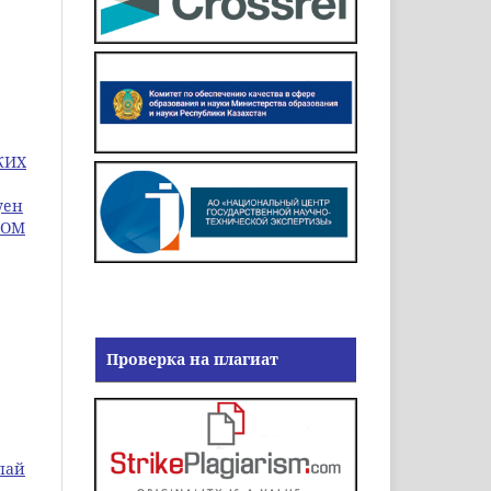
КИХ
уен
НОМ
Проверка на плагиат
лай