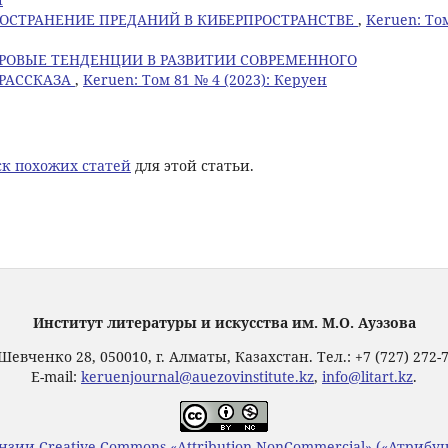
РОСТРАНЕНИЕ ПРЕДАНИЙ В КИБЕРПРОСТРАНСТВЕ
,
Keruen: То
РОВЫЕ ТЕНДЕНЦИИ В РАЗВИТИИ СОВРЕМЕННОГО
 РАССКАЗА
,
Keruen: Том 81 № 4 (2023): Керуен
к похожих статей
для этой статьи.
Институт литературы и искусства им. М.О. Ауэзова
Шевченко 28, 050010, г. Алматы, Казахстан. Тел.: +7 (727) 272-
E-mail:
keruenjournal@auezovinstitute.kz
,
info@litart.kz
.
нзии Creative Commons «Attribution-NonCommercial» («Атриб