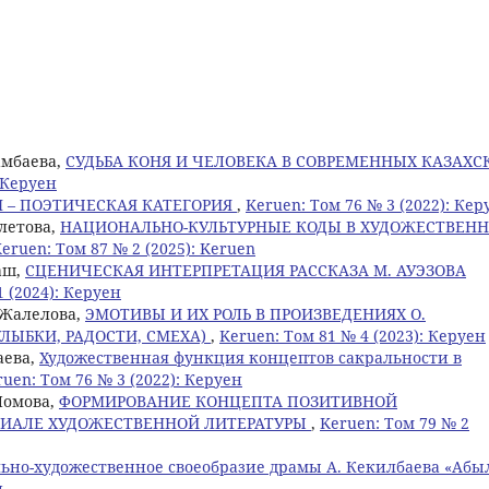
мамбаева,
СУДЬБА КОНЯ И ЧЕЛОВЕКА В СОВРЕМЕННЫХ КАЗАХС
: Керуен
 – ПОЭТИЧЕСКАЯ КАТЕГОРИЯ
,
Keruen: Том 76 № 3 (2022): Кер
улетова,
НАЦИОНАЛЬНО-КУЛЬТУРНЫЕ КОДЫ В ХУДОЖЕСТВЕН
eruen: Том 87 № 2 (2025): Keruen
аш,
СЦЕНИЧЕСКАЯ ИНТЕРПРЕТАЦИЯ РАССКАЗА М. АУЭЗОВА
1 (2024): Керуен
. Жалелова,
ЭМОТИВЫ И ИХ РОЛЬ В ПРОИЗВЕДЕНИЯХ О.
ЛЫБКИ, РАДОСТИ, СМЕХА)
,
Keruen: Том 81 № 4 (2023): Керуен
аева,
Художественная функция концептов сакральности в
ruen: Том 76 № 3 (2022): Керуен
Ломова,
ФОРМИРОВАНИЕ КОНЦЕПТА ПОЗИТИВНОЙ
ИАЛЕ ХУДОЖЕСТВЕННОЙ ЛИТЕРАТУРЫ
,
Keruen: Том 79 № 2
ьно-художественное своеобразие драмы А. Кекилбаева «Абы
н