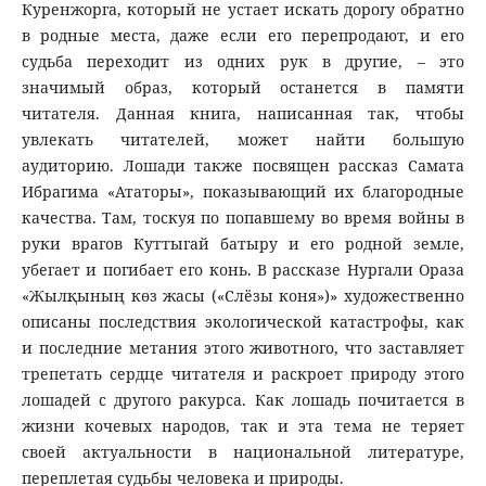
Куренжорга, который не устает искать дорогу обратно
в родные места, даже если его перепродают, и его
судьба переходит из одних рук в другие, – это
значимый образ, который останется в памяти
читателя. Данная книга, написанная так, чтобы
увлекать читателей, может найти большую
аудиторию. Лошади также посвящен рассказ Самата
Ибрагима «Ататоры», показывающий их благородные
качества. Там, тоскуя по попавшему во время войны в
руки врагов Куттыгай батыру и его родной земле,
убегает и погибает его конь. В рассказе Нургали Ораза
«Жылқының көз жасы («Слёзы коня»)» художественно
описаны последствия экологической катастрофы, как
и последние метания этого животного, что заставляет
трепетать сердце читателя и раскроет природу этого
лошадей с другого ракурса. Как лошадь почитается в
жизни кочевых народов, так и эта тема не теряет
своей актуальности в национальной литературе,
переплетая судьбы человека и природы.