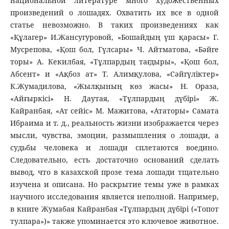
национальной литературе много художественных
произведений о лошадях. Охватить их все в одной
статье невозможно. В таких произведениях как
«Құлагер» И.Жансугуровой, «Бошайдың үш қарасы» Г.
Мусрепова, «Қош бол, Гүлсары» Ч. Айтматова, «Бәйге
торы» А. Кекилбая, «Тұлпардың тағдыры», «Қош бол,
Абсент» и «Ақбоз ат» Т. Алимқулова, «Сәйгүліктер»
К.Жумадилова, «Жылқының көз жасы» Н. Ораза,
«Айғыркісі» Н. Даутая, «Тұлпардың дүбірі» Ж.
Кайранбая, «Ат сейіс» М. Мажитова, «Ататоры» Самата
Ибраима и т. д., реальность жизни изображается через
мысли, чувства, эмоции, размышления о лошади, а
судьбы человека и лошади сплетаются воедино.
Следовательно, есть достаточно оснований сделать
вывод, что в казахской прозе тема лошади тщательно
изучена и описана. Но раскрытие темы уже в рамках
научного исследования является неполной. Например,
в книге Жумабая Кайранбая «Тұлпардың дүбірі («Топот
тулпара»)» также упоминается это ключевое животное.