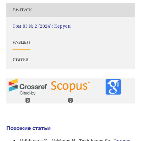
ВЫПУСК
Том 83 № 2 (2024): Керуен
РАЗДЕЛ
Статьи
0
0
Похожие статьи
Abildayeva K., Abisheva N., Tazhibaeva Sh.,
Эрнест