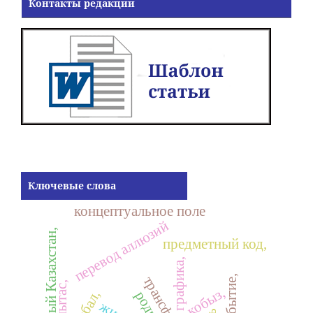
Контакты редакции
Ключевые слова
концептуальное поле
перевод аллюзий
Восточный Казахстан,
предметный код,
графика,
инобытие,
кулпытас,
кобыз,
балбал,