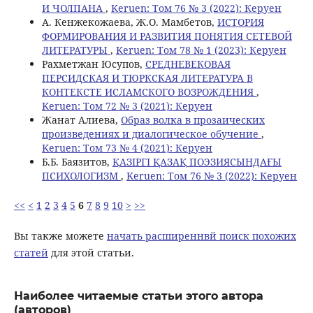
И ЧОЛПАНА
,
Keruen: Том 76 № 3 (2022): Керуен
А. Кенжекожаева, Ж.О. Мамбетов,
ИСТОРИЯ
ФОРМИРОВАНИЯ И РАЗВИТИЯ ПОНЯТИЯ СЕТЕВОЙ
ЛИТЕРАТУРЫ
,
Keruen: Том 78 № 1 (2023): Керуен
Рахметжан Юсупов,
СРЕДНЕВЕКОВАЯ
ПЕРСИДСКАЯ И ТЮРКСКАЯ ЛИТЕРАТУРА В
КОНТЕКСТЕ ИСЛАМСКОГО ВОЗРОЖДЕНИЯ
,
Keruen: Том 72 № 3 (2021): Керуен
Жанат Алиева,
Образ волка в прозаических
произведениях и диалогическое обучение
,
Keruen: Том 73 № 4 (2021): Керуен
Б.Б. Баязитов,
ҚАЗІРГІ ҚАЗАҚ ПОЭЗИЯСЫНДАҒЫ
ПСИХОЛОГИЗМ
,
Keruen: Том 76 № 3 (2022): Керуен
<<
<
1
2
3
4
5
6
7
8
9
10
>
>>
Вы также можете
начать расширеннвй поиск похожих
статей
для этой статьи.
Наиболее читаемые статьи этого автора
(авторов)