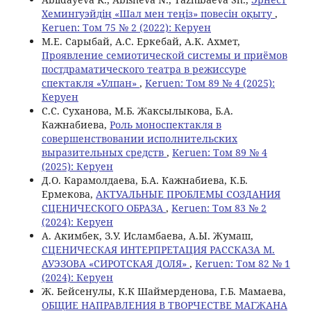
Хемингуэйдің «Шал мен теңіз» повесін оқыту
,
Keruen: Том 75 № 2 (2022): Керуен
М.Е. Сарыбай, А.С. Еркебай, А.К. Ахмет,
Проявление семиотической системы и приёмов
постдраматического театра в режиссуре
спектакля «Улпан»
,
Keruen: Том 89 № 4 (2025):
Керуен
С.С. Суханова, М.Б. Жаксылыкова, Б.А.
Кажнабиева,
Роль моноспектакля в
совершенствовании исполнительских
выразительных средств
,
Keruen: Том 89 № 4
(2025): Керуен
Д.О. Карамолдаева, Б.А. Кажнабиева, К.Б.
Ермекова,
АКТУАЛЬНЫЕ ПРОБЛЕМЫ СОЗДАНИЯ
СЦЕНИЧЕСКОГО ОБРАЗА
,
Keruen: Том 83 № 2
(2024): Керуен
А. Акимбек, З.У. Исламбаева, А.Ы. Жумаш,
СЦЕНИЧЕСКАЯ ИНТЕРПРЕТАЦИЯ РАССКАЗА М.
АУЭЗОВА «СИРОТСКАЯ ДОЛЯ»
,
Keruen: Том 82 № 1
(2024): Керуен
Ж. Бейсенулы, К.К Шаймерденова, Г.Б. Мамаева,
ОБЩИЕ НАПРАВЛЕНИЯ В ТВОРЧЕСТВЕ МАГЖАНА