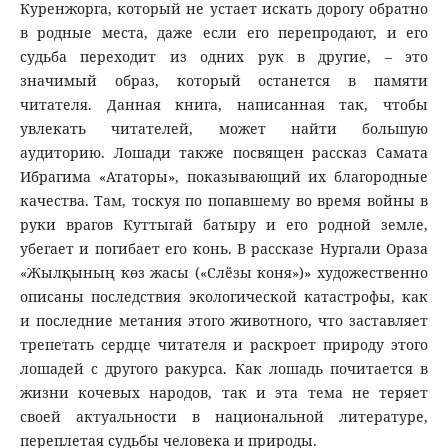
Куренжорга, который не устает искать дорогу обратно
в родные места, даже если его перепродают, и его
судьба переходит из одних рук в другие, – это
значимый образ, который останется в памяти
читателя. Данная книга, написанная так, чтобы
увлекать читателей, может найти большую
аудиторию. Лошади также посвящен рассказ Самата
Ибрагима «Ататоры», показывающий их благородные
качества. Там, тоскуя по попавшему во время войны в
руки врагов Куттыгай батыру и его родной земле,
убегает и погибает его конь. В рассказе Нургали Ораза
«Жылқының көз жасы («Слёзы коня»)» художественно
описаны последствия экологической катастрофы, как
и последние метания этого животного, что заставляет
трепетать сердце читателя и раскроет природу этого
лошадей с другого ракурса. Как лошадь почитается в
жизни кочевых народов, так и эта тема не теряет
своей актуальности в национальной литературе,
переплетая судьбы человека и природы.