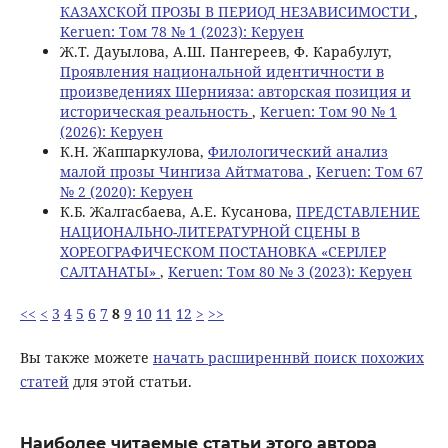
КАЗАХСКОЙ ПРОЗЫ В ПЕРИОД НЕЗАВИСИМОСТИ
,
Keruen: Том 78 № 1 (2023): Керуен
Ж.Т. Дауылова, А.Ш. Пангереев, Ф. Карабулут,
Проявления национальной идентичности в
произведениях Шернияза: авторская позиция и
историческая реальность
,
Keruen: Том 90 № 1
(2026): Керуен
К.Н. Жаппаркулова,
Филологический анализ
малой прозы Чингиза Айтматова
,
Keruen: Том 67
№ 2 (2020): Керуен
К.Б. Жалгасбаева, А.Е. Кусанова,
ПРЕДСТАВЛЕНИЕ
НАЦИОНАЛЬНО-ЛИТЕРАТУРНОЙ СЦЕНЫ В
ХОРЕОГРАФИЧЕСКОМ ПОСТАНОВКА «СЕРІЛЕР
САЛТАНАТЫ»
,
Keruen: Том 80 № 3 (2023): Керуен
<<
<
3
4
5
6
7
8
9
10
11
12
>
>>
Вы также можете
начать расширеннвй поиск похожих
статей
для этой статьи.
Наиболее читаемые статьи этого автора