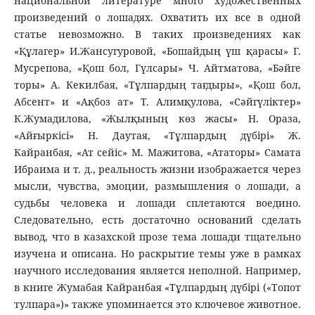
национальной литературе много художественных
произведений о лошадях. Охватить их все в одной
статье невозможно. В таких произведениях как
«Құлагер» И.Жансугуровой, «Бошайдың үш қарасы» Г.
Мусрепова, «Қош бол, Гүлсары» Ч. Айтматова, «Бәйге
торы» А. Кекилбая, «Тұлпардың тағдыры», «Қош бол,
Абсент» и «Ақбоз ат» Т. Алимқулова, «Сәйгүліктер»
К.Жумадилова, «Жылқының көз жасы» Н. Ораза,
«Айғыркісі» Н. Даутая, «Тұлпардың дүбірі» Ж.
Кайранбая, «Ат сейіс» М. Мажитова, «Ататоры» Самата
Ибраима и т. д., реальность жизни изображается через
мысли, чувства, эмоции, размышления о лошади, а
судьбы человека и лошади сплетаются воедино.
Следовательно, есть достаточно оснований сделать
вывод, что в казахской прозе тема лошади тщательно
изучена и описана. Но раскрытие темы уже в рамках
научного исследования является неполной. Например,
в книге Жумабая Кайранбая «Тұлпардың дүбірі («Топот
тулпара»)» также упоминается это ключевое животное.