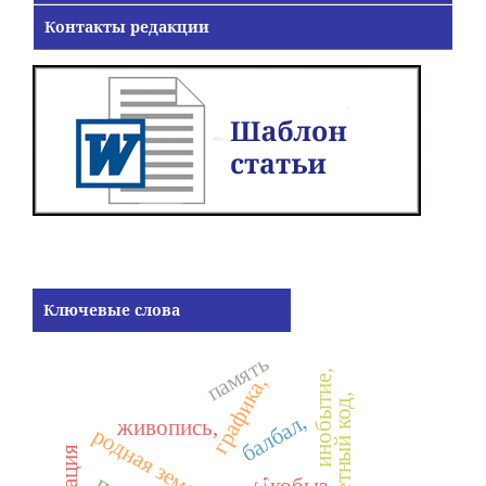
Контакты редакции
Ключевые слова
память
инобытие,
графика,
предметный код,
балбал,
живопись,
родная земля
кобыз,