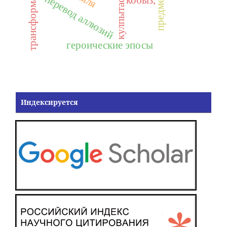
трансформация
перевод аллюзий
кулпытас,
героические эпосы
Индексируется