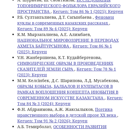
ТОПОНИМИЧЕСКОГО ФОЛЬКЛОРА ЕВРАЗИЙСКОГО
ПРОСТРАНСТВА
,
Keruen: Том 86 № 1 (2025): Керуен
Р.Б. Султангалиева, Д.Т. Сагынбаева ,
Феномен
куклы в современных казахских рассказах
,
Keruen: Том 89 № 4 (2025): Керуен
K.M. Мырзагалиева, А.Е. Алимбаев,
НАЦИОНАЛЬНОЕ МИРОВОЗЗРЕНИЕ В ПЕРЕВОДАХ
АХМЕТА БАЙТУРСЫНОВА
,
Keruen: Том 86 № 1
(2025): Керуен
У.Н. Жанбершиева, К.Т. Кудайбергенова,
СИМВОЛИЧЕСКИЕ ОБРАЗЫ В ПРОИЗВЕДЕНИЯХ
СКАЗИТЕЛЕЙ ЗЕМЛИ СЫРА
,
Keruen: Том 78 № 1
(2023): Керуен
М.М. Келсінбек, Д.С. Шарипова, Л.Д. Мусабекова,
ОБРАЗЫ КОБЫЗА, БАЛБАЛОВ И КУЛПЫТАСОВ В
РАМКАХ ВОПЛОЩЕНИЯ КОНЦЕПТА ИНОБЫТИЯ В
СОВРЕМЕННОМ ИСКУССТВЕ КАЗАХСТАНА
,
Keruen:
Том 84 № 3 (2024): Керуен
Ф.Н. Абдраимова, А.Ж. Жаксылыков,
Поэтика
нравственного выбора в детской прозе ХХ века
,
Keruen: Том 91 № 2 (2026): Керуен
А.Б. Темирболат,
ОСОБЕННОСТИ РАЗВИТИЯ