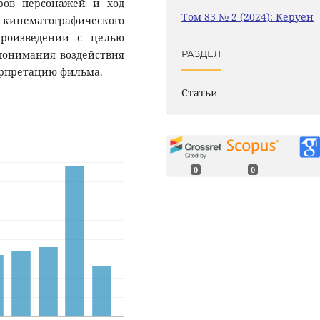
ров персонажей и ход
Том 83 № 2 (2024): Керуен
 кинематографического
роизведении с целью
 понимания воздействия
РАЗДЕЛ
ерпретацию фильма.
Статьи
0
0