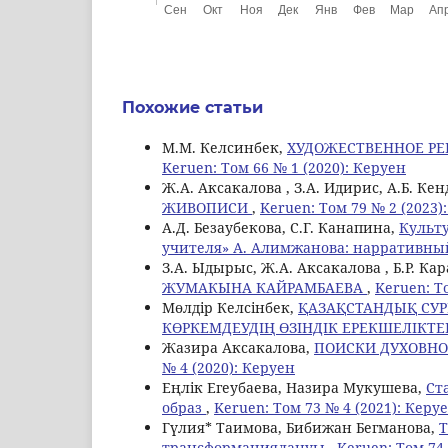
Похожие статьи
М.М. Келсинбек,
ХУДОЖЕСТВЕННОЕ РЕ
Keruen: Том 66 № 1 (2020): Керуен
Ж.А. Аксакалова , З.А. Идирис, А.Б. К
ЖИВОПИСИ
,
Keruen: Том 79 № 2 (2023)
А.Д. Безаубекова, С.Г. Канапина,
Культ
учителя» А. Алимжанова: нарративны
З.А. Ыдырыс, Ж.А. Аксакалова , Б.Р. Ка
ЖУМАКЫНА КАЙРАМБАЕВА
,
Keruen: Т
Мөлдір Келсінбек,
ҚАЗАҚСТАНДЫҚ СУ
КӨРКЕМДЕУДІҢ ӨЗІНДІК ЕРЕКШЕЛІКТЕ
Жазира Аксакалова,
ПОИСКИ ДУХОВНО
№ 4 (2020): Керуен
Еңлік Егеубаева, Назира Мукушева,
Ст
образ
,
Keruen: Том 73 № 4 (2021): Керу
Гүлия* Таимова, Бибижан Бегманова,
Т
трансформациялануы
,
Keruen: Том 74 