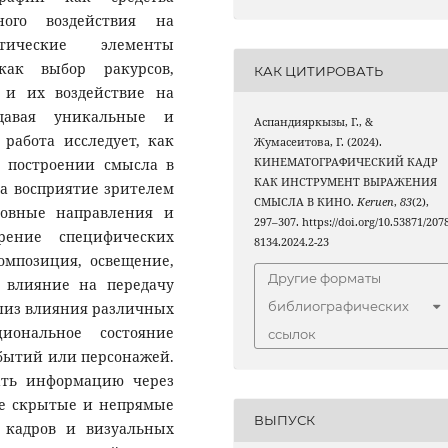
ого воздействия на
тические элементы
 как выбор ракурсов,
КАК ЦИТИРОВАТЬ
 и их воздействие на
здавая уникальные и
Аспандияркызы, Г., &
работа исследует, как
Жумасеитова, Г. (2024).
 построении смысла в
КИНЕМАТОГРАФИЧЕСКИЙ КАДР
КАК ИНСТРУМЕНТ ВЫРАЖЕНИЯ
а восприятие зрителем
СМЫСЛА В КИНО.
Keruen
,
83
(2),
новные направления и
297–307. https://doi.org/10.53871/2078
рение специфических
8134.2024.2-23
омпозиция, освещение,
Другие форматы
 влияние на передачу
библиографических
ализ влияния различных
иональное состояние
ссылок
обытий или персонажей.
вать информацию через
ие скрытые и непрямые
ВЫПУСК
а кадров и визуальных