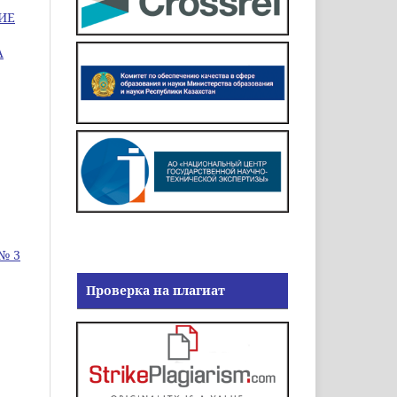
ИЕ
А
 № 3
Проверка на плагиат