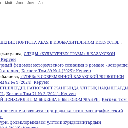
ШЕНИЕ ПОРТРЕТА АБАЯ В ИЗОБРАЗИТЕЛЬНОМ ИСКУССТВЕ
,
енджакулова,
СЛЕДЫ «КУЛЬТУРНЫХ ТРАВМ» В КАЗАХСКОЙ
: Керуен
урный феномен исторического сознания в романе «Возвращ
й анализ
,
Keruen: Том 89 № 4 (2025): Керуен
рабалаева,
«IZDER» В СОВРЕМЕННОЙ КАЗАХСКОЙ ЖИВОПИСИ
ом 82 № 1 (2024): Керуен
РЕТШІЛЕРДІҢ НАТЮРМОРТ ЖАНРЫНДА ҰЛТТЫҚ НАҚЫШТАРД
РІ
,
Keruen: Том 71 № 2 (2021): Керуен
Й ПСИХОЛОГИИ М.БЕКЕЕВА В БЫТОВОМ ЖАНРЕ
,
Keruen: Том 
ановление и развитие природы как кинематографический
ен
үркі фольклорындағы ұлттық құндылықтардың
№ 1 (2022): Керуен