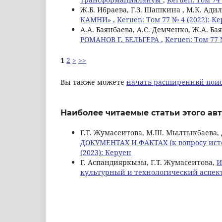
Ж.Б. Ибраева, Г.З. Шашкина , М.К. Ади
КАМНИ»
,
Keruen: Том 77 № 4 (2022): К
А.А. Баянбаева, А.С. Демченко, Ж.А. Ба
РОМАНОВ Г. БЕЛЬГЕРА
,
Keruen: Том 77 
1
2
>
>>
Вы также можете
начать расширеннвй поис
Наиболее читаемые статьи этого авт
Г.Т. Жумасеитова, М.Ш. Мылтыкбаева,
ДОКУМЕНТАХ И ФАКТАХ (к вопросу ист
(2023): Керуен
Г. Аспандияркызы, Г.Т. Жумасеитова,
И
культурный и технологический аспе