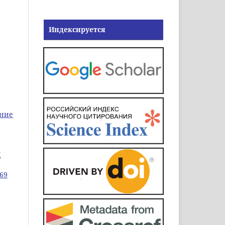
Индексируется
ение
Ы
69