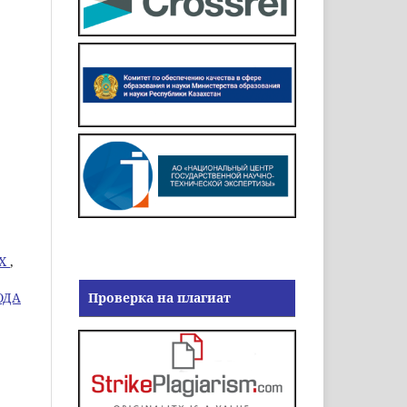
АХ
,
ОДА
Проверка на плагиат