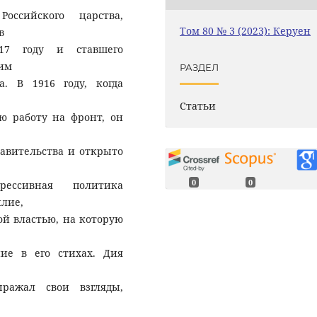
ссийского царства,
Том 80 № 3 (2023): Керуен
в
917 году и ставшего
им
РАЗДЕЛ
а. В 1916 году, когда
Статьи
ю работу на фронт, он
равительства и открыто
0
0
рессивная политика
илие,
ой властью, на которую
ие в его стихах. Дия
ыражал свои взгляды,