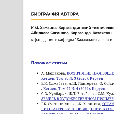
БИОГРАФИЯ АВТОРА
К.М. Хамзина,
Карагандинский техническ
Абилкаса Сагинова, Караганда, Казахстан
к.ф.н., доцент кафедры "Казахского языка и
Похожие статьи
A. Maшакова,
ВОСПРИЯТИЕ ПРОИЗВЕДЕ
Keruen: Том 80 № 3 (2023): Керуен
Б.К. Олжабаев, А.Ш. Пангереев, О. Сой
,
Keruen: Том 77 № 4 (2022): Керуен
С.О. Кулбарак, Ж.Т. Ботабаева, С.М. Ку
ЗЕМЕЛЬ В ХУДОЖЕСТВЕННОМ ПРОИЗВ
Р.Б. Султангалиева, Ж. Харисова,
ОТРА
ЛИТЕРАТУРНОМ ПРОИЗВЕДЕНИИ В СОО
Keruen: Том 76 № 3 (2022): Керуен