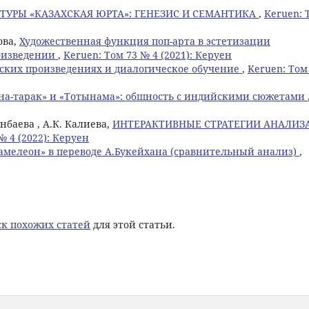
ТУРЫ «КАЗАХСКАЯ ЮРТА»: ГЕНЕЗИС И СЕМАНТИКА
,
Keruen: 
ова,
Художественная функция поп-арта в эстетизации
оизведении
,
Keruen: Том 73 № 4 (2021): Керуен
еских произведениях и диалогическое обучение
,
Keruen: Том
йна-тарак» и «Тотынама»: общность с индийскими сюжетами
янбаева , А.К. Калиева,
ИНТЕРАКТИВНЫЕ СТРАТЕГИИ АНАЛИЗ
№ 4 (2022): Керуен
Хамелеон» в переводе А.Букейхана (сравнительный анализ)
,
к похожих статей
для этой статьи.