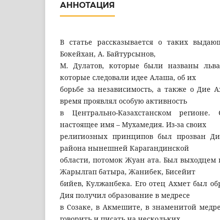
АННОТАЦИЯ
В статье рассказывается о таких выдаю
Бокейхан, А. Байтурсынов,
М. Дулатов, которые были названы льва
которые следовали идее Алаша, об их
борьбе за независимость, а также о Дие 
время проявлял особую активность
в Центрально-Казахстанском регионе.
настоящее имя – Мухамедия. Из-за своих
религиозных принципов был прозван Ди
района нынешней Карагандинской
области, потомок Жуан ата. Был выходцем
Жарылгап батыра, Жанибек, Бисейит
бийев, Кулжанбека. Его отец Ахмет был о
Дия получил образование в медресе
в Созаке, в Акмешите, в знаменитой медре
говорить и писать на нескольких