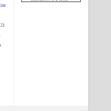
Том
 73
,
А