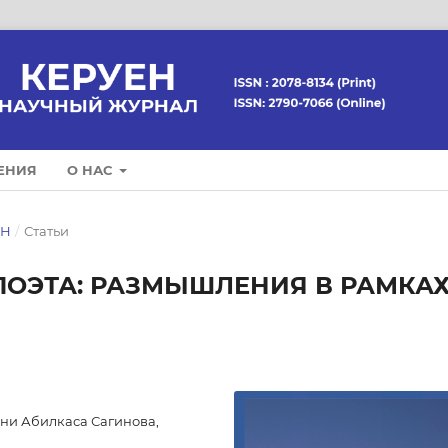
ЕНИЯ
О НАС
ЕН
/
Статьи
ПОЭТА: РАЗМЫШЛЕНИЯ В РАМКА
ни Абилкаса Сагинова,