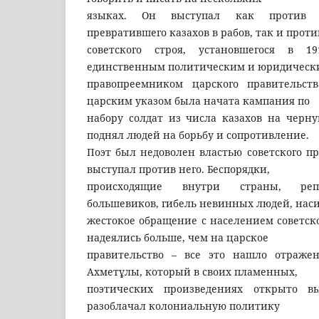
языках. Он выступал как против Ро
превратившего казахов в рабов, так и проти
советского строя, установшегося в 1
единственным политическим и юридическ
правопреемником царского правительств
царским указом была начата кампания по
набору солдат из числа казахов на черну
поднял людей на борьбу и сопротивление.
Поэт был недоволен властью советского п
выступал против него. Беспорядки,
происходящие внутри страны, реп
большевиков, гибель невинных людей, нас
жестокое обращение с населением советск
надеялись больше, чем на царское
правительство – все это нашло отражен
Ахметұлы, который в своих пламенных,
поэтических произведениях открыто в
разоблачал колониальную политику