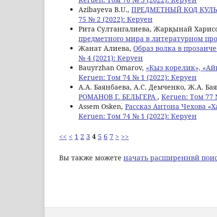
Azibayeva B.U.,
ПРЕДМЕТНЫЙ КОД КУЛЬ
75 № 2 (2022): Керуен
Рита Султангалиева, Жарқынай Харис
предметного мира в литературном пр
Жанат Алиева,
Образ волка в прозаич
№ 4 (2021): Керуен
Bauyrzhan Omarov,
«Кыз корелик», «А
Keruen: Том 74 № 1 (2022): Керуен
А.А. Баянбаева, А.С. Демченко, Ж.А. Ба
РОМАНОВ Г. БЕЛЬГЕРА
,
Keruen: Том 77 
Assem Osken,
Рассказ Антона Чехова «
Keruen: Том 74 № 1 (2022): Керуен
<<
<
1
2
3
4
5
6
7
>
>>
Вы также можете
начать расширеннвй поис