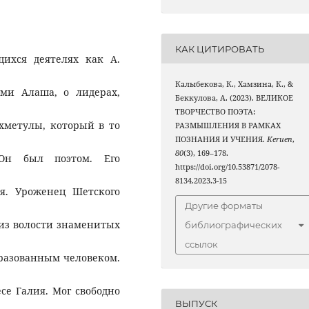
КАК ЦИТИРОВАТЬ
щихся деятелях как А.
Калыбекова, К., Хамзина, К., &
ми Алаша, о лидерах,
Беккулова, А. (2023). ВЕЛИКОЕ
ТВОРЧЕСТВО ПОЭТА:
Ахметулы, который в то
РАЗМЫШЛЕНИЯ В РАМКАХ
ПОЗНАНИЯ И УЧЕНИЯ.
Keruen
,
80
(3), 169–178.
 Он был поэтом. Его
https://doi.org/10.53871/2078-
8134.2023.3-15
я. Уроженец Шетского
Другие форматы
 из волости знаменитых
библиографических
ссылок
бразованным человеком.
се Галия. Мог свободно
ВЫПУСК