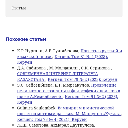
Статьи
Похожие статьи
K.Р. Нургали, А.Р. Тулгабекова,
Повесть в русской и
казахской прозе
,
Keruen: Том 81 № 4 (2023):
Керуен
Д.А. Сабирова , М. Молдагали , С.К. Серикова ,
СОВРЕМЕННАЯ ИНТЕРНЕТ ЛИТЕРАТУРА
КАЗАХСТАНА
,
Keruen: Том 79 № 2 (2023): Керуен
Э.С. Сейсенбиева, Б.Т. Мырзакулов,
Проявление
религиозного сознания и философских поисков в
прозе А.Кемелбаевой
,
Keruen: Том 91 № 2 (2026):
Керуен
Gulmira Saulembek,
Вампиризм в мистической
прозе: по мотивам рассказа М. Магауина «Кукла»
,
Keruen: Том 73 № 4 (2021): Керуен
Ж.Ш. Саметова, Акмарал Дауткулова,