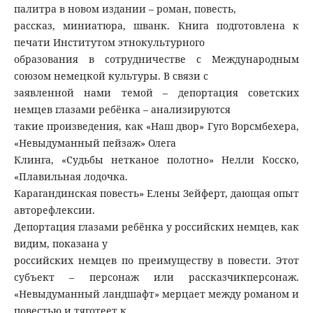
палитра в новом издании – роман, повесть,
рассказ, миниатюра, шванк. Книга подготовлена к
печати Институтом этнокультурного
образования в сотрудничестве с Международным
союзом немецкой культуры. В связи с
заявленной нами темой – депортация советских
немцев глазами ребёнка – анализируются
такие произведения, как «Наш двор» Гуго Ворсмбехера,
«Невыдуманный пейзаж» Олега
Клинга, «Судьбы нетканое полотно» Нелли Косско,
«Плавильная лодочка.
Карагандинская повесть» Елены Зейферт, дающая опыт
авторефлексии.
Депортация глазами ребёнка у российских немцев, как
видим, показана у
российских немцев по преимуществу в повести. Этот
субъект – персонаж или рассказчикперсонаж.
«Невыдуманный ландшафт» мерцает между романом и
повестью и тяготеет к