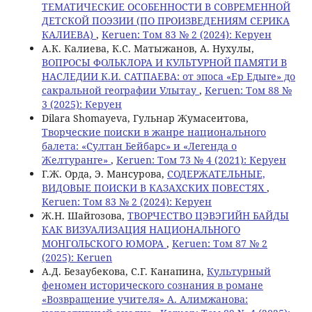
ТЕМАТИЧЕСКИЕ ОСОБЕННОСТИ В СОВРЕМЕННОЙ
ДЕТСКОЙ ПОЭЗИИ (ПО ПРОИЗВЕДЕНИЯМ СЕРИКА
КАЛИЕВА)
,
Keruen: Том 83 № 2 (2024): Керуен
А.К. Калиева, К.С. Матыжанов, А. Нухулы,
ВОПРОСЫ ФОЛЬКЛОРА И КУЛЬТУРНОЙ ПАМЯТИ В
НАСЛЕДИИ К.И. САТПАЕВА: от эпоса «Ер Едыге» до
сакральной географии Улытау
,
Keruen: Том 88 №
3 (2025): Керуен
Dilara Shomayeva, Гульнар Жумасеитова,
Творческие поиски в жанре национального
балета: «Султан Бейбарс» и «Легенда о
Желтуранге»
,
Keruen: Том 73 № 4 (2021): Керуен
Г.Ж. Орда, Э. Мансурова,
СОДЕРЖАТЕЛЬНЫЕ,
ВИДОВЫЕ ПОИСКИ В КАЗАХСКИХ ПОВЕСТЯХ
,
Keruen: Том 83 № 2 (2024): Керуен
Ж.Н. Шайгозова,
ТВОРЧЕСТВО ЦЭВЭГИЙН БАЙДЫ
КАК ВИЗУАЛИЗАЦИЯ НАЦИОНАЛЬНОГО
МОНГОЛЬСКОГО ЮМОРА
,
Keruen: Том 87 № 2
(2025): Keruen
А.Д. Безаубекова, С.Г. Канапина,
Культурный
феномен исторического сознания в романе
«Возвращение учителя» А. Алимжанова: