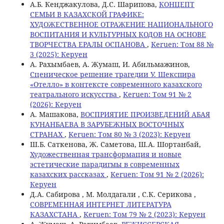
А.Б. Кенджакулова, Д.С. Шарипова,
КОНЦЕПТ
СЕМЬИ В КАЗАХСКОЙ ГРАФИКЕ:
ХУДОЖЕСТВЕННОЕ ОТРАЖЕНИЕ НАЦИОНАЛЬНОГО
ВОСПИТАНИЯ И КУЛЬТУРНЫХ КОДОВ НА ОСНОВЕ
ТВОРЧЕСТВА ЕРАЛЫ ОСПАНОВА
,
Keruen: Том 88 №
3 (2025): Керуен
А. Рахымбаев, А. Жумаш, И. Абильмажинов,
Сценическое решение трагедии У. Шекспира
«Отелло» в контексте современного казахского
театрального искусства
,
Keruen: Том 91 № 2
(2026): Керуен
A. Maшакова,
ВОСПРИЯТИЕ ПРОИЗВЕДЕНИЙ АБАЯ
КУНАНБАЕВА В ЗАРУБЕЖНЫХ ВОСТОЧНЫХ
СТРАНАХ
,
Keruen: Том 80 № 3 (2023): Керуен
Ш.Б. Саткенова, Ж. Саметова, Ш.А. Шортанбай,
Художественная трансформация и новые
эстетические парадигмы в современных
казахских рассказах
,
Keruen: Том 91 № 2 (2026):
Керуен
Д.А. Сабирова , М. Молдагали , С.К. Серикова ,
СОВРЕМЕННАЯ ИНТЕРНЕТ ЛИТЕРАТУРА
КАЗАХСТАНА
,
Keruen: Том 79 № 2 (2023): Керуен