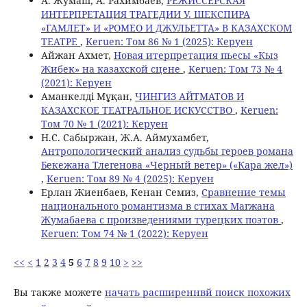
А. Жумаш, А. Рахимбаев,
РЕЖИССЕРСКАЯ
ИНТЕРПРЕТАЦИЯ ТРАГЕДИИ У. ШЕКСПИРА
«ГАМЛЕТ» И «РОМЕО И ДЖУЛЬЕТТА» В КАЗАХСКОМ
ТЕАТРЕ
,
Keruen: Том 86 № 1 (2025): Керуен
Айжан Ахмет,
Новая итерпретация пьесы «Кыз
Жибек» на казахской сцене
,
Keruen: Том 73 № 4
(2021): Керуен
Аманкелді Мұқан,
ЧИНГИЗ АЙТМАТОВ И
КАЗАХСКОЕ ТЕАТРАЛЬНОЕ ИСКУССТВО
,
Keruen:
Том 70 № 1 (2021): Керуен
Н.С. Сабыржан, Ж.А. Аймухамбет,
Антропологический анализ судьбы героев романа
Бекежана Тлегенова «Черный ветер» («Кара жел»)
,
Keruen: Том 89 № 4 (2025): Керуен
Ерлан Жиенбаев, Кенан Семиз,
Сравнение темы
национального романтизма в стихах Магжана
Жумабаева с произведениями турецких поэтов
,
Keruen: Том 74 № 1 (2022): Керуен
<<
<
1
2
3
4
5
6
7
8
9
10
>
>>
Вы также можете
начать расширеннвй поиск похожих