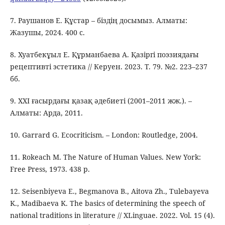
7. Раушанов Е. Құстар – біздің досымыз. Алматы:
Жазушы, 2024. 400 с.
8. Хуатбекұыл Е. Құрманбаева А. Қазіргі поэзиядағы
рецептивті эстетика // Керуен. 2023. Т. 79. №2. 223–237
бб.
9. ХХІ ғасырдағы қазақ әдебиеті (2001–2011 жж.). –
Алматы: Арда, 2011.
10. Garrard G. Ecocriticism. – London: Routledge, 2004.
11. Rokeach M. The Nature of Human Values. New York:
Free Press, 1973. 438 p.
12. Seisenbiyeva E., Begmanova B., Aitova Zh., Tulebayeva
K., Madibaeva K. The basics of determining the speech of
national traditions in literature // XLinguae. 2022. Vol. 15 (4).