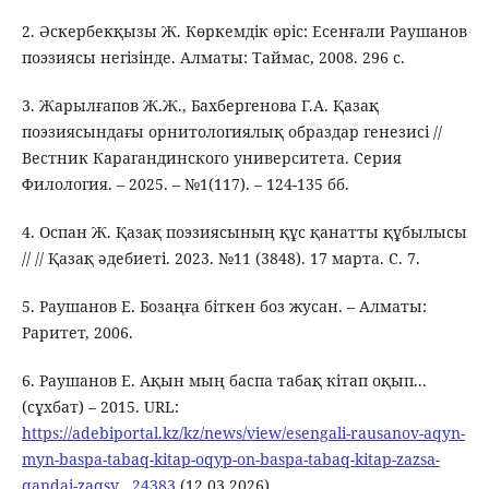
2. Әскербекқызы Ж. Көркемдік өріс: Есенғали Раушанов
поэзиясы негізінде. Алматы: Таймас, 2008. 296 с.
3. Жарылғапов Ж.Ж., Бахбергенова Г.А. Қазақ
поэзиясындағы орнитологиялық образдар генезисі //
Вестник Карагандинского университета. Серия
Филология. – 2025. – №1(117). – 124-135 бб.
4. Оспан Ж. Қазақ поэзиясының құс қанатты құбылысы
// // Қазақ әдебиеті. 2023. №11 (3848). 17 марта. С. 7.
5. Раушанов Е. Бозаңға біткен боз жусан. – Алматы:
Раритет, 2006.
6. Раушанов Е. Ақын мың баспа табақ кітап оқып...
(сұхбат) – 2015. URL:
https://adebiportal.kz/kz/news/view/esengali-rausanov-aqyn-
myn-baspa-tabaq-kitap-oqyp-on-baspa-tabaq-kitap-zazsa-
qandai-zaqsy__24383
(12.03.2026).