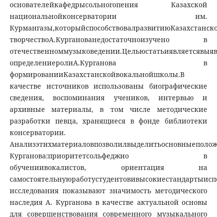
основателейкафедрысольногопения Казахской
национальнойконсерватории им.
Курмангазы,которыйспособствовалразвитиюКазахстанск
творчествоА.Курганованедостаточноизучено в
отечественноммузыковедении.Цельюстатьиявляетсявыяв
определениеролиА.Курганова в
формированииКазахстанскойвокальнойшколы.В
качестве источников использованы биографические
сведения, воспоминания учеников, интервью и
архивные материалы, в том числе методические
разработки певца, хранящиеся в фонде библиотеки
консерватории.
Анализэтихматериаловпозволилвыделитьосновныеполож
Курганова:приоритетсольфеджио в
обучениивокалистов, ориентация на
самостоятельнуюработустудентовивысокиестандартыисп
исследования показывают значимость методического
наследия А. Курганова в качестве актуальной основы
для совершенствования современного музыкального