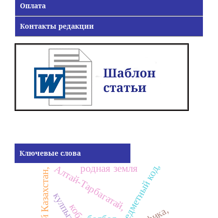
Оплата
Контакты редакции
Ключевые слова
предметный код,
родная земля
Алтай-Тарбагатай,
Восточный Казахстан,
кулпытас,
кобыз,