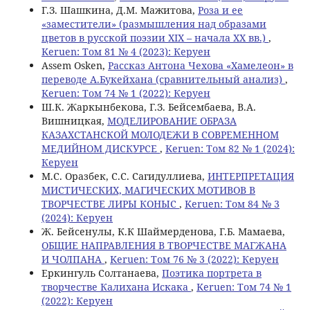
Г.З. Шашкина, Д.М. Мажитова,
Роза и ее
«заместители» (размышления над образами
цветов в русской поэзии XIX – начала ХХ вв.)
,
Keruen: Том 81 № 4 (2023): Керуен
Assem Osken,
Рассказ Антона Чехова «Хамелеон» в
переводе А.Букейхана (сравнительный анализ)
,
Keruen: Том 74 № 1 (2022): Керуен
Ш.К. Жаркынбекова, Г.З. Бейсембаева, В.А.
Вишницкая,
МОДЕЛИРОВАНИЕ ОБРАЗА
КАЗАХСТАНСКОЙ МОЛОДЕЖИ В СОВРЕМЕННОМ
МЕДИЙНОМ ДИСКУРСЕ
,
Keruen: Том 82 № 1 (2024):
Керуен
М.С. Оразбек, С.C. Сагидуллиева,
ИНТЕРПРЕТАЦИЯ
МИСТИЧЕСКИХ, МАГИЧЕСКИХ МОТИВОВ В
ТВОРЧЕСТВЕ ЛИРЫ КОНЫС
,
Keruen: Том 84 № 3
(2024): Керуен
Ж. Бейсенулы, К.К Шаймерденова, Г.Б. Мамаева,
ОБЩИЕ НАПРАВЛЕНИЯ В ТВОРЧЕСТВЕ МАГЖАНА
И ЧОЛПАНА
,
Keruen: Том 76 № 3 (2022): Керуен
Еркингуль Солтанаева,
Поэтика портрета в
творчестве Калихана Искака
,
Keruen: Том 74 № 1
(2022): Керуен