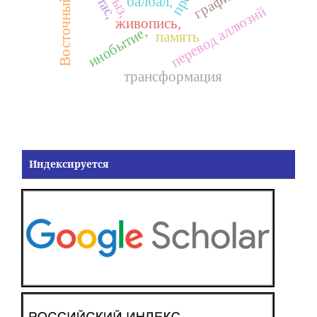
графика,
балбал,
перевод аллюзий
живопись,
инобытие,
память
трансформация
Индексируется