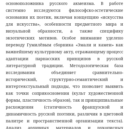
основоположника русского акмеизма. В работе
системно исследуются философско-эстетические
основания их поэтик, включая концепцию «искусства
для искусства», особенности предметного мира и
визуальной образности, а также специфику
экзотических мотивов. Особое внимание уделено
переводу Гумилёвым сборника «Эмали и камеи» как
важнейшему культурному акту, отражающему процесс
адаптации парнасских принципов в русской
литературной традиции. Методологическая база
исследования объединяет сравнительно-
исторический, структурно-семантический и
интертекстуальный подходы, что позволяет выявить
как точки соприкосновения (культ художественной
формы, пластичность образов), так и принципиальные
расхождения (статичность французской и
динамичность русской поэтики, различия в цветовой
палитре и пространственной организации текста).
Анализ архивных материалов и рукописных