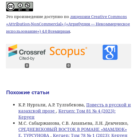
Это произведение доступно по
лицензии Creative Commons
«Attribution-NonCommercial» («Атрибуция — Некоммерческое
использование») 4.0 Всемирная
.
0
0
Похожие статьи
K.Р. Нургали, А.Р. Тулгабекова,
Повесть в русской и
казахской прозе
,
Keruen: Том 81 № 4 (2023):
Керуен
M.С. Сабыржанова, С.В. Ананьева, Л.Н. Демченко,
СРЕДНЕВЕКОВЫЙ ВОСТОК В РОМАНЕ «МАМЛЮК»
Е. ТУРСУНОВА
,
Keruen: Том 78 № 1 (2023): Керуен