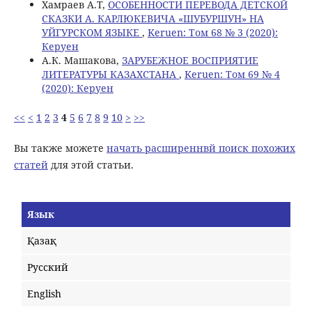
Хамраев А.Т,
ОСОБЕННОСТИ ПЕРЕВОДА ДЕТСКОЙ
СКАЗКИ А. КАРЛЮКЕВИЧА «ШУБУРШУН» НА
УЙГУРСКОМ ЯЗЫКЕ
,
Keruen: Том 68 № 3 (2020):
Керуен
А.К. Машакова,
ЗАРУБЕЖНОЕ ВОСПРИЯТИЕ
ЛИТЕРАТУРЫ КАЗАХСТАНА
,
Keruen: Том 69 № 4
(2020): Керуен
<<
<
1
2
3
4
5
6
7
8
9
10
>
>>
Вы также можете
начать расширеннвй поиск похожих
статей
для этой статьи.
Язык
Қазақ
Русский
English