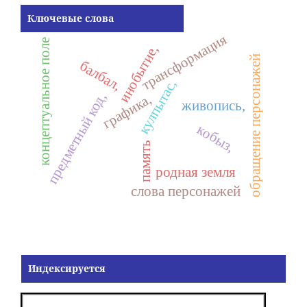
Ключевые слова
трансформация
концептуальное поле
инобытие,
обращение персонажей
балбал,
кулпытас,
предметный код,
графика,
живопись,
кобыз,
память
родная земля
слова персонажей
Индексируется