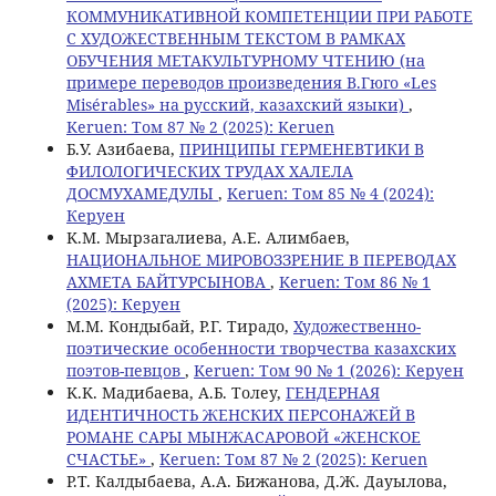
КОММУНИКАТИВНОЙ КОМПЕТЕНЦИИ ПРИ РАБОТЕ
С ХУДОЖЕСТВЕННЫМ ТЕКСТОМ В РАМКАХ
ОБУЧЕНИЯ МЕТАКУЛЬТУРНОМУ ЧТЕНИЮ (на
примере переводов произведения В.Гюго «Les
Misérables» на русский, казахский языки)
,
Keruen: Том 87 № 2 (2025): Keruen
Б.У. Азибаева,
ПРИНЦИПЫ ГЕРМЕНЕВТИКИ В
ФИЛОЛОГИЧЕСКИХ ТРУДАХ ХАЛЕЛА
ДОСМУХАМЕДУЛЫ
,
Keruen: Том 85 № 4 (2024):
Керуен
K.M. Мырзагалиева, А.Е. Алимбаев,
НАЦИОНАЛЬНОЕ МИРОВОЗЗРЕНИЕ В ПЕРЕВОДАХ
АХМЕТА БАЙТУРСЫНОВА
,
Keruen: Том 86 № 1
(2025): Керуен
М.М. Кондыбай, Р.Г. Тирадо,
Художественно-
поэтические особенности творчества казахских
поэтов-певцов
,
Keruen: Том 90 № 1 (2026): Керуен
K.K. Мадибаева, А.Б. Тoлеу,
ГЕНДЕРНАЯ
ИДЕНТИЧНОСТЬ ЖЕНСКИХ ПЕРСОНАЖЕЙ В
РОМАНЕ САРЫ МЫНЖАСАРОВОЙ «ЖЕНСКОЕ
СЧАСТЬЕ»
,
Keruen: Том 87 № 2 (2025): Keruen
Р.Т. Калдыбаева, A.A. Бижанова, Д.Ж. Дауылова,