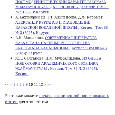
ПОСТМОДЕРНИСТИЧЕСКИЙ ХАРАКТЕР РАССКАЗА
М.МАГАУИНА «КОГДА БЫЛ ИЮЛЬ»
,
Keruen: Том 86
№ 1 (2025): Керуен
А. Бахтияркызы, Г.Т. Альпеисова, Д.Ф. Каромат,
АЛЕКСАНДР КУРГАНОВ И СТАНОВЛЕНИЕ
КАЗАХСКОЙ ВОКАЛЬНОЙ ШКОЛЫ
,
Keruen: Том 88
№ 3 (2025): Керуен
A.К. Машакова,
СОВРЕМЕННАЯ ЛИТЕРАТУРА
КАЗАХСТАНА НА ПРИМЕРЕ ТВОРЧЕСТВА
БАХЫТЖАНА КАНАПЬЯНОВА
,
Keruen: Том 88 № 3
(2025): Керуен
Ж.Т. Салтакова, Н.М. Мурсалимова,
ИЗ ОПЫТА
ПОДГОТОВКИ АКАДЕМИЧЕСКОГО СБОРНИКА
Ж.АЙМАУЫТУЛЫ
,
Keruen: Том 87 № 2 (2025):
Keruen
<<
<
5
6
7
8
9
10
11
12
>
>>
Вы также можете
начать расширеннвй поиск похожих
статей
для этой статьи.