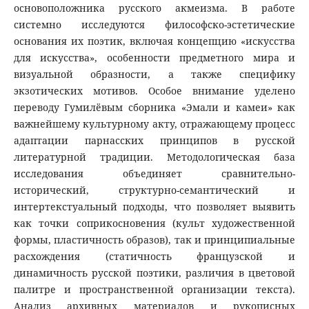
основоположника русского акмеизма. В работе
системно исследуются философско-эстетические
основания их поэтик, включая концепцию «искусства
для искусства», особенности предметного мира и
визуальной образности, а также специфику
экзотических мотивов. Особое внимание уделено
переводу Гумилёвым сборника «Эмали и камеи» как
важнейшему культурному акту, отражающему процесс
адаптации парнасских принципов в русской
литературной традиции. Методологическая база
исследования объединяет сравнительно-
исторический, структурно-семантический и
интертекстуальный подходы, что позволяет выявить
как точки соприкосновения (культ художественной
формы, пластичность образов), так и принципиальные
расхождения (статичность французской и
динамичность русской поэтики, различия в цветовой
палитре и пространственной организации текста).
Анализ архивных материалов и рукописных