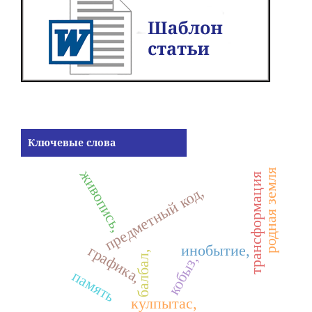
Ключевые слова
живопись,
родная земля
трансформация
предметный код,
инобытие,
графика,
балбал,
кобыз,
память
кулпытас,