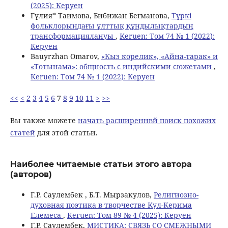
(2025): Керуен
Гүлия* Таимова, Бибижан Бегманова,
Түркі
фольклорындағы ұлттық құндылықтардың
трансформациялануы
,
Keruen: Том 74 № 1 (2022):
Керуен
Bauyrzhan Omarov,
«Кыз корелик», «Айна-тарак» и
«Тотынама»: общность с индийскими сюжетами
,
Keruen: Том 74 № 1 (2022): Керуен
<<
<
2
3
4
5
6
7
8
9
10
11
>
>>
Вы также можете
начать расширеннвй поиск похожих
статей
для этой статьи.
Наиболее читаемые статьи этого автора
(авторов)
Г.Р. Саулембек , Б.Т. Мырзакулов,
Религиозно-
духовная поэтика в творчестве Kул-Kерима
Eлемеса
,
Keruen: Том 89 № 4 (2025): Керуен
Г.Р. Саулембек,
МИСТИКА: СВЯЗЬ СО СМЕЖНЫМИ