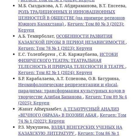
М.Б. Сыздыкова, A.T. Абдираманова, В.Т. Енcеева,
РОЛЬ ТРАДИЦИОННЫХ И ИННОВАЦИОННЫХ
ЦЕННОСТЕЙ В ОБЩЕСТВЕ (на примере регионов
Южного Казахстана)
,
Keruen: Том 80 № 3 (2023):
Керуен
А.Б. Темирболат,
ОСОБЕННОСТИ РАЗВИТИЯ
КАЗАХСКОЙ ПРОЗЫ В ПЕРИОД НЕЗАВИСИМОСТИ
,
Keruen: Том 78 № 1 (2023): Керуен
Е.С. Толепберген , С.К. Каржаубаева,
ИСТОКИ
ФИЗИЧЕСКОГО ТЕАТРА: ТЕАТРАЛЬНАЯ
ТЕЛЕСНОСТЬ И ПРИРОДА ТЕЛЕСНОСТИ В ТЕАТРЕ
,
Keruen: Том 82 № 1 (2024): Керуен
Б.Р. Карабалаева, A.T. Еспенова, O.B. Батурина,
Неомифологические репрезентации и glocal-
парадигма: трансформация культурных кодов в
творчестве Алибая Бапанова
,
Keruen: Том 89 № 4
(2025): Керуен
Жанат Аймұхамбет,
А ТЕЗАУРУСНЫЙ АНАЛИЗ
«ВЕЧНОГО ОБРАЗА» В ПОЭЗИИ АБАЯ
,
Keruen: Том
74 № 1 (2022): Керуен
Р.З. Мукушева,
ВЗЛЯД ВЕНГЕРСКИХ УЧЕНЫХ НА
КАЗАХСКУЮ ЛИТЕРАТУРУ
,
Keruen: Том 86 № 1