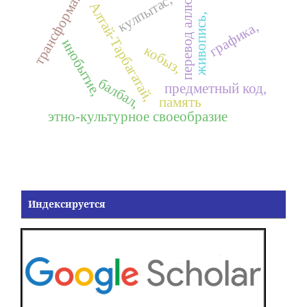
перевод аллюзий
трансформация
кулпытас,
Алтай-Тарбагатай,
живопись,
графика,
инобытие,
кобыз,
балбал,
предметный код,
память
этно-культурное своеобразие
Индексируется