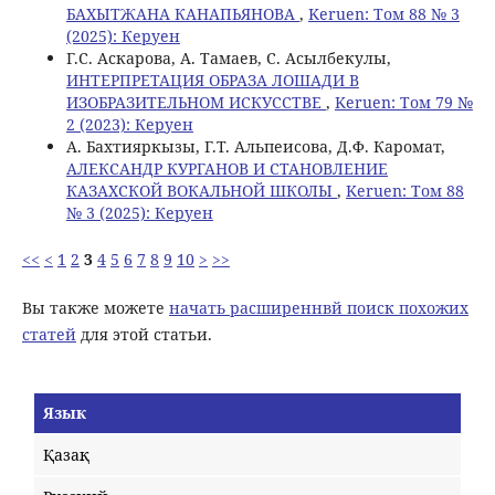
БАХЫТЖАНА КАНАПЬЯНОВА
,
Keruen: Том 88 № 3
(2025): Керуен
Г.С. Аскарова, А. Тамаев, C. Асылбекулы,
ИНТЕРПРЕТАЦИЯ ОБРАЗА ЛОШАДИ В
ИЗОБРАЗИТЕЛЬНОМ ИСКУССТВЕ
,
Keruen: Том 79 №
2 (2023): Керуен
А. Бахтияркызы, Г.Т. Альпеисова, Д.Ф. Каромат,
АЛЕКСАНДР КУРГАНОВ И СТАНОВЛЕНИЕ
КАЗАХСКОЙ ВОКАЛЬНОЙ ШКОЛЫ
,
Keruen: Том 88
№ 3 (2025): Керуен
<<
<
1
2
3
4
5
6
7
8
9
10
>
>>
Вы также можете
начать расширеннвй поиск похожих
статей
для этой статьи.
Язык
Қазақ