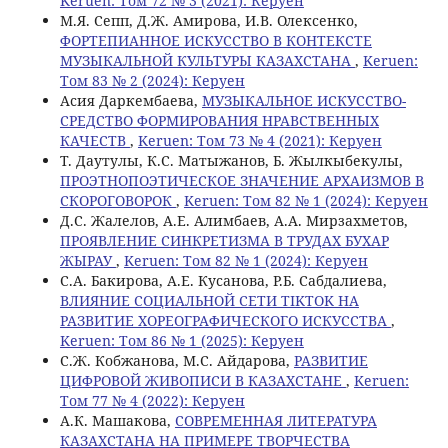
Keruen: Том 72 № 3 (2021): Керуен
M.Я. Сепп, Д.Ж. Амирова, И.В. Олексенко,
ФОРТЕПИАННОЕ ИСКУССТВО В КОНТЕКСТЕ
МУЗЫКАЛЬНОЙ КУЛЬТУРЫ КАЗАХСТАНА
,
Keruen:
Том 83 № 2 (2024): Керуен
Асия Даркембаева,
МУЗЫКАЛЬНОЕ ИСКУССТВО-
СРЕДСТВО ФОРМИРОВАНИЯ НРАВСТВЕННЫХ
КАЧЕСТВ
,
Keruen: Том 73 № 4 (2021): Керуен
Т. Даутулы, К.С. Матыжанов, Б. Жылкыбекулы,
ПРОЭТНОПОЭТИЧЕСКОЕ ЗНАЧЕНИЕ АРХАИЗМОВ В
СКОРОГОВОРОК
,
Keruen: Том 82 № 1 (2024): Керуен
Д.С. Жалелов, А.Е. Алимбаев, А.А. Мирзахметов,
ПРОЯВЛЕНИЕ СИНКРЕТИЗМА В ТРУДАХ БУХАР
ЖЫРАУ
,
Keruen: Том 82 № 1 (2024): Керуен
С.А. Бакирова, А.Е. Кусанова, Р.Б. Сабдалиева,
ВЛИЯНИЕ СОЦИАЛЬНОЙ СЕТИ TIKTOK НА
РАЗВИТИЕ ХОРЕОГРАФИЧЕСКОГО ИСКУССТВА
,
Keruen: Том 86 № 1 (2025): Керуен
C.Ж. Кобжанова, М.С. Айдарова,
РАЗВИТИЕ
ЦИФРОВОЙ ЖИВОПИСИ В КАЗАХСТАНЕ
,
Keruen:
Том 77 № 4 (2022): Керуен
A.К. Машакова,
СОВРЕМЕННАЯ ЛИТЕРАТУРА
КАЗАХСТАНА НА ПРИМЕРЕ ТВОРЧЕСТВА