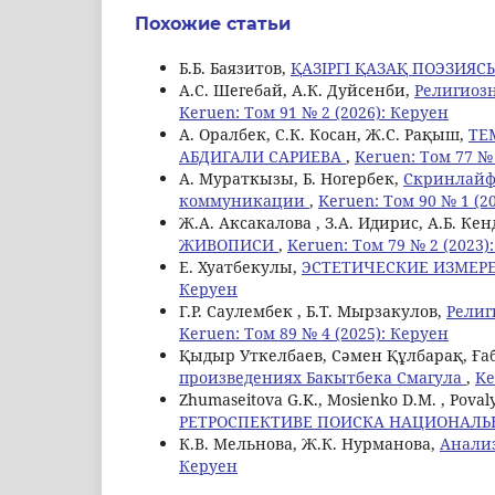
Похожие статьи
Б.Б. Баязитов,
ҚАЗІРГІ ҚАЗАҚ ПОЭЗИЯ
А.С. Шегебай, А.К. Дуйсенби,
Религиоз
Keruen: Том 91 № 2 (2026): Керуен
А. Оралбек, С.К. Косан, Ж.С. Рақыш,
ТЕ
АБДИГАЛИ САРИЕВА
,
Keruen: Том 77 № 
А. Мураткызы, Б. Ногербек,
Скринлайф 
коммуникации
,
Keruen: Том 90 № 1 (2
Ж.А. Аксакалова , З.А. Идирис, А.Б. К
ЖИВОПИСИ
,
Keruen: Том 79 № 2 (2023)
Е. Хуатбекулы,
ЭСТЕТИЧЕСКИЕ ИЗМЕРЕ
Керуен
Г.Р. Саулембек , Б.Т. Мырзакулов,
Религ
Keruen: Том 89 № 4 (2025): Керуен
Қыдыр Уткелбаев, Сәмен Құлбарақ, Ға
произведениях Бакытбека Смагула
,
Ke
Zhumaseitova G.K., Mosienko D.M. , Povaly
РЕТРОСПЕКТИВЕ ПОИСКА НАЦИОНАЛ
К.В. Мельнова, Ж.К. Нурманова,
Анализ
Керуен