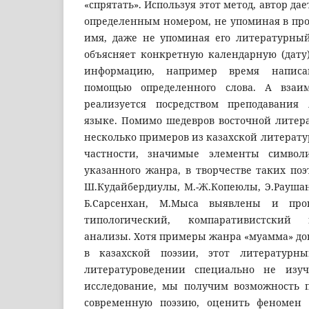
«спрятать». Используя этот метод, автор да
определенным номером, не упоминая в про
имя, даже не упоминая его литературны
объясняет конкретную календарную (дату
информацию, например время написа
помощью определенного слова. А взаи
реализуется посредством преподавания
языке. Помимо шедевров восточной литер
несколько примеров из казахской литерату
частности, значимые элементы символ
указанного жанра, в творчестве таких по
Ш.Кудайбердиулы, М.-Ж.Копеюлы, Э.Раушано
Б.Сарсенхан, М.Мыса выявлены и пров
типологический, компаративистский
анализы. Хотя примеры жанра «муамма» до
в казахской поэзии, этот литературн
литературоведении специально не изуч
исследование, мы получим возможность п
современную поэзию, оценить феномен