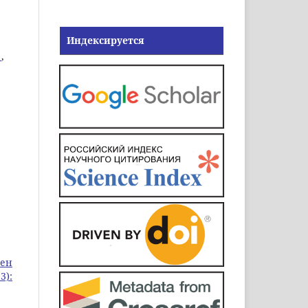
Индексируется
а
,
уен
3):