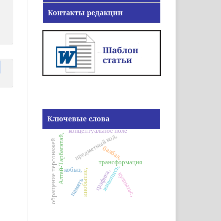
Контакты редакции
Ключевые слова
концептуальное поле
предметный код,
Алтай-Тарбагатай,
обращение персонажей
балбал,
трансформация
живопись,
кобыз,
инобытие,
графика,
кулпытас,
память