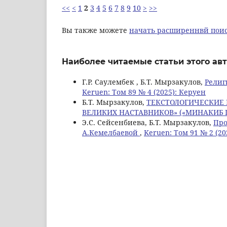
<<
<
1
2
3
4
5
6
7
8
9
10
>
>>
Вы также можете
начать расширеннвй поис
Наиболее читаемые статьи этого авт
Г.Р. Саулембек , Б.Т. Мырзакулов,
Религ
Keruen: Том 89 № 4 (2025): Керуен
Б.Т. Мырзакулов,
ТЕКСТОЛОГИЧЕСКИЕ
ВЕЛИКИХ НАСТАВНИКОВ» («МИНАКИБ 
Э.С. Сейсенбиева, Б.Т. Мырзакулов,
Про
А.Кемелбаевой
,
Keruen: Том 91 № 2 (20