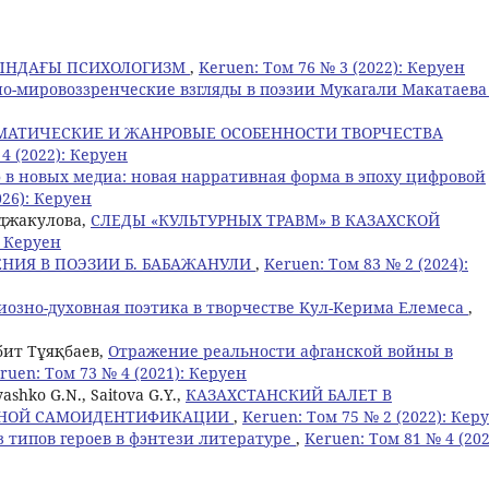
СЫНДАҒЫ ПСИХОЛОГИЗМ
,
Keruen: Том 76 № 3 (2022): Керуен
но-мировоззренческие взгляды в поэзии Мукагали Макатаев
МАТИЧЕСКИЕ И ЖАНРОВЫЕ ОСОБЕННОСТИ ТВОРЧЕСТВА
4 (2022): Керуен
в новых медиа: новая нарративная форма в эпоху цифровой
026): Керуен
енджакулова,
СЛЕДЫ «КУЛЬТУРНЫХ ТРАВМ» В КАЗАХСКОЙ
: Керуен
НИЯ В ПОЭЗИИ Б. БАБАЖАНУЛИ
,
Keruen: Том 83 № 2 (2024):
иозно-духовная поэтика в творчестве Kул-Kерима Eлемеса
,
бит Тұяқбаев,
Отражение реальности афганской войны в
ruen: Том 73 № 4 (2021): Керуен
ashko G.N., Saitova G.Y.,
КАЗАХСТАНСКИЙ БАЛЕТ В
ЬНОЙ САМОИДЕНТИФИКАЦИИ
,
Keruen: Том 75 № 2 (2022): Кер
 типов героев в фэнтези литературе
,
Keruen: Том 81 № 4 (202