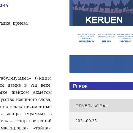
3-14
гадка, прием,
абул-муамма» («Книга
ом языке в VIII веке,
PDF
зыке шейхом Ахметом
усство изящного слова)
ОПУБЛИКОВАН
дних веках письменные
цы жанра «муамма» в
мма» – жанр восточной
2024-09-25
маскировка», «тайна»,