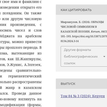
ет свое имя и фамилию с
изведении открыто его
КАК ЦИТИРОВАТЬ
й псевдоним. Он также
) или другую числовую
Мырзакулов, Б. (2024). ОБРАЗЦЫ
ния произведения, с
ЧИСЛОВОЙ СИМВОЛИЗМ В
мосвязь чисел и слов
КАЗАХСКОЙ ПОЭЗИИ.
Keruen
,
84
(3
 Абджата на арабском
181–193. https://doi.org/10.53871/2078
атуры, можно привести
8134.2024.3-14
ры прошлого периода. В
Другие форматы
изма, вытекающие из
библиографических
этов, как Ш.Жангирулы,
ссылок
в, Э.Жунис, А.Элгезек,
едены сравнительно-
 и герменевтический
вольно распространены
ВЫПУСК
ый жанр в казахском
ался. Проведя данное
Том 84 № 3 (2024): Керуен
о-новому взглянуть на
 модификации (формы,