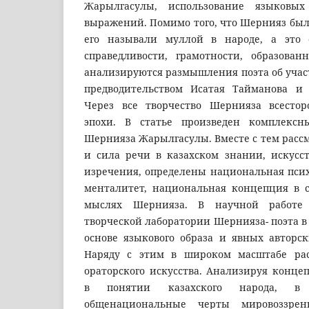
Жарылгасулы, использование языковых 
выражений. Помимо того, что Шернияз был
его называли муллой в народе, а это с
справедливости, грамотности, образован
анализируются размышления поэта об участ
предводительством Исатая Тайманова и 
Через все творчество Шернияза всестор
эпохи. В статье произведен комплексн
Шернияза Жарылгасулы. Вместе с тем расс
и сила речи в казахском знании, искусст
изречения, определены национальная пси
менталитет, национальная концепция в 
мыслях Шернияза. В научной работе 
творческой лаборатории Шернияза- поэта в
основе языкового образа и явных авторск
Наряду с этим в широком масштабе рас
ораторского искусства. Анализируя конце
в понятии казахского народа, в 
общенациональные черты мировоззрен