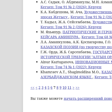
А.С. Садык, О. Абдиманулы, M.Н. Азма
Keruen: Том 91 № 2 (2026): Керуен
К.А. Кабдешова, M. Ача,
Художественны
эпосах Жетысу
,
Keruen: Том 91 № 2 (20
Т. Кадыл, Ж.А. Сейсембаева,
Художеств
Keruen: Том 91 № 2 (2026): Керуен
М. Яхьяпур,
ПАТРИОТИЧЕСКИЕ И ГЕРО
КЕЙСАРА АМИНПУРА
,
Keruen: Том 68 №
Л.А. Аманкулова, A.K. Қоспагарова, Г.О.
КАЗАХСКОЙ ПОЭЗИИ (по творчеству поэ
Г.Ж. Орда, Ж.Б. Сарсенбаева,
ГОСУДАРС
ИСТОРИЧЕСКОЙ ТРИЛОГИИ "АЛТЫН ОР
Ainur Kaztuganova,
ИННОВАЦИОННЫЕ М
Keruen: Том 74 № 1 (2022): Керуен
Khamraev A.Т., Shagimoldinа M.O.,
КАЗА
АЗЕРБАЙДЖАНСКОМ ЯЗЫКЕ
,
Keruen: Т
<<
<
2
3
4
5
6
7
8
9
10
11
>
>>
Вы также можете
начать расширеннвй поис