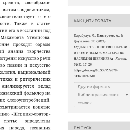
средств, своеобразие
 поэтом-сподвижником,
видетельствует о его
КАК ЦИТИРОВАТЬ
ности. Также в статье
ии его в восстании под
Карабулут, Ф., Пангереев, А., &
Махамбета Утемисова.
Дауылова, Ж. (2024).
онне проходят образы
ХУДОЖЕСТВЕННОЕ СВОЕОБРАЗИЕ
ый анализ творчества
И ПОЭТИЧЕСКОЕ МАСТЕРСТВО
мотрены искусство речи
НАСЛЕДИЯ ШЕРНИЯЗА: .
Keruen
,
во поэзии и искусство
84
(3), 17–26.
https://doi.org/10.53871/2078-
хология, национальный
8134.2024.3-01
стихах и риторических
анализируется вклад
Другие форматы
 казахский фольклор на
библиографических
их словоупотреблений.
ссылок
сматривается понятие
пцию «Шернияз-оратор»
статье определены
ия народа, познания
ВЫПУСК