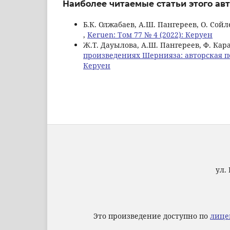
Наиболее читаемые статьи этого авт
Б.К. Олжабаев, А.Ш. Пангереев, О. Сой
,
Keruen: Том 77 № 4 (2022): Керуен
Ж.Т. Дауылова, А.Ш. Пангереев, Ф. Кар
произведениях Шернияза: авторская п
Керуен
ул. 
Это произведение доступно по
лице