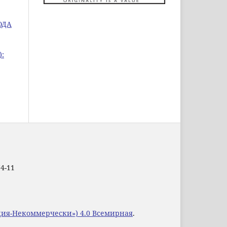
ОДА
):
74-11
уция-Некоммерчески») 4.0 Всемирная
.