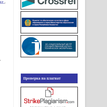
ике
,
,
Проверка на плагиат