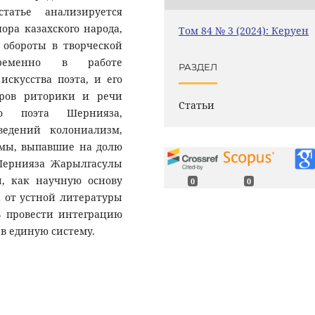
атье анализируется
ора казахского народа,
Том 84 № 3 (2024): Керуен
 обороты в творческой
временно в работе
РАЗДЕЛ
искусства поэта, и его
нров риторики и речи
Статьи
ого поэта Шернияза,
ведений колониализм,
мы, выпавшие на долю
 Шернияза Жарылгасулы
ы, как научную основу
0
0
 от устной литературы
ь провести интеграцию
 в единую систему.