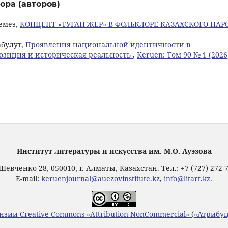
ора (авторов)
лемез,
КОНЦЕПТ «ТУҒАН ЖЕР» В ФОЛЬКЛОРЕ КАЗАХСКОГО НАР
абулут,
Проявления национальной идентичности в
озиция и историческая реальность
,
Keruen: Том 90 № 1 (2026
Институт литературы и искусства им. М.О. Ауэзова
Шевченко 28, 050010, г. Алматы, Казахстан. Тел.: +7 (727) 272-
E-mail:
keruenjournal@auezovinstitute.kz
,
info@litart.kz
.
нзии Creative Commons «Attribution-NonCommercial» («Атриб