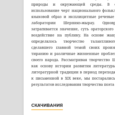
природы и окружающей среды. В ст
использование черт национального фолькл
языковой образ и эксплицитные речевые
лаборатории Шернияз-жырау. Одно
затрагивается значение, суть ораторского 
воздействие на публику. На основе жа
определялось творчество талантлив
сделавшего главной темой своих произ
тиранию и различные жизненные пробле
своего народа. Рассматривая творчество
как основу истории развития литератур
литературной традиции в период перехода
к письменной в XIX веке, мы постаралис
результатов исследования творчества поэта
СКАЧИВАНИЯ