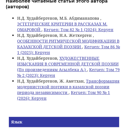
Наиболее читаемые статьи этого автора
(авторов)
Н.Д. Худайбергенов, М.Б. Абдиманапова ,
ЭСТЕТИЧЕСКИЕ КРИТЕРИИ В РАССКАЗАХ М.
ОМАРОВОЙ
,
Keruen: Том 82 № 1 (2024): Керуен
Н.Д. Худайбергенов, Н.А. Жеткерген ,
ОСОБЕННОСТИ РИТМИЧЕСКОЙ МОДИФИКАЦИИ В
КАЗАХСКОЙ ДЕТСКОЙ ПОЭЗИИ
,
Keruen: Том 86 №
1 (2025): Керуен
Н.Д. Худайбергенов,
ХУДОЖЕСТВЕННЫЕ
ИЗЫСКАНИЯ В СОВРЕМЕННОЙ ДЕТСКОЙ ПОЭЗИИ
(По произведениям Асылбека А.)
,
Keruen: Том 79
№ 2 (2023): Керуен
Н.Д. Худайбергенов, Ж. Аметхан,
Трансформация
модернистской поэтики в казахской поэзии
периода независимости
,
Keruen: Том 90 № 1
(2026): Керуен
Язык