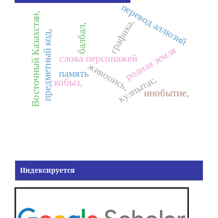
перевод аллюзий
Восточный Казахстан,
графика,
балбал,
предметный код,
родная земля
слова персонажей
живопись,
память
кулпытас,
кобыз,
инобытие,
Индексируется