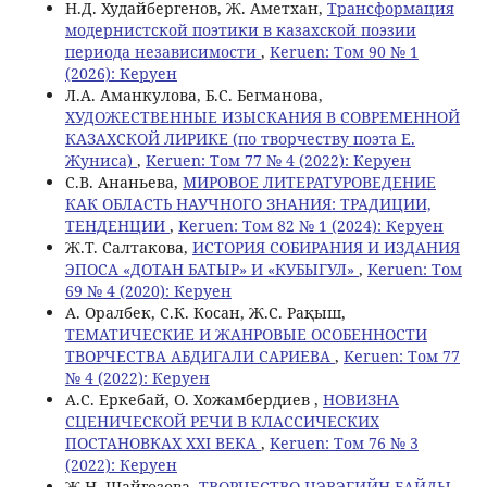
Н.Д. Худайбергенов, Ж. Аметхан,
Трансформация
модернистской поэтики в казахской поэзии
периода независимости
,
Keruen: Том 90 № 1
(2026): Керуен
Л.А. Аманкулова, Б.С. Бегманова,
ХУДОЖЕСТВЕННЫЕ ИЗЫСКАНИЯ В СОВРЕМЕННОЙ
КАЗАХСКОЙ ЛИРИКЕ (по творчеству поэта Е.
Жуниса)
,
Keruen: Том 77 № 4 (2022): Керуен
С.В. Ананьева,
МИРОВОЕ ЛИТЕРАТУРОВЕДЕНИЕ
КАК ОБЛАСТЬ НАУЧНОГО ЗНАНИЯ: ТРАДИЦИИ,
ТЕНДЕНЦИИ
,
Keruen: Том 82 № 1 (2024): Керуен
Ж.Т. Салтакова,
ИСТОРИЯ СОБИРАНИЯ И ИЗДАНИЯ
ЭПОСА «ДОТАН БАТЫР» И «КУБЫГУЛ»
,
Keruen: Том
69 № 4 (2020): Керуен
А. Оралбек, С.К. Косан, Ж.С. Рақыш,
ТЕМАТИЧЕСКИЕ И ЖАНРОВЫЕ ОСОБЕННОСТИ
ТВОРЧЕСТВА АБДИГАЛИ САРИЕВА
,
Keruen: Том 77
№ 4 (2022): Керуен
А.С. Еркебай, О. Хожамбердиев ,
НОВИЗНА
СЦЕНИЧЕСКОЙ РЕЧИ В КЛАССИЧЕСКИХ
ПОСТАНОВКАХ XXI ВЕКА
,
Keruen: Том 76 № 3
(2022): Керуен
Ж.Н. Шайгозова,
ТВОРЧЕСТВО ЦЭВЭГИЙН БАЙДЫ