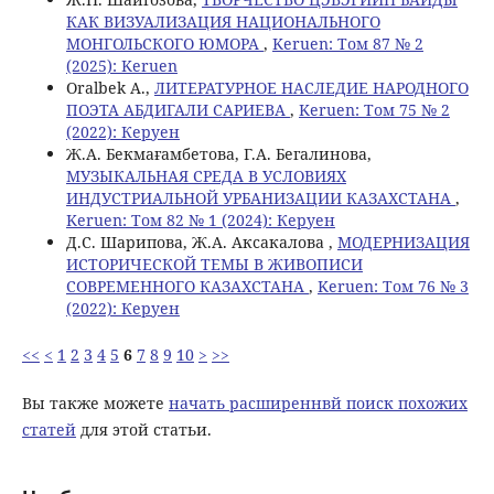
КАК ВИЗУАЛИЗАЦИЯ НАЦИОНАЛЬНОГО
МОНГОЛЬСКОГО ЮМОРА
,
Keruen: Том 87 № 2
(2025): Keruen
Oralbek А.,
ЛИТЕРАТУРНОЕ НАСЛЕДИЕ НАРОДНОГО
ПОЭТА АБДИГАЛИ САРИЕВА
,
Keruen: Том 75 № 2
(2022): Керуен
Ж.А. Бекмағамбетова, Г.А. Бегалинова,
МУЗЫКАЛЬНАЯ СРЕДА В УСЛОВИЯХ
ИНДУСТРИАЛЬНОЙ УРБАНИЗАЦИИ КАЗАХСТАНА
,
Keruen: Том 82 № 1 (2024): Керуен
Д.С. Шарипова, Ж.А. Аксакалова ,
МОДЕРНИЗАЦИЯ
ИСТОРИЧЕСКОЙ ТЕМЫ В ЖИВОПИСИ
СОВРЕМЕННОГО КАЗАХСТАНА
,
Keruen: Том 76 № 3
(2022): Керуен
<<
<
1
2
3
4
5
6
7
8
9
10
>
>>
Вы также можете
начать расширеннвй поиск похожих
статей
для этой статьи.