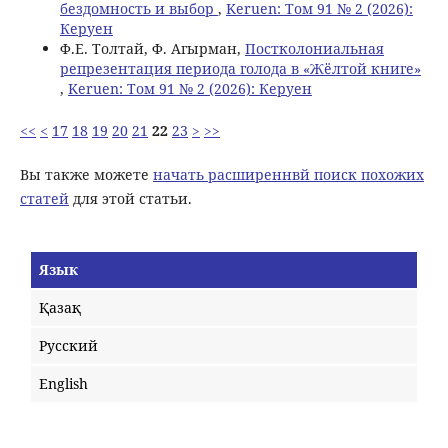
бездомность и выбор
,
Keruen: Том 91 № 2 (2026):
Керуен
Ф.E. Толтай, Ф. Агырман,
Постколониальная
репрезентация периода голода в «Жёлтой книге»
,
Keruen: Том 91 № 2 (2026): Керуен
<<
<
17
18
19
20
21
22
23
>
>>
Вы также можете
начать расширеннвй поиск похожих
статей
для этой статьи.
Язык
Қазақ
Русский
English