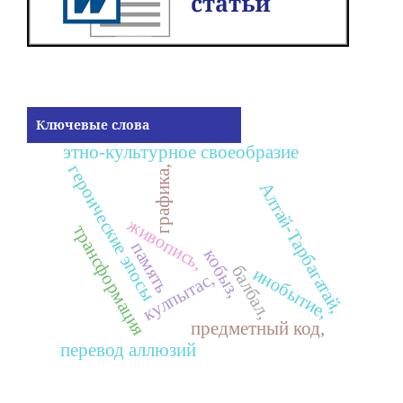
Ключевые слова
этно-культурное своеобразие
героические эпосы
графика,
Алтай-Тарбагатай,
живопись,
трансформация
память
кобыз,
балбал,
инобытие,
кулпытас,
предметный код,
перевод аллюзий