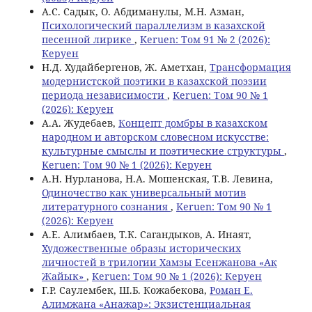
А.С. Садык, О. Абдиманулы, M.Н. Азман,
Психологический параллелизм в казахской
песенной лирике
,
Keruen: Том 91 № 2 (2026):
Керуен
Н.Д. Худайбергенов, Ж. Аметхан,
Трансформация
модернистской поэтики в казахской поэзии
периода независимости
,
Keruen: Том 90 № 1
(2026): Керуен
А.А. Жудебаев,
Концепт домбры в казахском
народном и авторском словесном искусстве:
культурные смыслы и поэтические структуры
,
Keruen: Том 90 № 1 (2026): Керуен
А.Н. Нурланова, Н.А. Мошенская, Т.В. Левина,
Одиночество как универсальный мотив
литературного сознания
,
Keruen: Том 90 № 1
(2026): Керуен
А.Е. Алимбаев, Т.К. Сагандыков, А. Инаят,
Художественные образы исторических
личностей в трилогии Хамзы Есенжанова «Ак
Жайык»
,
Keruen: Том 90 № 1 (2026): Керуен
Г.Р. Саулембек, Ш.Б. Кожабекова,
Роман Е.
Алимжана «Анажар»: Экзистенциальная