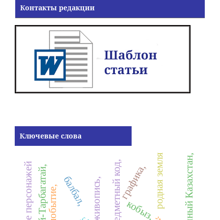
Контакты редакции
Ключевые слова
родная земля
Восточный Казахстан,
предметный код,
обращение персонажей
графика,
Алтай-Тарбагатай,
балбал,
живопись,
инобытие,
кобыз,