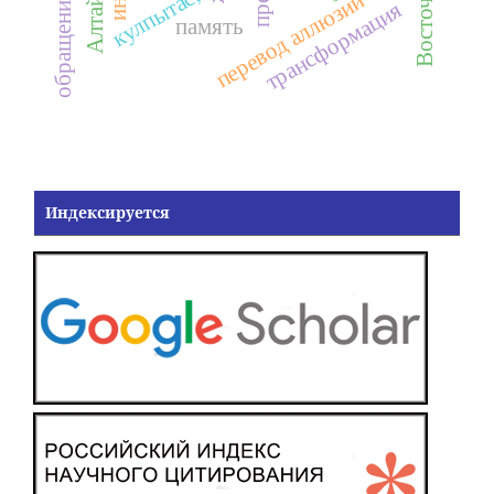
кулпытас,
перевод аллюзий
трансформация
память
Индексируется