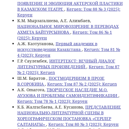
ПОЯВЛЕНИЕ И ЭВОЛЮЦИЯ АКТЕРСКОЙ ПЛАСТИКИ
В КАЗАХСКОМ ТЕАТРЕ
,
Keruen: Том 88 № 3 (2025):
Керуен
K.M. Мырзагалиева, А.Е. Алимбаев,
НАЦИОНАЛЬНОЕ МИРОВОЗЗРЕНИЕ В ПЕРЕВОДАХ
АХМЕТА БАЙТУРСЫНОВА
,
Keruen: Том 86 № 1
(2025): Керуен
A.Ж. Казтуганова,
Первый академик в
искусствоведении Казахстана
,
Keruen: Том 81 №
4 (2023): Керуен
Г.Р. Саулембек,
ИНТЕРТЕКСТ: ВЕЧНЫЙ ДИАЛОГ
ЛИТЕРАТУРНЫХ ПРОИЗВЕДЕНИЙ
,
Keruen: Том 87
№ 2 (2025): Keruen
Ш.М. Баратов ,
ПОСТМОДЕРНИЗМ В ПРОЗЕ
В.СОРОКИНА
,
Keruen: Том 87 № 2 (2025): Keruen
A.К. Omarova,
ТВОРЧЕСКОЕ НАСЛЕДИЕ М.О.
АУЭЗОВА И ПРОБЛЕМЫ САМОИДЕНТИФИКАЦИИ
,
Keruen: Том 78 № 1 (2023): Керуен
К.Б. Жалгасбаева, А.Е. Кусанова,
ПРЕДСТАВЛЕНИЕ
НАЦИОНАЛЬНО-ЛИТЕРАТУРНОЙ СЦЕНЫ В
ХОРЕОГРАФИЧЕСКОМ ПОСТАНОВКА «СЕРІЛЕР
САЛТАНАТЫ»
,
Keruen: Том 80 № 3 (2023): Керуен