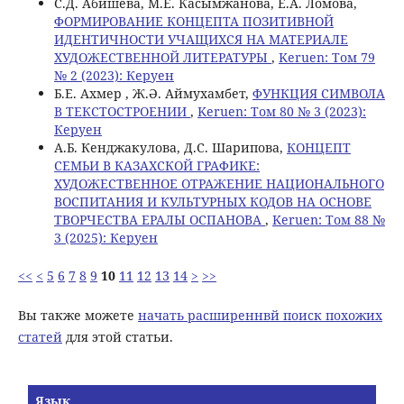
С.Д. Абишева, М.Е. Касымжанова, Е.А. Ломова,
ФОРМИРОВАНИЕ КОНЦЕПТА ПОЗИТИВНОЙ
ИДЕНТИЧНОСТИ УЧАЩИХСЯ НА МАТЕРИАЛЕ
ХУДОЖЕСТВЕННОЙ ЛИТЕРАТУРЫ
,
Keruen: Том 79
№ 2 (2023): Керуен
Б.Е. Ахмер , Ж.Ә. Аймухамбет,
ФУНКЦИЯ СИМВОЛА
В ТЕКСТОСТРОЕНИИ
,
Keruen: Том 80 № 3 (2023):
Керуен
А.Б. Кенджакулова, Д.С. Шарипова,
КОНЦЕПТ
СЕМЬИ В КАЗАХСКОЙ ГРАФИКЕ:
ХУДОЖЕСТВЕННОЕ ОТРАЖЕНИЕ НАЦИОНАЛЬНОГО
ВОСПИТАНИЯ И КУЛЬТУРНЫХ КОДОВ НА ОСНОВЕ
ТВОРЧЕСТВА ЕРАЛЫ ОСПАНОВА
,
Keruen: Том 88 №
3 (2025): Керуен
<<
<
5
6
7
8
9
10
11
12
13
14
>
>>
Вы также можете
начать расширеннвй поиск похожих
статей
для этой статьи.
Язык