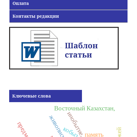
Оплата
Контакты редакции
Ключевые слова
Восточный Казахстан,
инобытие,
живопись,
кобыз,
память