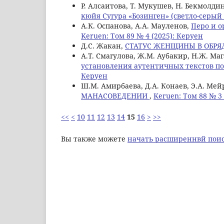
Р. Алсаитова, T. Мукушев, Н. Бекмолди
кюйя Сугура «Бозинген» (светло-серый
А.К. Оспанова, А.А. Мауленов,
Перо и о
Keruen: Том 89 № 4 (2025): Керуен
Д.С. Жакан,
СТАТУС ЖЕНЩИНЫ В ОБРЯ
А.Т. Смагулова, Ж.М. Аубакир, Н.Ж. Ма
установления аутентичных текстов п
Керуен
Ш.М. Амирбаева, Д.А. Конаев, Э.А. Ме
МАНАСОВЕДЕНИИ
,
Keruen: Том 88 № 3 
<<
<
10
11
12
13
14
15
16
>
>>
Вы также можете
начать расширеннвй поис