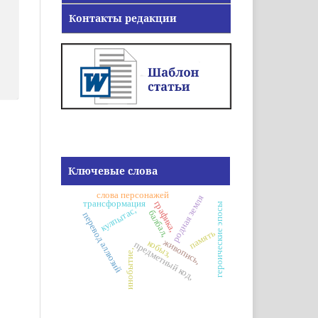
Контакты редакции
Ключевые слова
слова персонажей
родная земля
трансформация
графика,
героические эпосы
кулпытас,
балбал,
перевод аллюзий
память
живопись,
кобыз,
предметный код,
инобытие,