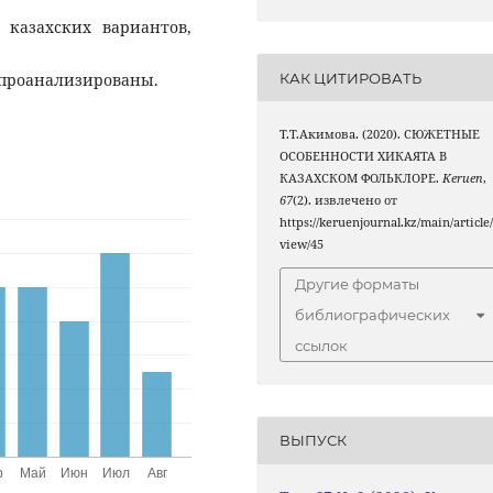
 казахских вариантов,
КАК ЦИТИРОВАТЬ
 проанализированы.
Т.Т.Акимова. (2020). СЮЖЕТНЫЕ
ОСОБЕННОСТИ ХИКАЯТА В
КАЗАХСКОМ ФОЛЬКЛОРЕ.
Keruen
,
67
(2). извлечено от
https://keruenjournal.kz/main/article
view/45
Другие форматы
библиографических
ссылок
ВЫПУСК