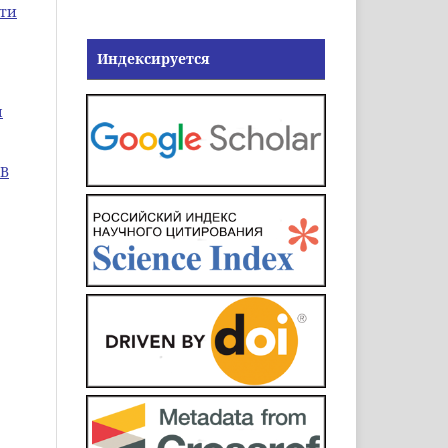
сти
Индексируется
ы
 В