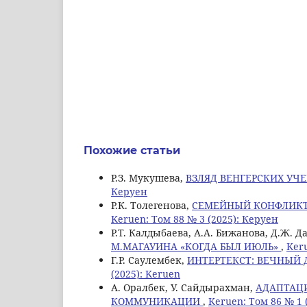
Похожие статьи
Р.З. Мукушева,
ВЗЛЯД ВЕНГЕРСКИХ УЧ
Керуен
Р.К. Толегенова,
СЕМЕЙНЫЙ КОНФЛИКТ
Keruen: Том 88 № 3 (2025): Керуен
Р.Т. Калдыбаева, A.A. Бижанова, Д.Ж. 
М.МАГАУИНА «КОГДА БЫЛ ИЮЛЬ»
,
Keru
Г.Р. Саулембек,
ИНТЕРТЕКСТ: ВЕЧНЫЙ
(2025): Keruen
А. Оралбек, У. Сайдырахман,
АДАПТАЦИ
КОММУНИКАЦИИ
,
Keruen: Том 86 № 1 