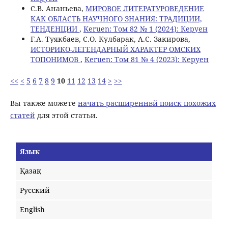
С.В. Ананьева,
МИРОВОЕ ЛИТЕРАТУРОВЕДЕНИЕ
КАК ОБЛАСТЬ НАУЧНОГО ЗНАНИЯ: ТРАДИЦИИ,
ТЕНДЕНЦИИ
,
Keruen: Том 82 № 1 (2024): Керуен
Г.А. Туякбаев, С.О. Кулбарак, А.С. Закирова,
ИСТОРИКО-ЛЕГЕНДАРНЫЙ ХАРАКТЕР ОМСКИХ
ТОПОНИМОВ
,
Keruen: Том 81 № 4 (2023): Керуен
<<
<
5
6
7
8
9
10
11
12
13
14
>
>>
Вы также можете
начать расширеннвй поиск похожих
статей
для этой статьи.
Язык
Қазақ
Русский
English