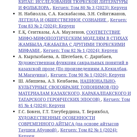
КИТАЕ: ИССЛЕДОВАНИЯ ТЮРКСКОЙ ЛИТЕРАТУРЫ
И ФОЛЬКЛОРА
,
Keruen: Том 80 № 3 (2023): Керуен
Н. Набиолла, C.А. Каскабасова, З.Н. Сейитжанов,
ЛЕГЕНДА И ОБЩЕСТВЕННОЕ СОЗНАНИЕ
,
Keruen:
Том 83 № 2 (2024): Керуен
Е.Қ. Сеитказы, А.А. Мауленов,
СООТВЕТСТВИЕ
МИФО-МИФОПОЭТИЧЕСКИМ МОДЕЛЯМ В СТИХАХ
ЖАМБЫЛА ДЖАБАЕВА С ДРУГИМИ ТЮРКСКИМИ
МИФАМИ
,
Keruen: Том 82 № 1 (2024): Керуен
А. Кыргызбаева, А. Шегебаев, С. Дарибаев,
Художественная функция сакральных понятий в
казахской прозе (По произведениям А.Кекилбая,
М.Магауина)
,
Keruen: Том 90 № 1 (2026): Керуен
Ш. Абишева, А.З. Кенбаева,
НАЦИОНАЛЬНО-
КУЛЬТУРНЫЕ СВОЕОБРАЗИЕ ТОПОНИМОВ (ПО
МАТЕРИАЛАМ КАЗАХСКОГО, КАРАКАЛПАКСКОГО И
ТАТАРСКОГО ГЕРОИЧЕСКИХ ЭПОСОВ)
,
Keruen: Том
85 № 4 (2024): Керуен
Г.С. Бокен, Г.Т. Тлеубердина, Т. Берикбол,
ХУДОЖЕСТВЕННЫЕ ОСОБЕННОСТИ
СОВРЕМЕННОГО АЙТЫСА (на основе айтысов
Таушен Абуовой)
,
Keruen: Том 82 № 1 (2024):
Керуен