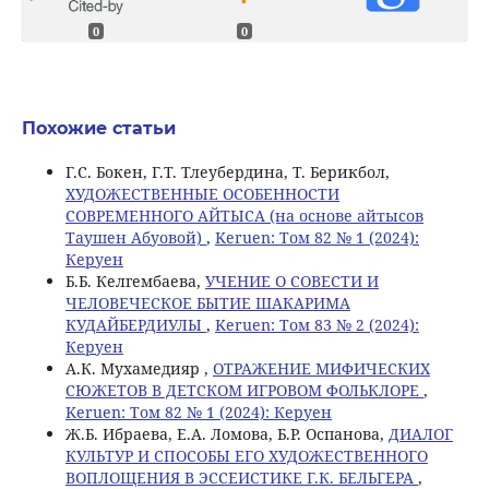
0
0
Похожие статьи
Г.С. Бокен, Г.Т. Тлеубердина, Т. Берикбол,
ХУДОЖЕСТВЕННЫЕ ОСОБЕННОСТИ
СОВРЕМЕННОГО АЙТЫСА (на основе айтысов
Таушен Абуовой)
,
Keruen: Том 82 № 1 (2024):
Керуен
Б.Б. Келгембаева,
УЧЕНИЕ О СОВЕСТИ И
ЧЕЛОВЕЧЕСКОЕ БЫТИЕ ШАКАРИМА
КУДАЙБЕРДИУЛЫ
,
Keruen: Том 83 № 2 (2024):
Керуен
А.К. Мухамедияр ,
ОТРАЖЕНИЕ МИФИЧЕСКИХ
СЮЖЕТОВ В ДЕТСКОМ ИГРОВОМ ФОЛЬКЛОРЕ
,
Keruen: Том 82 № 1 (2024): Керуен
Ж.Б. Ибраева, Е.А. Ломова, Б.Р. Оспанова,
ДИАЛОГ
КУЛЬТУР И СПОСОБЫ ЕГО ХУДОЖЕСТВЕННОГО
ВОПЛОЩЕНИЯ В ЭССЕИСТИКЕ Г.К. БЕЛЬГЕРА
,