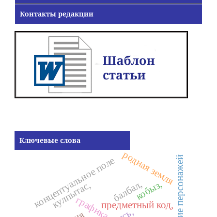
Контакты редакции
Ключевые слова
родная земля
обращение персонажей
концептуальное поле
балбал,
кобыз,
кулпытас,
графика,
предметный код,