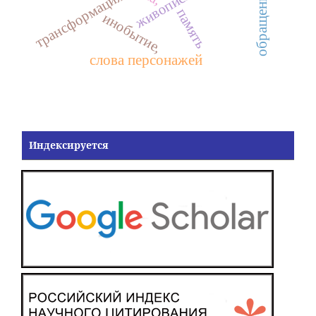
живопись,
трансформация
память
инобытие,
слова персонажей
Индексируется