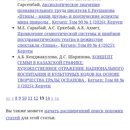
Сарсенбай,
Аксиологическое значение
познавательного труда писателя Е.Раушанова
«Птицы – наши друзья» и поэтические аспекты
мира природы
,
Keruen: Том 90 № 1 (2026): Керуен
М.Е. Сарыбай, А.С. Еркебай, А.К. Ахмет,
Проявление семиотической системы и приёмов
постдраматического театра в режиссуре
спектакля «Улпан»
,
Keruen: Том 89 № 4 (2025):
Керуен
А.Б. Кенджакулова, Д.С. Шарипова,
КОНЦЕПТ
СЕМЬИ В КАЗАХСКОЙ ГРАФИКЕ:
ХУДОЖЕСТВЕННОЕ ОТРАЖЕНИЕ НАЦИОНАЛЬНОГО
ВОСПИТАНИЯ И КУЛЬТУРНЫХ КОДОВ НА ОСНОВЕ
ТВОРЧЕСТВА ЕРАЛЫ ОСПАНОВА
,
Keruen: Том 88 №
3 (2025): Керуен
<<
<
8
9
10
11
12
13
14
>
>>
Вы также можете
начать расширеннвй поиск похожих
статей
для этой статьи.