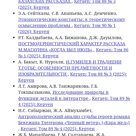
КАЗАХСКИХ РАССКАЗАХ
,
Keruen: Том 88 № 3
(2025): Керуен
Э.А. Сейтказы, С.В. Ананьева, А.С. Демченко,
Этнопоэтические константы: к теоретическому
осмыслению проблемы
,
Keruen: Том 90 № 1
(2026): Керуен
Р.Т. Калдыбаева, A.A. Бижанова, Д.Ж. Дауылова,
ПОСТМОДЕРНИСТИЧЕСКИЙ ХАРАКТЕР РАССКАЗА
М.МАГАУИНА «КОГДА БЫЛ ИЮЛЬ»
,
Keruen: Том 86
№ 1 (2025): Керуен
А. Бакыт, K. Нургали,
Н.ГУМИЛЕВ И ТРАДИЦИИ
Т.ГОТЬЕ: ОСОБЕННОСТИ ПРЕДМЕТНОСТИ И
ИЗОБРАЗИТЕЛЬНОСТИ
,
Keruen: Том 88 № 3 (2025):
Керуен
Л.Т. Амирова, А.В. Танжарикова, Г.Б.
Токшылыкова,
Исследование природы и
функции деталей в литературе
,
Keruen: Том 89 №
4 (2025): Керуен
Н.С. Сабыржан, Ж.А. Аймухамбет,
Антропологический анализ судьбы героев романа
Бекежана Тлегенова «Черный ветер» («Кара жел»)
,
Keruen: Том 89 № 4 (2025): Керуен
Ж.Б. Манапбаева, Е.М. Солтанаева, Ж.А.