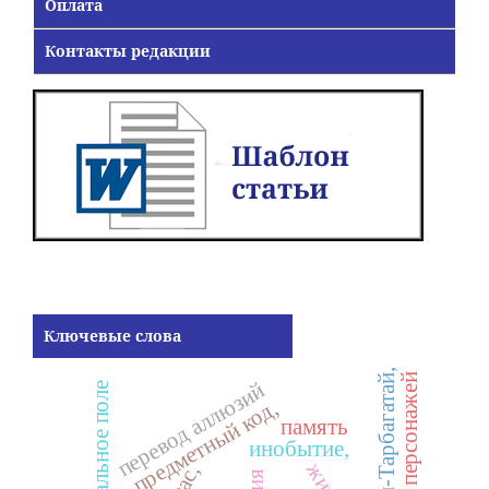
Оплата
Контакты редакции
Ключевые слова
Алтай-Тарбагатай,
обращение персонажей
перевод аллюзий
концептуальное поле
предметный код,
память
инобытие,