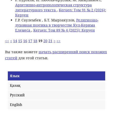
Архетипно-антропологическая структура
литературного текста
,
Keruen: Том 91 № 2 (2026):
Керуен
Г.Р. Саулембек , Б.Т. Мырзакулов,
Религиозно-
духовная поэтика в творчестве Kул-Kерима
Eлемеса
,
Keruen: Том 89 № 4 (2025): Керуен
<<
<
14
15
16
17
18
19
20
21
>
>>
Вы также можете
начать расширеннвй поиск похожих
статей
для этой статьи.
Язык
Қазақ
Русский
English