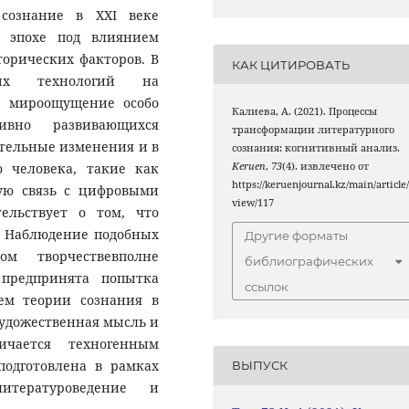
 сознание в XXI веке
й эпохе под влиянием
орических факторов. В
КАК ЦИТИРОВАТЬ
ных технологий на
е, мироощущение особо
Калиева, А. (2021). Процессы
ивно развивающихся
трансформации литературного
ительные изменения и в
сознания: когнитивный анализ.
о человека, такие как
Keruen
,
73
(4). извлечено от
https://keruenjournal.kz/main/article
ую связь с цифровыми
view/117
ельствует о том, что
. Наблюдение подобных
Другие форматы
м творчествевполне
библиографических
предпринята попытка
ссылок
лем теории сознания в
художественная мысль и
ичается техногенным
подготовлена в рамках
ВЫПУСК
итературоведение и