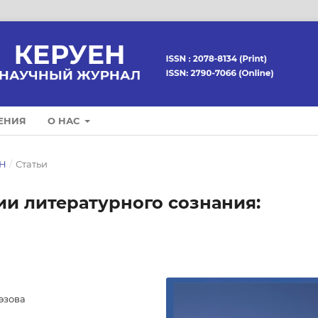
ЕНИЯ
О НАС
ЕН
/
Статьи
и литературного сознания:
эзова