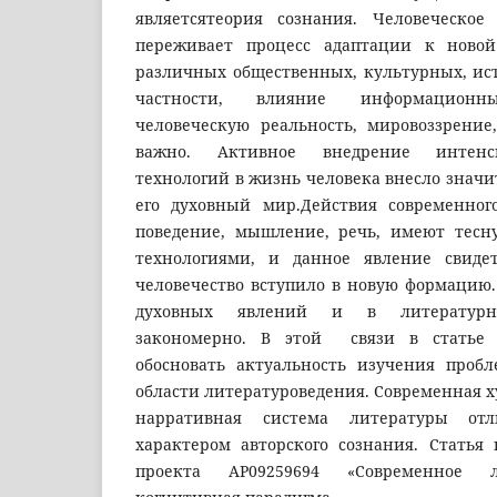
являетсятеория сознания. Человеческое
переживает процесс адаптации к ново
различных общественных, культурных, ист
частности, влияние информацион
человеческую реальность, мировоззрени
важно. Активное внедрение интенс
технологий в жизнь человека внесло знач
его духовный мир.Действия современног
поведение, мышление, речь, имеют тесн
технологиями, и данное явление свидет
человечество вступило в новую формацию
духовных явлений и в литературно
закономерно. В этой связи в статье 
обосновать актуальность изучения проб
области литературоведения. Современная 
нарративная система литературы отл
характером авторского сознания. Статья 
проекта AP09259694 «Современное л