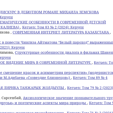
ДИСКУРС В ДЕБЮТНОМ РОМАНЕ МИХАИЛА ЗЕМСКОВА
 Керуен
ТЕМАТИЧЕСКИЕ ОСОБЕННОСТИ В СОВРЕМЕННОЙ ДЕТСКОЙ
 КАЛИЕВА)
,
Keruen: Том 83 № 2 (2024): Керуен
икова ,
СОВРЕМЕННАЯ ИНТЕРНЕТ ЛИТЕРАТУРА КАЗАХСТАНА
,
 в повести Чингиза Айтматова “Белый пароход” выраженны
(2021): Керуен
алимова,
Структурные особенности диалога в фильмах Шакен
Керуен
ОЕ ВИДЕНИЕ МИРА В СОВРЕМЕННОЙ ЛИТЕРАТУРЕ
,
Keruen: Т
е смешение красок и асимметрия перспектив» (модернистск
и М.Адибаева «Созвездие близнецов»)
,
Keruen: Том 89 № 4
АЯ ЛИРИКА ТАНЖАРЫК ЖОЛДЫУЛЫ
,
Keruen: Том 79 № 2 (2023)
. Сарсенбай,
Аксиологическое значение познавательного тру
 друзья» и поэтические аспекты мира природы
,
Keruen: Том 
 романы: жанровая трансформация
,
Keruen: Том 71 № 2 (2021)