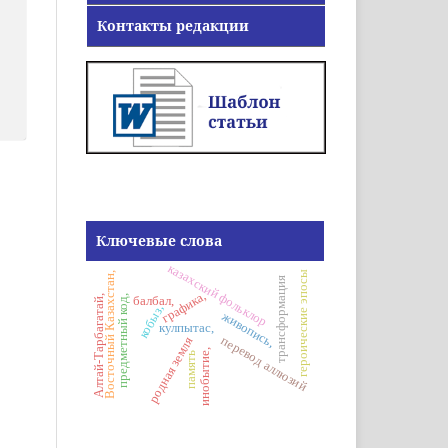
Контакты редакции
Ключевые слова
казахский фольклор
героические эпосы
Восточный Казахстан,
трансформация
графика,
предметный код,
Алтай-Тарбагатай,
балбал,
кобыз,
живопись,
кулпытас,
перевод аллюзий
родная земля
инобытие,
память