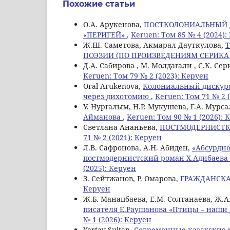
Похожие статьи
О.А. Арукенова,
ПОСТКОЛОНИАЛЬНЫЙ 
«ПЕРИГЕЙ»
,
Keruen: Том 85 № 4 (2024):
Ж.Ш. Саметова, Акмарал Дауткулова,
ПОЭЗИИ (ПО ПРОИЗВЕДЕНИЯМ СЕРИКА
Д.А. Сабирова , М. Молдагали , С.К. Сер
Keruen: Том 79 № 2 (2023): Керуен
Oral Arukenova,
Колониальный дискурс
через дихотомию
,
Keruen: Том 71 № 2 
У. Нургалым, Н.Р. Мукушева, Г.А. Мурс
Айманова
,
Keruen: Том 90 № 1 (2026): 
Светлана Ананьева,
ПОСТМОДЕРНИСТК
71 № 2 (2021): Керуен
Л.В. Сафронова, А.Н. Абиден,
«Абсурдно
постмодернистский роман Х.Адибаева 
(2025): Керуен
З. Сейтжанов, Р. Омарова,
ГРАЖДАНСК
Керуен
Ж.Б. Манапбаева, Е.М. Солтанаева, Ж.А
писателя Е.Раушанова «Птицы – наши
№ 1 (2026): Керуен
Yertay Sultan,
Современные казахские