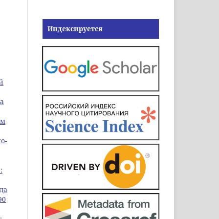
Индексируется
й
а
ом
о-
:
да
90
: