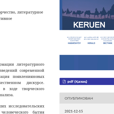
орчество, литературное
тивное
рмации литературного
изведений современной
уация появленияновых
pdf (Қазақ)
ственном дискурсе.
 в ходе творческого
нализа.
ОПУБЛИКОВАН
их исследовательских
2021-12-15
человеческого бытия