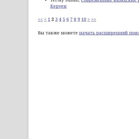
Керуен
<<
<
1
2
3
4
5
6
7
8
9
10
>
>>
Вы также можете
начать расширеннвй поис