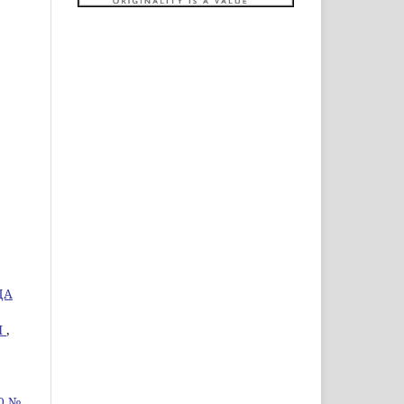
ДА
Я
,
0 №