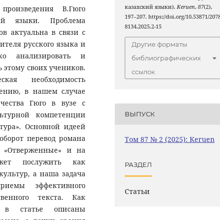
казахский языки).
Keruen
,
87
(2),
произведения В.Гюго
197–207. https://doi.org/10.53871/2078
ий языки. Проблема
8134.2025.2-15
в актуальна в связи с
чителя русского языка и
Другие форматы
ко анализировать и
библиографических
 этому своих учеников.
ссылок
кая необходимость
тению, в нашем случае
чества Гюго в вузе с
ьтурной компетенции
ВЫПУСК
тура». Основной идеей
оборот перевод романа
Том 87 № 2 (2025): Keruen
ык «Отверженные» и на
ожет послужить как
РАЗДЕЛ
культур, а наша задача
риемы эффективного
Статьи
венного текста. Как
я в статье описаны