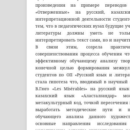
произведения на примере переводов 
«Отверженные» на русский, казахск
интерпретационной деятельности студенто
тем, что в педагогических вузах будущие у
литературы должны уметь не толь
интерпретировать текст сами, но и научить
В связи этим, созрела практичес
совершенствования процесса обучения ч
эффективному обучающему анализу твор
конечной целью формирования межкул
студентов по ОП «Русский язык и литера
стала гипотеза что
,
вводимый в научный 
В.Гюго «Les Misérables» на русский яз
казахский язык «Аласталғандар» м
метакультурный код, точкой пересечения 
выработать методические пути и п
обучающего анализа данного художест
основные направления исследовани