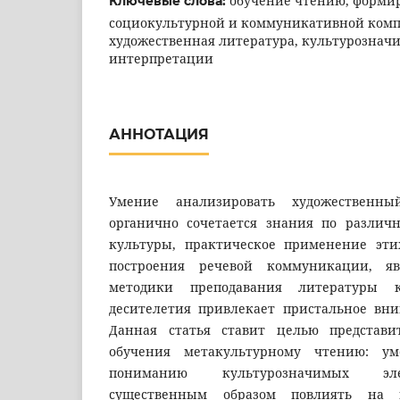
обучение чтению, форми
Ключевые слова:
социокультурной и коммуникативной ком
художественная литература, культурознач
интерпретации
АННОТАЦИЯ
Умение анализировать художественн
органично сочетается знания по различ
культуры, практическое применение эт
построения речевой коммуникации, яв
методики преподавания литературы 
десителетия привлекает пристальное вни
Данная статья ставит целью представ
обучения метакультурному чтению: у
пониманию культурозначимых эл
существенным образом повлиять на 