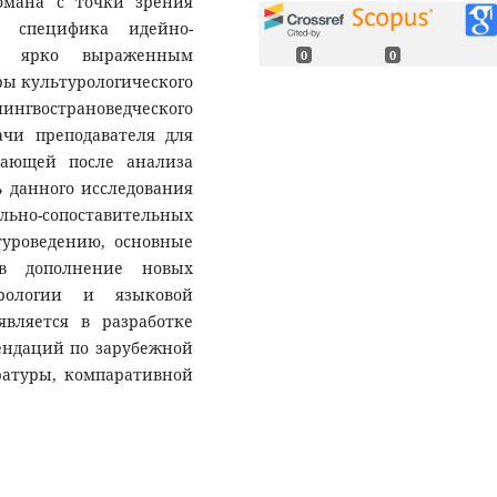
омана с точки зрения
а специфика идейно-
 с ярко выраженным
0
0
ы культурологического
нгвострановедческого
ачи преподавателя для
кающей после анализа
 данного исследования
но-сопоставительных
туроведению, основные
 в дополнение новых
урологии и языковой
является в разработке
ендаций по зарубежной
ратуры, компаративной