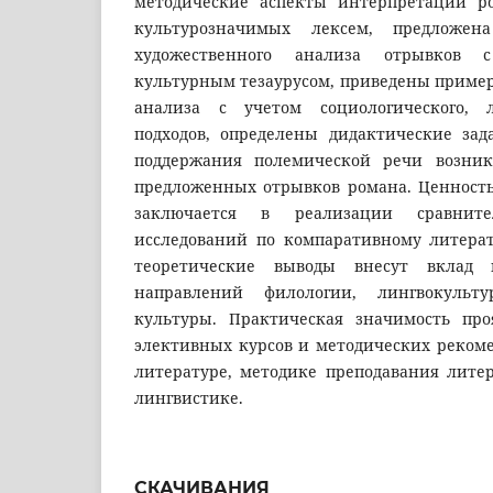
методические аспекты интерпретации р
культурозначимых лексем, предложен
художественного анализа отрывков
культурным тезаурусом, приведены пример
анализа с учетом социологического, ли
подходов, определены дидактические зад
поддержания полемической речи возни
предложенных отрывков романа. Ценность
заключается в реализации сравнитель
исследований по компаративному литера
теоретические выводы внесут вклад
направлений филологии, лингвокульт
культуры. Практическая значимость про
элективных курсов и методических реком
литературе, методике преподавания лите
лингвистике.
СКАЧИВАНИЯ