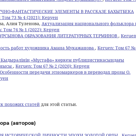
ЧНО-ФАНТАСТИЧЕСКИЕ ЭЛЕМЕНТЫ В РАССКАЗЕ БАХЫТБЕКА
 Том 73 № 4 (2021): Керуен
а, Алия Туленова,
Актуализация национального фольклора 
: Том 74 № 1 (2022): Керуен
УРСЫНОВА ОБРАЗОВАНИЯ ЛИТЕРАТУРНЫХ ТЕРМИНОВ
,
Keruen
ность работ художника Амана Мукажанова
,
Keruen: Том 67 №
 Қыдырәлінің «Мұстафа» көркем публицистикасындағы
данысы
,
Keruen: Том 67 № 2 (2020): Керуен
Особенности передачи этномаркеров в переводах прозы О.
руен
к похожих статей
для этой статьи.
ора (авторов)
Я ИСТОРИЧЕСКОЙ ЛИЧНОСТИ ЭПОХИ ЗОЛОТОЙ ОРДЫ
,
Kerue