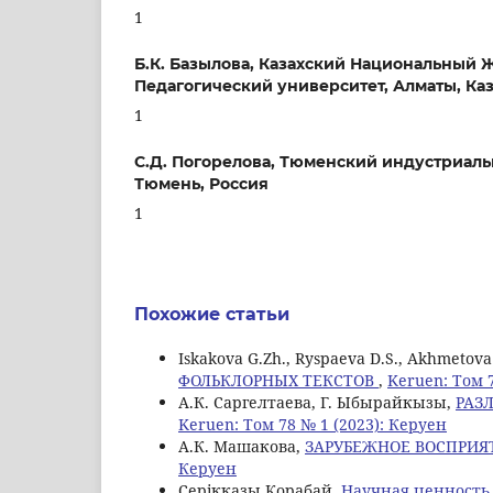
1
Б.К. Базылова,
Казахский Национальный 
Педагогический университет, Алматы, Каз
1
С.Д. Погорелова,
Тюменский индустриаль
Тюмень, Россия
1
Похожие статьи
Iskakova G.Zh., Ryspaeva D.S., Akhmetova
ФОЛЬКЛОРНЫХ ТЕКСТОВ
,
Keruen: Том 
А.К. Саргелтаева, Г. Ыбырайкызы,
РАЗ
Keruen: Том 78 № 1 (2023): Керуен
А.К. Машакова,
ЗАРУБЕЖНОЕ ВОСПРИЯ
Керуен
Серікқазы Қорабай,
Научная ценность