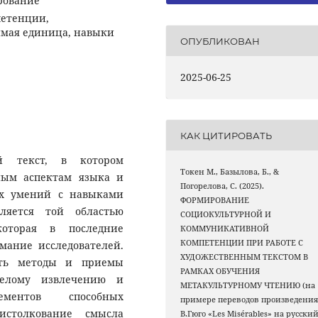
рование
петенции,
имая единица, навыки
ОПУБЛИКОВАН
2025-06-25
КАК ЦИТИРОВАТЬ
ый текст, в котором
Токен M., Базылова, Б., &
ным аспектам языка и
Погорелова, С. (2025).
их умений с навыками
ФОРМИРОВАНИЕ
ляется той областью
СОЦИОКУЛЬТУРНОЙ И
которая в последние
КОММУНИКАТИВНОЙ
КОМПЕТЕНЦИИ ПРИ РАБОТЕ С
мание исследователей.
ХУДОЖЕСТВЕННЫМ ТЕКСТОМ В
ить методы и приемы
РАМКАХ ОБУЧЕНИЯ
мелому извлечению и
МЕТАКУЛЬТУРНОМУ ЧТЕНИЮ (на
ементов способных
примере переводов произведени
истолкование смысла
В.Гюго «Les Misérables» на русский