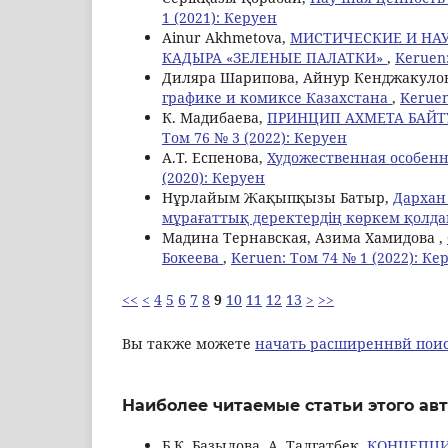
1 (2021): Керуен
Ainur Akhmetova,
МИСТИЧЕСКИЕ И НАУ
КАДЫРА «ЗЕЛЕНЫЕ ПАЛАТКИ»
,
Keruen:
Диляра Шарипова, Айнур Кенджакулов
графике и комиксе Казахстана
,
Keruen
К. Мадибаева,
ПРИНЦИП АХМЕТА БАЙТ
Том 76 № 3 (2022): Керуен
А.Т. Еспенова,
Художественная особен
(2020): Керуен
Нұрлайым Жақыпқызы Батыр,
Дархан
мұрағаттық деректердің көркем қол
Мадина Тернавская, Aзима Хамидова ,
Бокеева
,
Keruen: Том 74 № 1 (2022): Ке
<<
<
4
5
6
7
8
9
10
11
12
13
>
>>
Вы также можете
начать расширеннвй поис
Наиболее читаемые статьи этого авт
Б.К. Базылова, A. Талгатбек,
КОНЦЕПЦИ