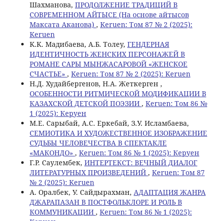
Шахманова,
ПРОДОЛЖЕНИЕ ТРАДИЦИЙ В
СОВРЕМЕННОМ АЙТЫСЕ (На основе айтысов
Максата Аканова)
,
Keruen: Том 87 № 2 (2025):
Keruen
K.K. Мадибаева, А.Б. Тoлеу,
ГЕНДЕРНАЯ
ИДЕНТИЧНОСТЬ ЖЕНСКИХ ПЕРСОНАЖЕЙ В
РОМАНЕ САРЫ МЫНЖАСАРОВОЙ «ЖЕНСКОЕ
СЧАСТЬЕ»
,
Keruen: Том 87 № 2 (2025): Keruen
Н.Д. Худайбергенов, Н.А. Жеткерген ,
ОСОБЕННОСТИ РИТМИЧЕСКОЙ МОДИФИКАЦИИ В
КАЗАХСКОЙ ДЕТСКОЙ ПОЭЗИИ
,
Keruen: Том 86 №
1 (2025): Керуен
M.E. Сарыбай, А.С. Еркебай, З.У. Исламбаева,
СЕМИОТИКА И ХУДОЖЕСТВЕННОЕ ИЗОБРАЖЕНИЕ
СУДЬБЫ ЧЕЛОВЕЧЕСТВА В СПЕКТАКЛЕ
«МАКОНДО»
,
Keruen: Том 86 № 1 (2025): Керуен
Г.Р. Саулембек,
ИНТЕРТЕКСТ: ВЕЧНЫЙ ДИАЛОГ
ЛИТЕРАТУРНЫХ ПРОИЗВЕДЕНИЙ
,
Keruen: Том 87
№ 2 (2025): Keruen
А. Оралбек, У. Сайдырахман,
АДАПТАЦИЯ ЖАНРА
ДЖАРАПАЗАН В ПОСТФОЛЬКЛОРЕ И РОЛЬ В
КОММУНИКАЦИИ
,
Keruen: Том 86 № 1 (2025):