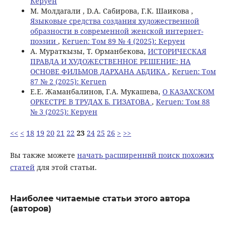
Керуен
М. Молдагали , D.А. Сабирова, Г.К. Шаикова ,
Языковые средства создания художественной
образности в современной женской интернет-
поэзии
,
Keruen: Том 89 № 4 (2025): Керуен
А. Мураткызы, Т. Орманбекова,
ИСТОРИЧЕСКАЯ
ПРАВДА И ХУДОЖЕСТВЕННОЕ РЕШЕНИЕ: НА
ОСНОВЕ ФИЛЬМОВ ДАРХАНА АБДИКА
,
Keruen: Том
87 № 2 (2025): Keruen
Е.Е. Жаманбалинов, Г.А. Мукашева,
О КАЗАХСКОМ
ОРКЕСТРЕ В ТРУДАХ Б. ГИЗАТОВА
,
Keruen: Том 88
№ 3 (2025): Керуен
<<
<
18
19
20
21
22
23
24
25
26
>
>>
Вы также можете
начать расширеннвй поиск похожих
статей
для этой статьи.
Наиболее читаемые статьи этого автора
(авторов)