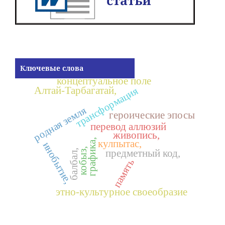
Ключевые слова
концептуальное поле
трансформация
Алтай-Тарбагатай,
родная земля
героические эпосы
перевод аллюзий
живопись,
графика,
кулпытас,
инобытие,
кобыз,
балбал,
предметный код,
память
этно-культурное своеобразие