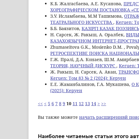
К.Б. Жалгасбаева, А.Е. Кусанова,
ПРЕДС
ХОРЕОГРАФИЧЕСКОМ ПОСТАНОВКА «СЕ
З.У. Исламбаева, М.M Ташимова,
ОТРАЖ
ТЕАТРАЛЬНОГО ИСКУССТВА
,
Keruen: То
Б.Б. Баязитов,
ҚАЗІРГІ ҚАЗАҚ ПОЭЗИЯ
Н. Сарсек, Ж. Ракыш, А. Оралбек,
ВИДЫ
КАЗАХОЯЗЫЧНОМ ИНТЕРНЕТ-ПРОСТРА
Zhumaseitova G.K., Mosienko D.M. , Povaly
РЕТРОСПЕКТИВЕ ПОИСКА НАЦИОНАЛ
Г.Ж. Прәлі, Д.А. Конаев, Ш.М. Амирбае
ТЕОРИЯ, НАУЧНЫЙ ДИСКУРС
,
Keruen: 
Ж. Ракыш, Н. Сарсек, А. Акан,
ТРАНСФ
Keruen: Том 83 № 2 (2024): Керуен
Е.Е. Жаманбалинов, Г.А. Мукашева,
О 
(2025): Керуен
<<
<
5
6
7
8
9
10
11
12
13
14
>
>>
Вы также можете
начать расширеннвй поис
Наиболее читаемые статьи этого авт