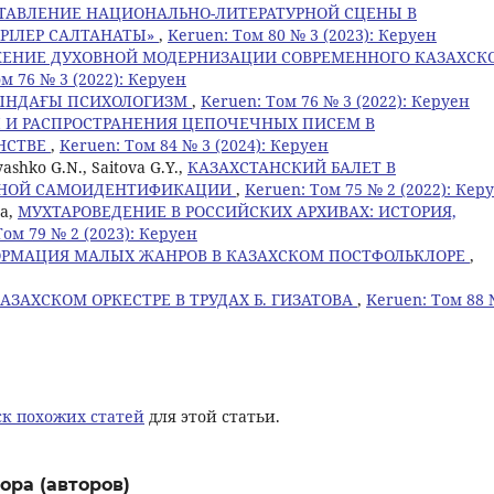
ТАВЛЕНИЕ НАЦИОНАЛЬНО-ЛИТЕРАТУРНОЙ СЦЕНЫ В
РІЛЕР САЛТАНАТЫ»
,
Keruen: Том 80 № 3 (2023): Керуен
ЕНИЕ ДУХОВНОЙ МОДЕРНИЗАЦИИ СОВРЕМЕННОГО КАЗАХСК
м 76 № 3 (2022): Керуен
СЫНДАҒЫ ПСИХОЛОГИЗМ
,
Keruen: Том 76 № 3 (2022): Керуен
 И РАСПРОСТРАНЕНИЯ ЦЕПОЧЕЧНЫХ ПИСЕМ В
НСТВЕ
,
Keruen: Том 84 № 3 (2024): Керуен
ashko G.N., Saitova G.Y.,
КАЗАХСТАНСКИЙ БАЛЕТ В
ЬНОЙ САМОИДЕНТИФИКАЦИИ
,
Keruen: Том 75 № 2 (2022): Кер
ва,
МУХТАРОВЕДЕНИЕ В РОССИЙСКИХ АРХИВАХ: ИСТОРИЯ,
Том 79 № 2 (2023): Керуен
ОРМАЦИЯ МАЛЫХ ЖАНРОВ В КАЗАХСКОМ ПОСТФОЛЬКЛОРЕ
,
КАЗАХСКОМ ОРКЕСТРЕ В ТРУДАХ Б. ГИЗАТОВА
,
Keruen: Том 88 
к похожих статей
для этой статьи.
ора (авторов)