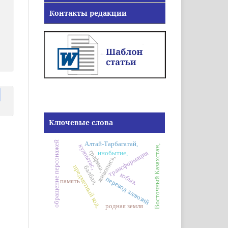
Контакты редакции
Ключевые слова
обращение персонажей
Алтай-Тарбагатай,
кулпытас,
Восточный Казахстан,
графика,
трансформация
инобытие,
живопись,
предметный код,
балбал,
кобыз,
перевод аллюзий
память
родная земля