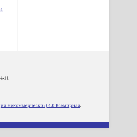
 4
74-11
уция-Некоммерчески») 4.0 Всемирная
.