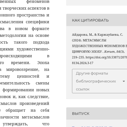
венных феноменов
 творческих аспектов в
онного пространства и
КАК ЦИТИРОВАТЬ
осмысления специфики
ства в новом формате
Айдарова, М., & Каржаубаева, С.
методологии на основе
(2024). МЕТАСМЫСЛЫ
ость такого подхода
ХУДОЖЕСТВЕННЫХ ФЕНОМЕНОВ 
циями художественно-
ЦИФРОВУЮ ЭПОХУ .
Keruen
,
84
(3),
происходящими в
219–235. https://doi.org/10.53871/2078
его времени. Эпоха
8134.2024.3-17
а мировоззрение, на
Другие форматы
истему ценностей и
библиографических
емительность смены
ссылок
на формировании новых
овок и, как следствие,
смыслов произведений
ие обращает на себя
ВЫПУСК
начности метасмыслов
 утверждать, что