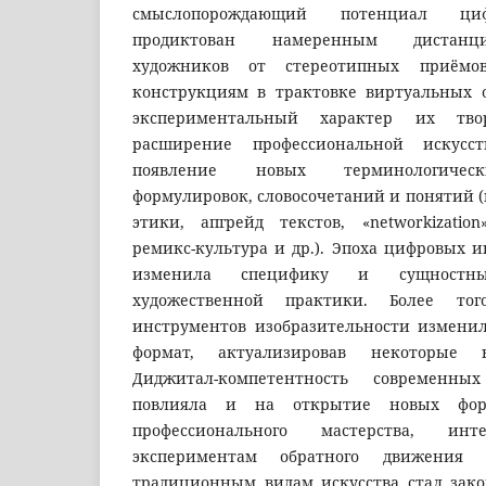
смыслопорождающий потенциал ци
продиктован намеренным дистанц
художников от стереотипных приёмо
конструкциям в трактовке виртуальных о
экспериментальный характер их тво
расширение профессиональной искусст
появление новых терминологическ
формулировок, словосочетаний и понятий 
этики, апгрейд текстов, «networkizatio
ремикс-культура и др.). Эпоха цифровых 
изменила специфику и сущностн
художественной практики. Более то
инструментов изобразительности измени
формат, актуализировав некоторые 
Диджитал-компетентность современн
повлияла и на открытие новых фо
профессионального мастерства, и
экспериментам обратного движения
традиционным видам искусства стал зак