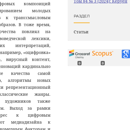
Том 84 № 3 (2024): Керуен
фровых композиций
ированием молодых
РАЗДЕЛ
в к транссмысловым
бразов. В тоже время,
рчества повлиял на
Статьи
воведческой лексики,
их интерпретаций,
(например, «оцифровка»
n», вирусный контент,
0
0
инноваций кардинально
ые качества самой
го, алгоритмы новых
ли репрезентационный
классические жанры.
ых художников также
рм. Выход за рамки
нтерес к цифровым
 от медиадизайна к
ономерным факторам и