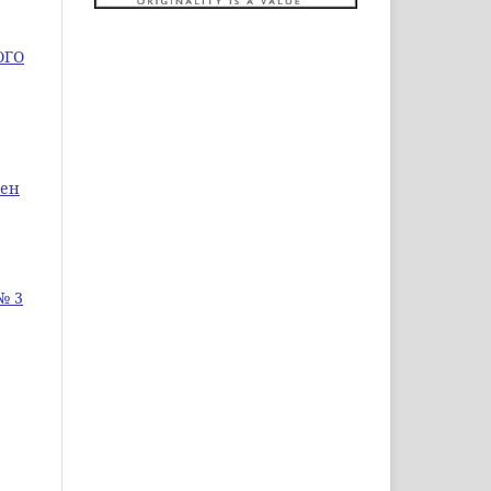
ОГО
уен
№ 3