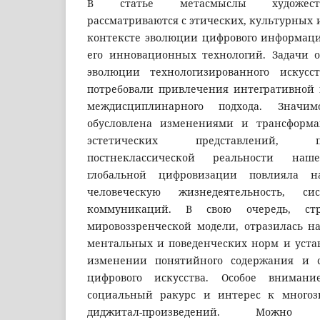
В статье метасмыслы художест
рассматриваются с этических, культурных и
контексте эволюции цифрового информаци
его инновационных технологий. Задачи 
эволюции технологизированного искус
потребовали привлечения интегративной 
междисциплинарного подхода. Значим
обусловлена изменениями и трансформа
эстетических представлений, 
постнеклассической реальности наш
глобальной цифровизации повлияла н
человеческую жизнедеятельность, с
коммуникаций. В свою очередь, стр
мировоззренческой модели, отразилась 
ментальных и поведенческих норм и устан
изменении понятийного содержания и 
цифрового искусства. Особое вниман
социальный ракурс и интерес к многоз
диджитал-произведений. Можно