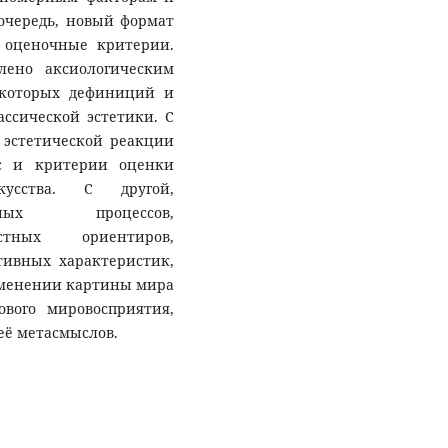
очередь, новый формат
 оценочные критерии.
лено аксиологическим
которых дефиниций и
ссической эстетики. С
 эстетической реакции
с и критерии оценки
скусства. С другой,
нных процессов,
стных ориентиров,
ивных характеристик,
зменении картины мира
вого мировосприятия,
её метасмыслов.