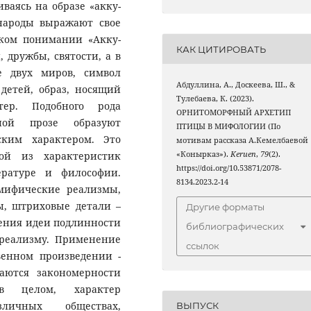
иваясь на образе «акку-
 народы выражают свое
ском понимании «Акку-
КАК ЦИТИРОВАТЬ
 дружбы, святости, а в
е двух миров, символ
Абдуллина, А., Доскеева, Ш., &
детей, образ, носящий
Тулебаева, К. (2023).
тер. Подобного рода
ОРНИТОМОРФНЫЙ АРХЕТИП
ной прозе образуют
ПТИЦЫ В МИФОЛОГИИ (По
ским характером. Это
мотивам рассказа А.Кемелбаевой
ой из характеристик
«Конырказ»).
Keruen
,
79
(2).
https://doi.org/10.53871/2078-
ературе и философии.
8134.2023.2-14
 мифические реализмы,
, штриховые детали –
Другие форматы
ления идеи подлинности
библиографических
 реализму. Применение
ссылок
венном произведении -
аются закономерности
в целом, характер
личных обществах,
ВЫПУСК