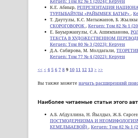
Keruen: Том 82 № 1 (2024): Керуен
К.Е. Абиыр,
РЕПРЕЗЕНТАЦИЯ НАЦИОНА
ТУРЛЫБАЙУЛЫ «РАЙЫМБЕК БАТЫР»
,
Ke
Т. Даутулы, К.С. Матыжанов, Б. Жылк
СКОРОГОВОРОК
,
Keruen: Том 82 № 1 (2
Е. Бауыржанулы, С.А. Ашимханова,
РО
ТЕКСТА В ХУДОЖЕСТВЕННОМ ПЕРЕВОД
Keruen: Том 80 № 3 (2023): Керуен
Д.А. Сабирова, M. Молдагали,
ТЕОРЕТИ
Keruen: Том 77 № 4 (2022): Керуен
<<
<
4
5
6
7
8
9
10
11
12
13
>
>>
Вы также можете
начать расширеннвй поис
Наиболее читаемые статьи этого авт
А.Б. Абдуллина, Н. Йылдыз, Ж.Б. Сарсе
ПОСТМОДЕРНИЗМА И НЕОМИФОЛОГИЗМА
КЕМЕЛЬБАЕВОЙ)
,
Keruen: Том 82 № 1 (