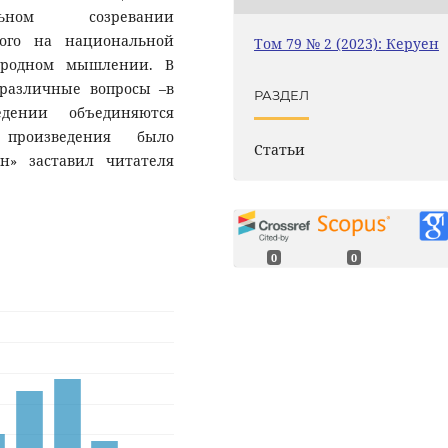
ьном созревании
ного на национальной
Том 79 № 2 (2023): Керуен
ародном мышлении. В
 различные вопросы –в
РАЗДЕЛ
дении объединяются
произведения было
Статьи
н» заставил читателя
0
0