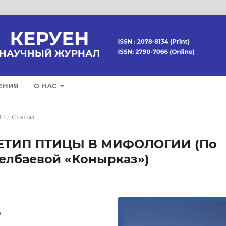
ЕНИЯ
О НАС
ЕН
/
Статьи
ТИП ПТИЦЫ В МИФОЛОГИИ (По
елбаевой «Конырказ»)
n