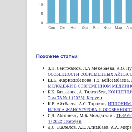
Похожие статьи
З.Н. Сейтжанов, Л.A Мекебаева, А.О. Н
ОСОБЕННОСТИ СОВРЕМЕННЫХ АЙТЫС
Ш.К. Жаркынбекова, Г.З. Бейсембаева,
МОЛОДЕЖИ В СОВРЕМЕННОМ МЕДИЙН
Б.К. Базылова, A. Талгатбек,
КОНЦЕПЦИ
Том 78 № 1 (2023): Керуен
К.Б. Айтбаева, А.С. Тараков,
ИППОНИМ 
ИЛЬЯСА ЖАНСУГУРОВА И ОСОБЕННОСТ
С.Д. Абишева , М.Б. Молдагали ,
ТЕЗАУР
4 (2022): Керуен
Д.С. Жалелов, А.Е. Алимбаев, А.А. Мир