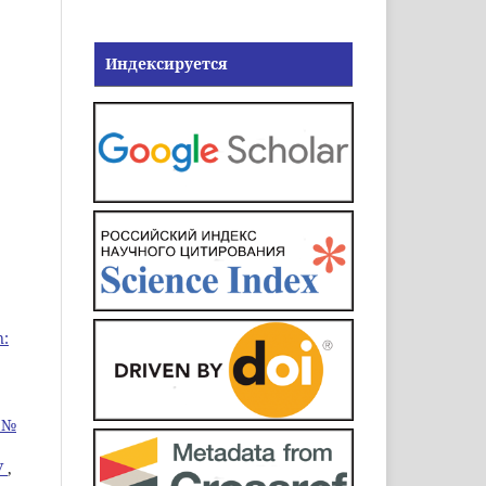
Индексируется
n:
 №
У
,