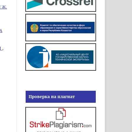
 Ж.
А
Ы
,
Проверка на плагиат