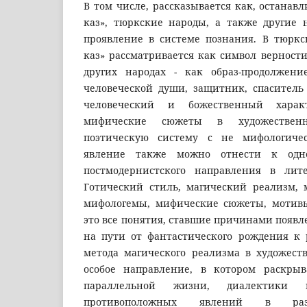
В том числе, рассказывается как, останавл
каз», тюркские народы, а также другие
проявление в системе познания. В тюрк
каз» рассматривается как символ верности,
других народах - как образ-продолжени
человеческой души, защитник, спаситель 
человеческий и божественный харак
мифические сюжеты в художествен
поэтическую систему с не мифологиче
явление также можно отнести к одн
постмодернистского направления в лит
Готический стиль, магический реализм,
мифологемы, мифические сюжеты, мотивы
это все понятия, ставшие причинами появ
на пути от фантастического рождения к
метода магического реализма в художест
особое направление, в котором раскрыв
параллельной жизни, диалектики 
противоположных явлений в раз