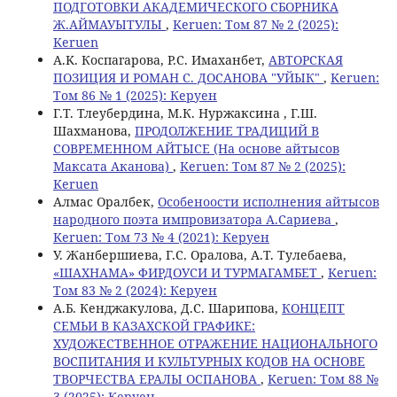
ПОДГОТОВКИ АКАДЕМИЧЕСКОГО СБОРНИКА
Ж.АЙМАУЫТУЛЫ
,
Keruen: Том 87 № 2 (2025):
Keruen
A.K. Коспагарова, Р.С. Имаханбет,
АВТОРСКАЯ
ПОЗИЦИЯ И РОМАН С. ДОСАНОВА "УЙЫК"
,
Keruen:
Том 86 № 1 (2025): Керуен
Г.Т. Тлеубердина, М.К. Нуржаксина , Г.Ш.
Шахманова,
ПРОДОЛЖЕНИЕ ТРАДИЦИЙ В
СОВРЕМЕННОМ АЙТЫСЕ (На основе айтысов
Максата Аканова)
,
Keruen: Том 87 № 2 (2025):
Keruen
Алмас Оралбек,
Особеноости исполнения айтысов
народного поэта импровизатора А.Сариева
,
Keruen: Том 73 № 4 (2021): Керуен
У. Жанбершиева, Г.С. Оралова, А.Т. Тулебаева,
«ШАХНАМА» ФИРДОУСИ И ТУРМАГАМБЕТ
,
Keruen:
Том 83 № 2 (2024): Керуен
А.Б. Кенджакулова, Д.С. Шарипова,
КОНЦЕПТ
СЕМЬИ В КАЗАХСКОЙ ГРАФИКЕ:
ХУДОЖЕСТВЕННОЕ ОТРАЖЕНИЕ НАЦИОНАЛЬНОГО
ВОСПИТАНИЯ И КУЛЬТУРНЫХ КОДОВ НА ОСНОВЕ
ТВОРЧЕСТВА ЕРАЛЫ ОСПАНОВА
,
Keruen: Том 88 №
3 (2025): Керуен