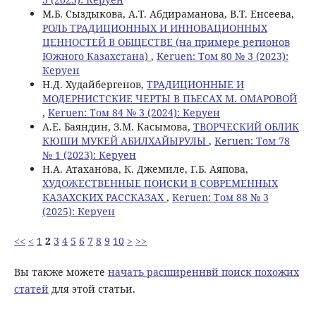
М.Б. Сыздыкова, A.T. Абдираманова, В.Т. Енcеева,
РОЛЬ ТРАДИЦИОННЫХ И ИННОВАЦИОННЫХ
ЦЕННОСТЕЙ В ОБЩЕСТВЕ (на примере регионов
Южного Казахстана)
,
Keruen: Том 80 № 3 (2023):
Керуен
Н.Д. Худайбергенов,
ТРАДИЦИОННЫЕ И
МОДЕРНИСТСКИЕ ЧЕРТЫ В ПЬЕСАХ М. ОМАРОВОЙ
,
Keruen: Том 84 № 3 (2024): Керуен
A.E. Баяндин, З.М. Касымова,
ТВОРЧЕСКИЙ ОБЛИК
КЮШИ МУКЕЙ АБИЛХАЙЫРУЛЫ
,
Keruen: Том 78
№ 1 (2023): Керуен
Н.А. Атаханова, К. Джемиле, Г.Б. Аяпова,
ХУДОЖЕСТВЕННЫЕ ПОИСКИ В СОВРЕМЕННЫХ
КАЗАХСКИХ РАССКАЗАХ
,
Keruen: Том 88 № 3
(2025): Керуен
<<
<
1
2
3
4
5
6
7
8
9
10
>
>>
Вы также можете
начать расширеннвй поиск похожих
статей
для этой статьи.