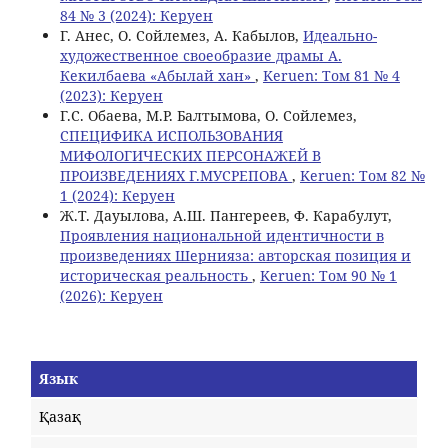
84 № 3 (2024): Керуен
Г. Анес, О. Сойлемез, А. Кабылов,
Идеально-
художественное своеобразие драмы А.
Кекилбаева «Абылай хан»
,
Keruen: Том 81 № 4
(2023): Керуен
Г.С. Обаева, М.Р. Балтымова, О. Сойлемез,
СПЕЦИФИКА ИСПОЛЬЗОВАНИЯ
МИФОЛОГИЧЕСКИХ ПЕРСОНАЖЕЙ В
ПРОИЗВЕДЕНИЯХ Г.МУСРЕПОВА
,
Keruen: Том 82 №
1 (2024): Керуен
Ж.Т. Дауылова, А.Ш. Пангереев, Ф. Карабулут,
Проявления национальной идентичности в
произведениях Шернияза: авторская позиция и
историческая реальность
,
Keruen: Том 90 № 1
(2026): Керуен
Язык
Қазақ