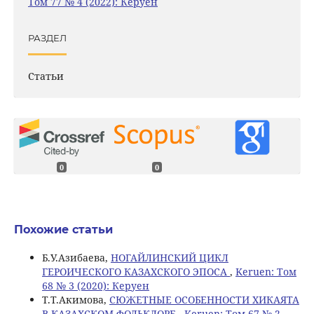
Том 77 № 4 (2022): Керуен
РАЗДЕЛ
Статьи
0
0
Похожие статьи
Б.У.Азибаева,
НОГАЙЛИНСКИЙ ЦИКЛ
ГЕРОИЧЕСКОГО КАЗАХСКОГО ЭПОСА
,
Keruen: Том
68 № 3 (2020): Керуен
Т.Т.Акимова,
СЮЖЕТНЫЕ ОСОБЕННОСТИ ХИКАЯТА
В КАЗАХСКОМ ФОЛЬКЛОРЕ
,
Keruen: Том 67 № 2