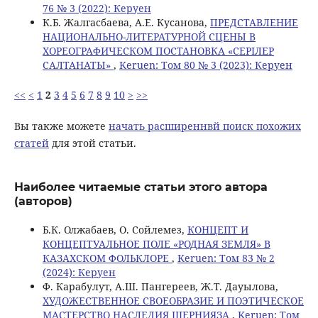
76 № 3 (2022): Керуен
К.Б. Жалгасбаева, А.Е. Кусанова,
ПРЕДСТАВЛЕНИЕ
НАЦИОНАЛЬНО-ЛИТЕРАТУРНОЙ СЦЕНЫ В
ХОРЕОГРАФИЧЕСКОМ ПОСТАНОВКА «СЕРІЛЕР
САЛТАНАТЫ»
,
Keruen: Том 80 № 3 (2023): Керуен
<<
<
1
2
3
4
5
6
7
8
9
10
>
>>
Вы также можете
начать расширеннвй поиск похожих
статей
для этой статьи.
Наиболее читаемые статьи этого автора
(авторов)
Б.К. Олжабаев, О. Сойлемез,
КОНЦЕПТ И
КОНЦЕПТУАЛЬНОЕ ПОЛЕ «РОДНАЯ ЗЕМЛЯ» В
КАЗАХСКОМ ФОЛЬКЛОРЕ
,
Keruen: Том 83 № 2
(2024): Керуен
Ф. Карабулут, А.Ш. Пангереев, Ж.Т. Дауылова,
ХУДОЖЕСТВЕННОЕ СВОЕОБРАЗИЕ И ПОЭТИЧЕСКОЕ
МАСТЕРСТВО НАСЛЕДИЯ ШЕРНИЯЗА
,
Keruen: Том