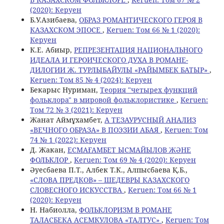
(2020): Керуен
Б.У.Азибаева,
ОБРАЗ РОМАНТИЧЕСКОГО ГЕРОЯ В
КАЗАХСКОМ ЭПОСЕ
,
Keruen: Том 66 № 1 (2020):
Керуен
К.Е. Абиыр,
РЕПРЕЗЕНТАЦИЯ НАЦИОНАЛЬНОГО
ИДЕАЛА И ГЕРОИЧЕСКОГО ДУХА В РОМАНЕ-
ДИЛОГИИ Ж. ТУРЛЫБАЙУЛЫ «РАЙЫМБЕК БАТЫР»
,
Keruen: Том 85 № 4 (2024): Керуен
Бекарыс Нуриман,
Теория "четырех функций
фольклора" в мировой фольклористике
,
Keruen:
Том 72 № 3 (2021): Керуен
Жанат Аймұхамбет,
А ТЕЗАУРУСНЫЙ АНАЛИЗ
«ВЕЧНОГО ОБРАЗА» В ПОЭЗИИ АБАЯ
,
Keruen: Том
74 № 1 (2022): Керуен
Д. Жакан,
ЕСМАҒАМБЕТ ЫСМАЙЫЛОВ ЖӘНЕ
ФОЛЬКЛОР
,
Keruen: Том 69 № 4 (2020): Керуен
Әуесбаева П.Т., Албек Т.К., Алпысбаева Қ.Б.,
«СЛОВА ПРЕДКОВ» – ШЕДЕВРЫ КАЗАХСКОГО
СЛОВЕСНОГО ИСКУССТВА
,
Keruen: Том 66 № 1
(2020): Керуен
Н. Набиолла,
ФОЛЬКЛОРИЗМ В РОМАНЕ
ТАЛАСБЕКА АСЕМКУЛОВА «ТАЛТУС»
,
Keruen: Том