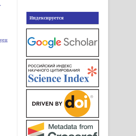
1
Индексируется
руен