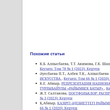
Похожие статьи
К.Б. Алпысбаева, Т.Т. Акимова, Г.К. Ша
Keruen: Том 78 № 1 (2023): Керуен
Әуесбаева П.Т., Албек Т.К., Алпысбаева 
ИСКУССТВА
,
Keruen: Том 66 № 1 (2020)
К.Е. Абиыр,
РЕПРЕЗЕНТАЦИЯ НАЦИОНА
ТУРЛЫБАЙУЛЫ «РАЙЫМБЕК БАТЫР»
,
Ke
Ж.Т. Салтакова,
ПОСТФОЛЬКЛОР: РАСП
№ 3 (2023): Керуен
Қ.Абиыр,
ҚАЗІРГІ ӘДЕБИЕТТЕГІ РАЙЫМ
66 № 1 (2020): Керуен