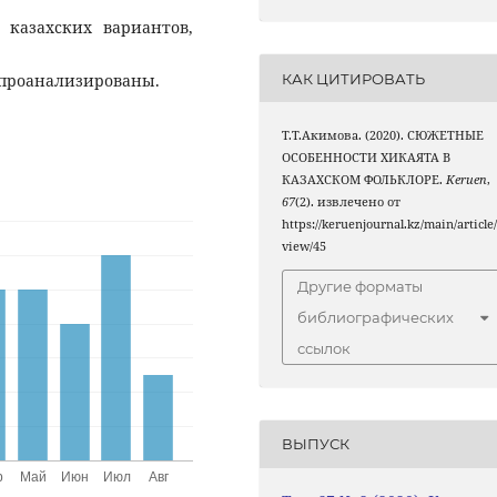
 казахских вариантов,
КАК ЦИТИРОВАТЬ
 проанализированы.
Т.Т.Акимова. (2020). СЮЖЕТНЫЕ
ОСОБЕННОСТИ ХИКАЯТА В
КАЗАХСКОМ ФОЛЬКЛОРЕ.
Keruen
,
67
(2). извлечено от
https://keruenjournal.kz/main/article
view/45
Другие форматы
библиографических
ссылок
ВЫПУСК