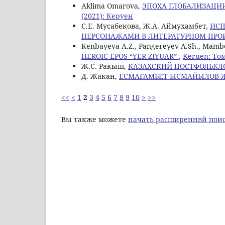
Aklima Omarova,
ЭПОХА ГЛОБАЛИЗАЦИИ
(2021): Керуен
С.Е. Мусабекова, Ж.А. Аймухамбет,
ИСП
ПЕРСОНАЖАМИ В ЛИТЕРАТУРНОМ ПР
Kenbayeva A.Z., Pangereyev A.Sh., Mamb
HEROIC EPOS “YER ZIYUAR”
,
Keruen: Том
Ж.С. Ракыш,
КАЗАХСКИЙ ПОСТФОЛЬКЛ
Д. Жакан,
ЕСМАҒАМБЕТ ЫСМАЙЫЛОВ 
<<
<
1
2
3
4
5
6
7
8
9
10
>
>>
Вы также можете
начать расширеннвй поис