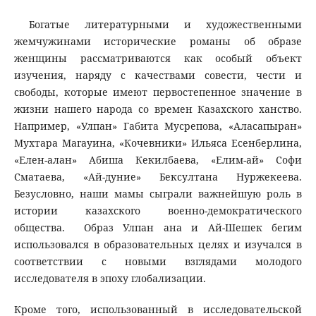
Богатые литературными и художественными
жемчужинами исторические романы об образе
женщины рассматриваются как особый объект
изучения, наряду с качествами совести, чести и
свободы, которые имеют первостепенное значение в
жизни нашего народа со времен Казахского ханство.
Например, «Улпан» Габита Мусрепова, «Аласапыран»
Мухтара Магауина, «Кочевники» Ильяса Есенберлина,
«Елен-алан» Абиша Кекилбаева, «Елим-ай» Софи
Сматаева, «Ай-дуние» Бексултана Нуржекеева.
Безусловно, наши мамы сыграли важнейшую роль в
истории казахского военно-демократического
общества. Образ Улпан ана и Ай-Шешек бегим
использовался в образовательных целях и изучался в
соответствии с новыми взглядами молодого
исследователя в эпоху глобализации.
Кроме того, использованный в исследовательской