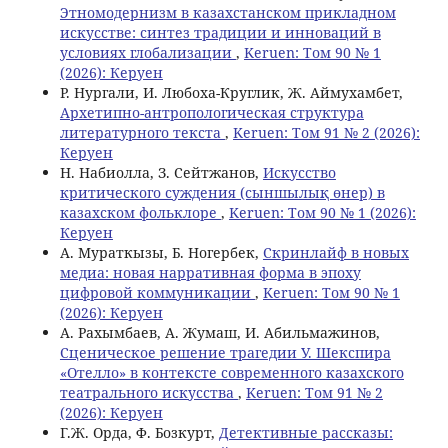
Этномодернизм в казахстанском прикладном
искусстве: синтез традиции и инноваций в
условиях глобализации
,
Keruen: Том 90 № 1
(2026): Керуен
Р. Нургали, И. Любоха-Круглик, Ж. Аймухамбет,
Архетипно-антропологическая структура
литературного текста
,
Keruen: Том 91 № 2 (2026):
Керуен
Н. Набиолла, З. Сейтжанов,
Искусство
критического суждения (сыншылық өнер) в
казахском фольклоре
,
Keruen: Том 90 № 1 (2026):
Керуен
А. Мураткызы, Б. Ногербек,
Скринлайф в новых
медиа: новая нарративная форма в эпоху
цифровой коммуникации
,
Keruen: Том 90 № 1
(2026): Керуен
А. Рахымбаев, А. Жумаш, И. Абильмажинов,
Сценическое решение трагедии У. Шекспира
«Отелло» в контексте современного казахского
театрального искусства
,
Keruen: Том 91 № 2
(2026): Керуен
Г.Ж. Орда, Ф. Бозкурт,
Детективные рассказы: