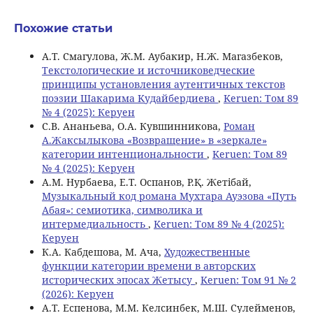
Похожие статьи
А.Т. Смагулова, Ж.М. Аубакир, Н.Ж. Магазбеков,
Текстологические и источниковедческие
принципы установления аутентичных текстов
поэзии Шакарима Kудайбердиева
,
Keruen: Том 89
№ 4 (2025): Керуен
С.В. Ананьева, О.А. Кувшинникова,
Роман
А.Жаксылыкова «Возвращение» в «зеркале»
категории интенциональности
,
Keruen: Том 89
№ 4 (2025): Керуен
А.М. Нурбаева, Е.Т. Оспанов, Р.Қ. Жетібай,
Музыкальный код романа Мухтара Ауэзова «Путь
Абая»: семиотика, символика и
интермедиальность
,
Keruen: Том 89 № 4 (2025):
Керуен
К.А. Кабдешова, M. Ача,
Художественные
функции категории времени в авторских
исторических эпосах Жетысу
,
Keruen: Том 91 № 2
(2026): Керуен
А.Т. Еспенова, М.М. Келсинбек, М.Ш. Сулейменов,