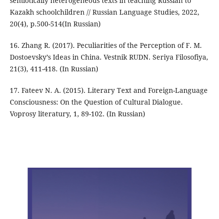
semiotically heterogeneous texts in teaching Russian to
Kazakh schoolchildren // Russian Language Studies, 2022,
20(4), p.500-514(In Russian)
16. Zhang R. (2017). Peculiarities of the Perception of F. M.
Dostoevsky’s Ideas in China. Vestnik RUDN. Seriya Filosofiya,
21(3), 411-418. (In Russian)
17. Fateev N. A. (2015). Literary Text and Foreign-Language
Consciousness: On the Question of Cultural Dialogue.
Voprosy literatury, 1, 89-102. (In Russian)