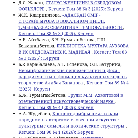
Д.С. Жакан,
СТАТУС ЖЕНЩИНЫ В ОБРЯДОВОМ
ФОЛЬКЛОРЕ
,
Keruen: Том 88 № 3 (2025): Керуен
Ж.К. Кдырниязова,
«АДАСҚАН ӨМІР»
С.ТОРАЙГЫРОВА В ВОКАЛЬНОМ ЦИКЛЕ
Т.МЫНБАЕВА: СЕМАНТИКА ТЕМПОРАЛЬНОСТИ
,
Keruen: Том 88 № 3 (2025): Керуен
А.Е. Айтбаева, З.Н. Ермаганбетова, Г.Ш.
Бекмаганбетова,
БИБЛИОТЕКА МУХТАРА АУЭЗОВА
В ИССЛЕДОВАНИЯХ К. МАДИБАЯ
,
Keruen: Том 88
№ 3 (2025): Керуен
Б.Р. Карабалаева, A.T. Еспенова, O.B. Батурина,
Неомифологические репрезентации и glocal-
парадигма: трансформация культурных кодов в
творчестве Алибая Бапанова
,
Keruen: Том 89 № 4
(2025): Керуен
Б.Ж. Турмагамбетова,
Труды М.М. Ахметовой в
отечественной искусствоведческой науке
,
Keruen: Том 89 № 4 (2025): Керуен
А.А. Жудебаев,
Концепт домбры в казахском
народном и авторском словесном искусстве:
культурные смыслы и поэтические структуры
,
Keruen: Том 90 № 1 (2026): Керуен