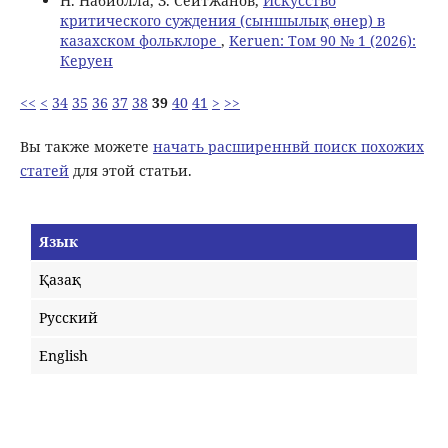
Н. Набиолла, З. Сейтжанов,
Искусство
критического суждения (сыншылық өнер) в
казахском фольклоре
,
Keruen: Том 90 № 1 (2026):
Керуен
<<
<
34
35
36
37
38
39
40
41
>
>>
Вы также можете
начать расширеннвй поиск похожих
статей
для этой статьи.
Язык
Қазақ
Русский
English