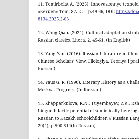
11. Теmirbolat A. (2025). Innovasionnye texnolo
«Кеruen» Тom. 87. 2 . – p.49-66, DOI:
https://doi
8134.2025.2-03
12. Wang Qiao. (2024). Cultural adaptation strate
Russian classics. Litera, 2, 45-61. (In English)
13. Yang Yan. (2016). Russian Literature in Chin
Chinese Scholars’ View. Filologiya. Teoriya i prakt
Russian)
14. Yaus G. R. (1990). Literary History as a Chall
Moskva: Progress. (In Russian)
15. Zhapparkulova, K.N., Tuyembayev, Z.K., Dzh
Linguodidactic potential of semiotically heterog
Russian to Kazakh schoolchildren // Russian Lan
20(4), p.500-514(In Russian)