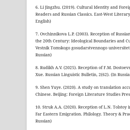
6. Li Jingzhu. (2019). Cultural Identity and Fore
Readers and Russian Classics. East-West Literary 
English)
7. Ovchinnikova L.P. (2003). Reception of Russian
the 20th Century: Ideological Boundaries and C
Vestnik Tomskogo gosudarstvennogo universiteta. 
Russian)
8. Rudikh A.V. (2025). Reception of F.M. Dostoevs
Xue. Russian Linguistic Bulletin, 2(62). (In Russi
9. Shen Yuye. (2020). A study on translation acc
Chinese. Beijing: Foreign Literature Studies Pres
10. Struk A.A. (2020). Reception of L.N. Tolstoy 
Far Eastern Emigration. Philology. Theory & Pract
Russian)