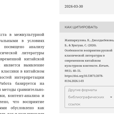
2026-03-30
КАК ЦИТИРОВАТЬ
кста в межкультурной
туальными в условиях
Жаппаркулова, К., Джолдасбекова
Б., & Хунгуан, С. (2026).
е посвящено анализу
Особенности восприятия русской
ссической литературы
классической литературы в
овременной китайской
современном китайском
я является выявление
культурном контексте.
Keruen
,
 классики в китайском
90
(1), 40–51.
https://doi.org/10.53871/2078-
ностей интерпретации
8134.2026.1-03
Работа базируется на
 методы сравнительно-
Другие форматы
ки, контент-анализа и
библиографических
лено, что восприятие
ссылок
ями обусловлено как
ми, так и культурными