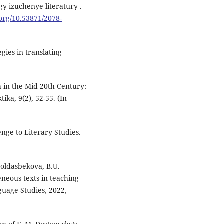
gy izuchenye literatury .
.org/10.53871/2078-
gies in translating
a in the Mid 20th Century:
ika, 9(2), 52-55. (In
enge to Literary Studies.
oldasbekova, B.U.
eneous texts in teaching
guage Studies, 2022,