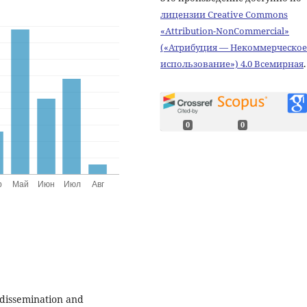
лицензии Creative Commons
«Attribution-NonCommercial»
(«Атрибуция — Некоммерческое
использование») 4.0 Всемирная
.
0
0
 dissemination and