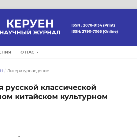
ЕНИЯ
О НАС
ЕН
/
Литературоведение
я русской классической
ном китайском культурном