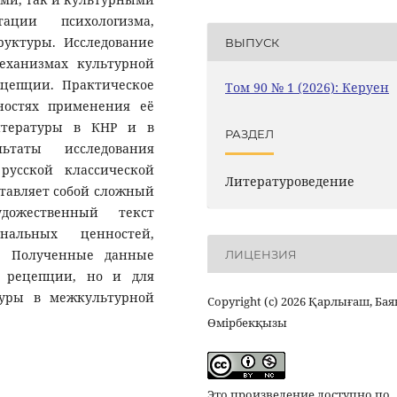
ации психологизма,
руктуры. Исследование
ВЫПУСК
еханизмах культурной
ецепции. Практическое
Том 90 № 1 (2026): Керуен
ностях применения её
литературы в КНР и в
РАЗДЕЛ
ьтаты исследования
русской классической
Литературоведение
тавляет собой сложный
дожественный текст
нальных ценностей,
к. Полученные данные
ЛИЦЕНЗИЯ
 рецепции, но и для
туры в межкультурной
Copyright (c) 2026 Қарлығаш, Бая
Өмірбекқызы
Это произведение доступно по