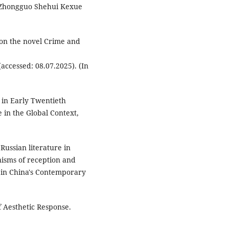
a. Zhongguo Shehui Kexue
on the novel Crime and
accessed: 08.07.2025). (In
 in Early Twentieth
 in the Global Context,
Russian literature in
isms of reception and
e in China's Contemporary
f Aesthetic Response.