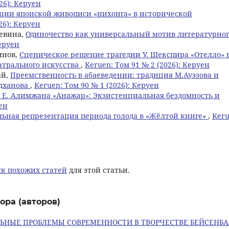
26): Керуен
ции японской живописи «нихонга» в исторической
26): Керуен
Левина,
Одиночество как универсальный мотив литературног
Керуен
инов,
Сценическое решение трагедии У. Шекспира «Отелло» 
атрального искусства
,
Keruen: Том 91 № 2 (2026): Керуен
ай,
Преемственность в абаеведении: традиция М.Ауэзова и
едханова
,
Keruen: Том 90 № 1 (2026): Керуен
 Е. Алимжана «Анажар»: Экзистенциальная бездомность и
уен
ьная репрезентация периода голода в «Жёлтой книге»
,
Keru
к похожих статей
для этой статьи.
ора (авторов)
ЬНЫЕ ПРОБЛЕМЫ СОВРЕМЕННОСТИ В ТВОРЧЕСТВЕ БЕЙСЕНБА