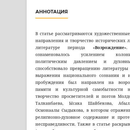
АННОТАЦИЯ
В статье рассматриваются художественные
направления и творчество исторических л
литературе периода «
Возрождение
»
ознаменовалось усилением колон
политическим давлением и духовн
способствовало превращению литературы
выражения национального сознания и и
пробуждения был направлен на возро
памяти и культурной самобытности на
творчество просветителей и поэтов Мол
Талканбаева, Ысака Шайбекова, Абы
Осмонаалы Сыдыкова, в котором отражен
религиозно-духовное содержание и прот
несправедливости. Также в статье раскры