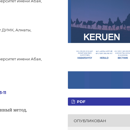
ерситет имени Абая,
т ДУМК, Алматы,
ерситет имени Абая,
-11
PDF
енный метод,
ОПУБЛИКОВАН