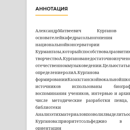
АННОТАЦИЯ
АлександрМатвеевич Курга
основателейкафедрысольного
национальнойконсер
Курмангазы,которыйспособствовалразвити
творчествоА.Курганованедост
отечественноммузыковедении.Цельюстатьи
определениеролиА.К
формированииКазахстанскойвокальн
источников использованы биограф
воспоминания учеников, интервью и архи
числе методические разработки певца
библиотеки консе
Анализэтихматериаловпозволилвыделитьо
Курганова:приоритетсольфеджио в о
ориентац