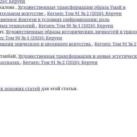
026): Керуен
калова ,
Художественные трансформации образа Умай в
ительном искусстве
,
Keruen: Том 91 № 2 (2026): Керуен
менное фэнтези в условиях цифровизации: роль
ьных технологий
,
Keruen: Том 90 № 1 (2026): Керуен
ят,
Художественные образы исторических личностей в трил
n: Том 90 № 1 (2026): Керуен
диции эпического и песенного искусства
,
Keruen: Том 91 № 2
ртанбай,
Художественная трансформация и новые эстетичес
рассказах
,
Keruen: Том 91 № 2 (2026): Керуен
к похожих статей
для этой статьи.