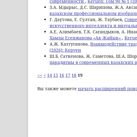
современности
,
Keruen: Том 90 № 1 (2
З.А. Ыдырыс, Д.С. Шарипова, Ж.А. Акса
казахском профессиональном изобраз
Г. Даутова, Е. Султан, Ж. Таубаев,
Совре
искусственного интеллекта и визуал
А.Е. Алимбаев, Т.К. Сагандыков, А. Ина
Хамзы Есенжанова «Ак Жайык»
,
Kerue
А.Ж. Казтуганова,
Взаимодействие тра
(2026): Керуен
Ш.Б. Саткенова, Ж. Саметова, Ш.А. Шо
парадигмы в современных казахских 
<<
<
14
15
16
17
18
19
Вы также можете
начать расширеннвй поис