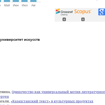
0
0
университет искусств
Левина,
Одиночество как универсальный мотив литературног
Керуен
дагали,
«Казахстанский текст» в культурных продуктах