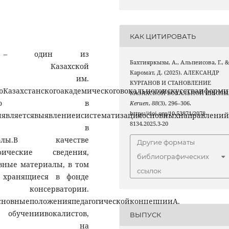
КАК ЦИТИРОВАТЬ
нов – один из
Бахтияркызы, А., Альпеисова, Г., 
пения Казахской
Каромат, Д. (2025). АЛЕКСАНДР
ватории им.
КУРГАНОВ И СТАНОВЛЕНИЕ
юКазахстанскогоакадемическоговокальногоискусстваиформи
КАЗАХСКОЙ ВОКАЛЬНОЙ ШКОЛЫ
аточноизучено в
Keruen
,
88
(3), 296–306.
https://doi.org/10.53871/2078-
являетсявыявлениеисистематизацияосновныхнаправленийе
8134.2025.3-20
урганова в
ойшколы.В качестве
Другие форматы
ические сведения,
библиографических
вные материалы, в том
ссылок
, хранящиеся в фонде
рватории.
сновныеположенияпедагогическойконцепцииА.
бучениивокалистов,
ВЫПУСК
ия на