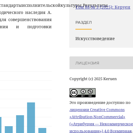
стандартыисполнительскойкультуры.Результаты
Том 88 № 3 (2025): Керуен
дического наследия А.
для совершенствования
РАЗДЕЛ
вания и подготовки
Искусствоведение
ЛИЦЕНЗИЯ
Copyright (c) 2025 Keruen
Это произведение доступно по
лицензии Creative Commons
«Attribution-NonCommercial»
(«Атрибуция — Некоммерческое
использование») 4.0 Всемирная
.