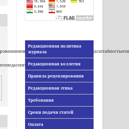
&
Редакционная политика
рованиювокальнойпедагогики.Несмотрянамасштабностьегов
журнала
.
Редакционная коллегия
гопедагогическойдеятельности,
Правила рецензирования
Редакционная этика
Требования
Сроки подачи статей
Оплата