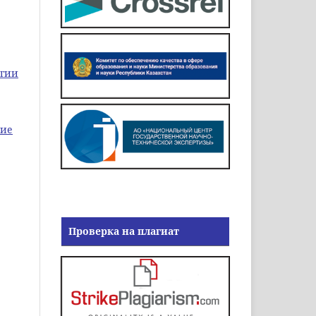
огии
кие
Проверка на плагиат